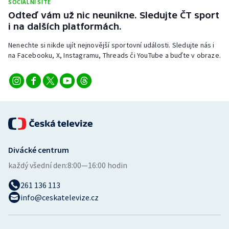
SOCIÁLNÍ SÍTĚ
Stolní tenis
Odteď vám už nic neunikne. Sledujte ČT sport
i na dalších platformách.
Triatlon
Nenechte si nikde ujít nejnovější sportovní události. Sledujte nás i
na Facebooku, X, Instagramu, Threads či YouTube a buďte v obraze.
Veslování
Vodní slalom
Volejbal
Ostatní
Divácké centrum
každý všední den:
8:00—16:00 hodin
261 136 113
info@ceskatelevize.cz