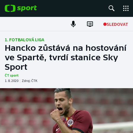
POPULÁRNÍ
SLEDOVAT
Fotbal
1. FOTBALOVÁ LIGA
Hancko zůstává na hostování
Hokej
ve Spartě, tvrdí stanice Sky
Sport
Tenis
ČT sport
Atletika
1. 8. 2020
|
Zdroj:
ČTK
Cyklistika
DALŠÍ SPORTY
Americký fotbal
NEPŘEHLÉDNĚTE