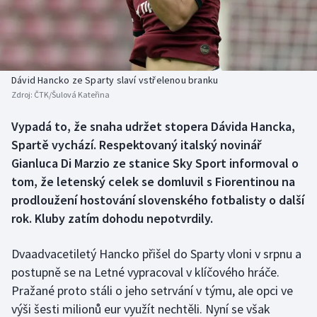
Baseball a softbal
Soutěže
Basketbal
Historické návraty
Biatlon
Aplikace ČT sport
Dávid Hancko ze Sparty slaví vstřelenou branku
Zdroj:
ČTK/Šulová Kateřina
Boby a skeleton
AZ kvíz
Vypadá to, že snaha udržet stopera Dávida Hancka,
Spartě vychází. Respektovaný italský novinář
Box
Gianluca Di Marzio ze stanice Sky Sport informoval o
Curling
tom, že letenský celek se domluvil s Fiorentinou na
prodloužení hostování slovenského fotbalisty o další
Dostihy
rok. Kluby zatím dohodu nepotvrdily.
Florbal
Dvaadvacetiletý Hancko přišel do Sparty vloni v srpnu a
postupně se na Letné vypracoval v klíčového hráče.
Futsal
Pražané proto stáli o jeho setrvání v týmu, ale opci ve
výši šesti milionů eur využít nechtěli. Nyní se však
Golf