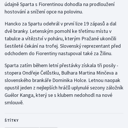
údajně Sparta s Fiorentinou dohodla na prodloužení
hostování a snížení opce na polovinu.
Gymnastika
Hancko za Spartu odehrál v první lize 19 zápasů a dal
Házená
dvě branky. Letenským pomohl ke třetímu místu v
tabulce a vítězství v poháru, kterým Pražané ukončili
Jezdectví
šestileté čekání na trofej. Slovenský reprezentant před
odchodem do Fiorentiny nastupoval také za Žilinu.
Judo
Sparta zatím během letní přestávky získala tři posily -
Krasobruslení
stopera Ondřeje Čelůstku, Bulhara Martina Minčeva a
slovenského brankáře Dominika Holce. Letnou naopak
Lezení
opustil jeden z nejlepších hráčů uplynulé sezony záložník
Guélor Kanga, který se s klubem nedohodl na nové
Lyže a snowboard
smlouvě.
Moderní pětiboj
ŠTÍTKY
Motorsport