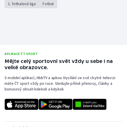
1. fotbalová liga
Fotbal
Olympijské hry
Parasport
Plavání
Plážový volejbal
APLIKACE ČT SPORT
Mějte celý sportovní svět vždy u sebe i na
Ragby
velké obrazovce.
Rychlobruslení
S mobilní aplikací, HbbTV a apkou iVysílání ve své chytré televizi
máte ČT sport vždy po ruce. Sledujte přímé přenosy, články a
bonusový obsah kdekoli a kdykoli.
Rychlostní kanoistika
Short track
Sportovní střelba