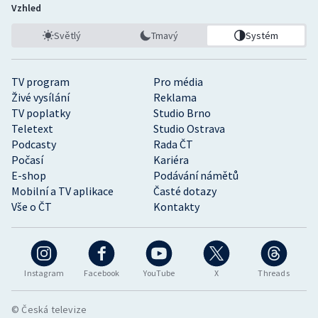
Vzhled
Světlý
Tmavý
Systém
TV program
Pro média
Živé vysílání
Reklama
TV poplatky
Studio Brno
Teletext
Studio Ostrava
Podcasty
Rada ČT
Počasí
Kariéra
E-shop
Podávání námětů
Mobilní a TV aplikace
Časté dotazy
Vše o ČT
Kontakty
Instagram
Facebook
YouTube
X
Threads
© Česká televize