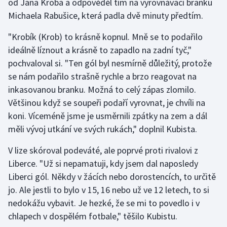
od Jana Kroba a odpověděl tím na vyrovnávací branku
Michaela Rabušice, která padla dvě minuty předtím.
Olympijské hry
"Krobík (Krob) to krásně kopnul. Mně se to podařilo
Parasport
ideálně líznout a krásně to zapadlo na zadní tyč,"
pochvaloval si. "Ten gól byl nesmírně důležitý, protože
Plavání
se nám podařilo strašně rychle a brzo reagovat na
Plážový volejbal
inkasovanou branku. Možná to celý zápas zlomilo.
Většinou když se soupeři podaří vyrovnat, je chvíli na
Ragby
koni. Víceméně jsme je usměrnili zpátky na zem a dál
měli vývoj utkání ve svých rukách," doplnil Kubista.
Rychlobruslení
V lize skóroval podeváté, ale poprvé proti rivalovi z
Rychlostní kanoistika
Liberce. "Už si nepamatuji, kdy jsem dal naposledy
Liberci gól. Někdy v žácích nebo dorostencích, to určitě
Short track
jo. Ale jestli to bylo v 15, 16 nebo už ve 12 letech, to si
nedokážu vybavit. Je hezké, že se mi to povedlo i v
Sportovní střelba
chlapech v dospělém fotbale," těšilo Kubistu.