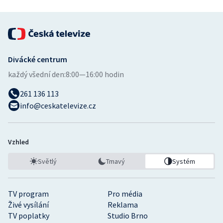
Divácké centrum
každý všední den:
8:00—16:00 hodin
261 136 113
info@ceskatelevize.cz
Vzhled
Světlý
Tmavý
Systém
TV program
Pro média
Živé vysílání
Reklama
TV poplatky
Studio Brno