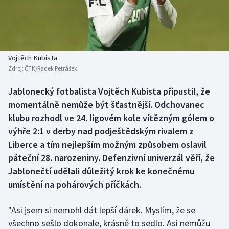
Baseball a softbal
Soutěže
Basketbal
Historické návraty
Biatlon
Aplikace ČT sport
Vojtěch Kubista
Zdroj:
ČTK/Radek Petrášek
Boby a skeleton
AZ kvíz
Jablonecký fotbalista Vojtěch Kubista připustil, že
momentálně nemůže být šťastnější. Odchovanec
Box
klubu rozhodl ve 24. ligovém kole vítězným gólem o
Curling
výhře 2:1 v derby nad podještědským rivalem z
Liberce a tím nejlepším možným způsobem oslavil
Dostihy
páteční 28. narozeniny. Defenzivní univerzál věří, že
Jablonečtí udělali důležitý krok ke konečnému
Florbal
umístění na pohárových příčkách.
Futsal
"Asi jsem si nemohl dát lepší dárek. Myslím, že se
všechno sešlo dokonale, krásně to sedlo. Asi nemůžu
Golf