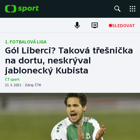
POPULÁRNÍ
SLEDOVAT
Fotbal
1. FOTBALOVÁ LIGA
Gól Liberci? Taková třešnička
Hokej
na dortu, neskrýval
jablonecký Kubista
Tenis
ČT sport
Atletika
21. 3. 2021
|
Zdroj:
ČTK
Cyklistika
DALŠÍ SPORTY
Americký fotbal
NEPŘEHLÉDNĚTE