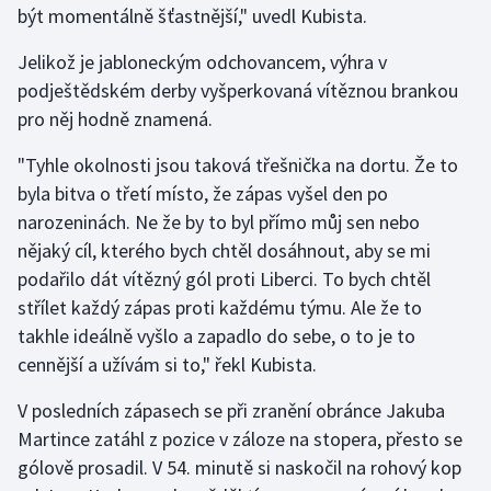
být momentálně šťastnější," uvedl Kubista.
Gymnastika
Jelikož je jabloneckým odchovancem, výhra v
podještědském derby vyšperkovaná vítěznou brankou
Házená
pro něj hodně znamená.
Jezdectví
"Tyhle okolnosti jsou taková třešnička na dortu. Že to
byla bitva o třetí místo, že zápas vyšel den po
Judo
narozeninách. Ne že by to byl přímo můj sen nebo
nějaký cíl, kterého bych chtěl dosáhnout, aby se mi
Krasobruslení
podařilo dát vítězný gól proti Liberci. To bych chtěl
střílet každý zápas proti každému týmu. Ale že to
Lezení
takhle ideálně vyšlo a zapadlo do sebe, o to je to
cennější a užívám si to," řekl Kubista.
Lyže a snowboard
V posledních zápasech se při zranění obránce Jakuba
Moderní pětiboj
Martince zatáhl z pozice v záloze na stopera, přesto se
gólově prosadil. V 54. minutě si naskočil na rohový kop
Motorsport