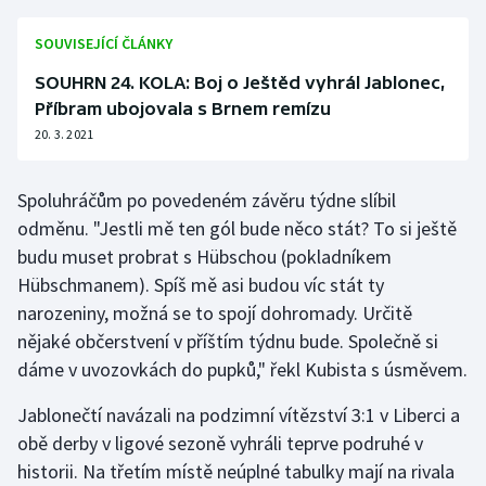
Stolní tenis
SOUVISEJÍCÍ ČLÁNKY
Triatlon
SOUHRN 24. KOLA: Boj o Ještěd vyhrál Jablonec,
Příbram ubojovala s Brnem remízu
Veslování
20. 3. 2021
Vodní slalom
Spoluhráčům po povedeném závěru týdne slíbil
Volejbal
odměnu. "Jestli mě ten gól bude něco stát? To si ještě
budu muset probrat s Hübschou (pokladníkem
Ostatní
Hübschmanem). Spíš mě asi budou víc stát ty
narozeniny, možná se to spojí dohromady. Určitě
nějaké občerstvení v příštím týdnu bude. Společně si
dáme v uvozovkách do pupků," řekl Kubista s úsměvem.
Jablonečtí navázali na podzimní vítězství 3:1 v Liberci a
obě derby v ligové sezoně vyhráli teprve podruhé v
historii. Na třetím místě neúplné tabulky mají na rivala