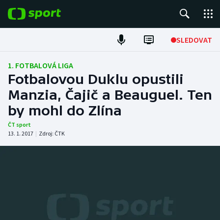
POPULÁRNÍ
SLEDOVAT
Fotbal
1. FOTBALOVÁ LIGA
Fotbalovou Duklu opustili
Hokej
Manzia, Čajič a Beauguel. Ten
by mohl do Zlína
Tenis
ČT sport
Atletika
13. 1. 2017
|
Zdroj:
ČTK
Cyklistika
DALŠÍ SPORTY
Americký fotbal
NEPŘEHLÉDNĚTE