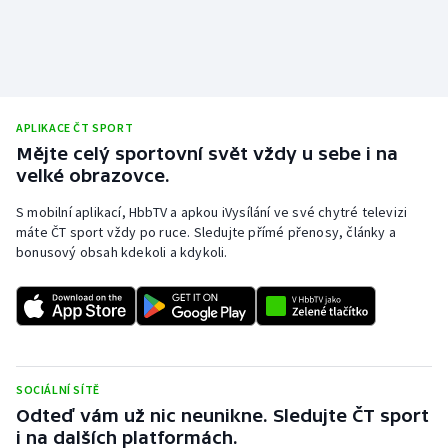
Stolní tenis
Triatlon
Veslování
APLIKACE ČT SPORT
Mějte celý sportovní svět vždy u sebe i na
Vodní slalom
velké obrazovce.
Volejbal
S mobilní aplikací, HbbTV a apkou iVysílání ve své chytré televizi
máte ČT sport vždy po ruce. Sledujte přímé přenosy, články a
bonusový obsah kdekoli a kdykoli.
Ostatní
SOCIÁLNÍ SÍTĚ
Odteď vám už nic neunikne. Sledujte ČT sport
i na dalších platformách.