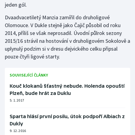
jeden gól.
Gymnastika
Dvaadvacetiletý Manzia zamířil do druholigové
Olomouce. V Dukle stejně jako Čajič působil od roku
Házená
2014, příliš se však neprosadil. Úvodní půlrok sezony
2015/16 strávil na hostování v druholigovém Sokolově a
Jezdectví
uplynulý podzim si v dresu dejvického celku připsal
pouze čtyři ligové starty.
Judo
Krasobruslení
SOUVISEJÍCÍ ČLÁNKY
Kouč klokanů šťastný nebude. Holenda opouští
Lezení
Plzeň, bude hrát za Duklu
Lyže a snowboard
5. 1. 2017
Moderní pětiboj
Sparta hlásí první posilu, útok podpoří Albiach z
Dukly
Motorsport
9. 12. 2016