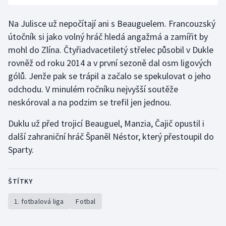
Olympijské hry
Na Julisce už nepočítají ani s Beauguelem. Francouzský
útočník si jako volný hráč hledá angažmá a zamířit by
Parasport
mohl do Zlína. Čtyřiadvacetiletý střelec působil v Dukle
rovněž od roku 2014 a v první sezoně dal osm ligových
Plavání
gólů. Jenže pak se trápil a začalo se spekulovat o jeho
Plážový volejbal
odchodu. V minulém ročníku nejvyšší soutěže
neskóroval a na podzim se trefil jen jednou.
Ragby
Duklu už před trojicí Beauguel, Manzia, Čajič opustil i
další zahraniční hráč Španěl Néstor, který přestoupil do
Rychlobruslení
Sparty.
Rychlostní kanoistika
ŠTÍTKY
Short track
1. fotbalová liga
Fotbal
Sportovní střelba