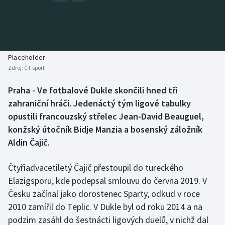
Baseball a softbal
Soutěže
Basketbal
Historické návraty
Biatlon
Aplikace ČT sport
Placeholder
Zdroj:
ČT sport
Boby a skeleton
AZ kvíz
Praha - Ve fotbalové Dukle skončili hned tři
zahraniční hráči. Jedenáctý tým ligové tabulky
Box
opustili francouzský střelec Jean-David Beauguel,
Curling
konžský útočník Bidje Manzia a bosenský záložník
Aldin Čajič.
Dostihy
Čtyřiadvacetiletý Čajič přestoupil do tureckého
Florbal
Elazigsporu, kde podepsal smlouvu do června 2019. V
Česku začínal jako dorostenec Sparty, odkud v roce
Futsal
2010 zamířil do Teplic. V Dukle byl od roku 2014 a na
podzim zasáhl do šestnácti ligových duelů, v nichž dal
Golf