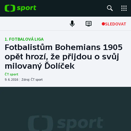
POPULÁRNÍ
SLEDOVAT
Fotbal
1. FOTBALOVÁ LIGA
Fotbalistům Bohemians 1905
Hokej
opět hrozí, že přijdou o svůj
milovaný Ďolíček
Tenis
ČT sport
Atletika
9. 6. 2016
|
Zdroj:
ČT sport
Cyklistika
DALŠÍ SPORTY
Americký fotbal
NEPŘEHLÉDNĚTE