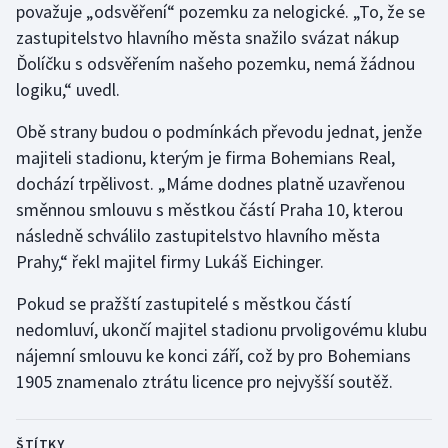
považuje „odsvěření“ pozemku za nelogické. „To, že se
Stolní tenis
zastupitelstvo hlavního města snažilo svázat nákup
Ďolíčku s odsvěřením našeho pozemku, nemá žádnou
Triatlon
logiku,“ uvedl.
Veslování
Obě strany budou o podmínkách převodu jednat, jenže
majiteli stadionu, kterým je firma Bohemians Real,
Vodní slalom
dochází trpělivost. „Máme dodnes platně uzavřenou
Volejbal
směnnou smlouvu s městkou částí Praha 10, kterou
následně schválilo zastupitelstvo hlavního města
Ostatní
Prahy,“ řekl majitel firmy Lukáš Eichinger.
Pokud se pražští zastupitelé s městkou částí
nedomluví, ukončí majitel stadionu prvoligovému klubu
nájemní smlouvu ke konci září, což by pro Bohemians
1905 znamenalo ztrátu licence pro nejvyšší soutěž.
ŠTÍTKY