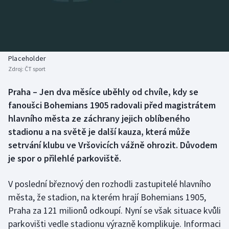
Baseball a softbal
Soutěže
Basketbal
Historické návraty
Biatlon
Aplikace ČT sport
Placeholder
Zdroj:
ČT sport
Boby a skeleton
AZ kvíz
Praha – Jen dva měsíce uběhly od chvíle, kdy se
fanoušci Bohemians 1905 radovali před magistrátem
Box
hlavního města ze záchrany jejich oblíbeného
Curling
stadionu a na světě je další kauza, která může
setrvání klubu ve Vršovicích vážně ohrozit. Důvodem
Dostihy
je spor o přilehlé parkoviště.
Florbal
V poslední březnový den rozhodli zastupitelé hlavního
města, že stadion, na kterém hrají Bohemians 1905,
Futsal
Praha za 121 milionů odkoupí. Nyní se však situace kvůli
parkovišti vedle stadionu výrazně komplikuje. Informaci
Golf