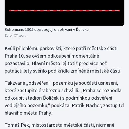
Olympijské hry
Parasport
Bohemians 1905 opět bojují o setrvání v Ďolíčku
Zdroj:
ČT sport
Plavání
Kvůli přilehlému parkovišti, které patří městské části
Plážový volejbal
Praha 10, se ovšem odkoupení momentálně
pozastavilo. Hlavní město jej totiž před více než
Ragby
patnácti lety svěřilo pod křídla zmíněné městské části.
Rychlobruslení
Takzvané „odsvěření“ pozemku je součástí usnesení,
které zastupitelé v březnu schválili. „Praha se rozhodla
Rychlostní kanoistika
odkoupit stadion Ďolíček i s podmínkou odsvěření
vedlejšího pozemku,“ poukázal Patrik Nacher, zastupitel
Short track
hlavního města Prahy.
Sportovní střelba
Tomáš Pek, místostarosta městské části, nicméně