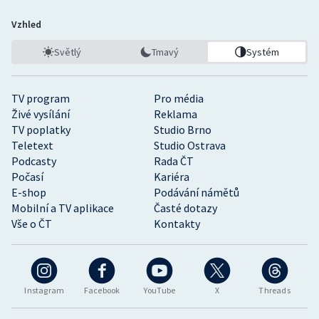
Vzhled
Světlý
Tmavý
Systém
TV program
Pro média
Živé vysílání
Reklama
TV poplatky
Studio Brno
Teletext
Studio Ostrava
Podcasty
Rada ČT
Počasí
Kariéra
E-shop
Podávání námětů
Mobilní a TV aplikace
Časté dotazy
Vše o ČT
Kontakty
Instagram
Facebook
YouTube
X
Threads