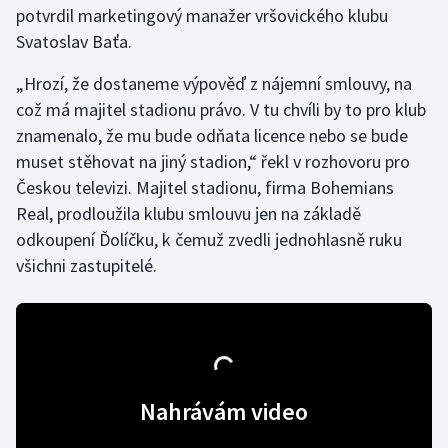
potvrdil marketingový manažer vršovického klubu
Svatoslav Baťa.
Gymnastika
„Hrozí, že dostaneme výpověď z nájemní smlouvy, na
Házená
což má majitel stadionu právo. V tu chvíli by to pro klub
znamenalo, že mu bude odňata licence nebo se bude
Jezdectví
muset stěhovat na jiný stadion,“ řekl v rozhovoru pro
Českou televizi. Majitel stadionu, firma Bohemians
Judo
Real, prodloužila klubu smlouvu jen na základě
odkoupení Ďolíčku, k čemuž zvedli jednohlasně ruku
Krasobruslení
všichni zastupitelé.
Lezení
Lyže a snowboard
Moderní pětiboj
Nahrávám video
Motorsport