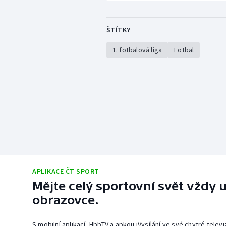
ŠTÍTKY
1. fotbalová liga
Fotbal
APLIKACE ČT SPORT
Mějte celý sportovní svět vždy u
obrazovce.
S mobilní aplikací, HbbTV a apkou iVysílání ve své chytré telev