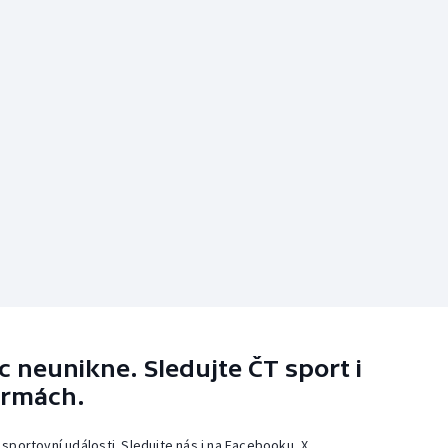
 neunikne. Sledujte ČT sport i
ormách.
 sportovní události. Sledujte nás i na Facebooku, X,