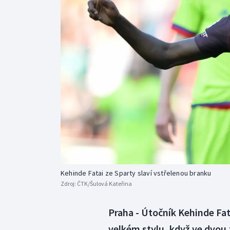
Curling
Dostihy
Florbal
Futsal
Golf
Gymnastika
Kehinde Fatai ze Sparty slaví vstřelenou branku
Zdroj:
ČTK/Šulová Kateřina
Praha - Útočník Kehinde Fata
velkém stylu, když ve dvou z