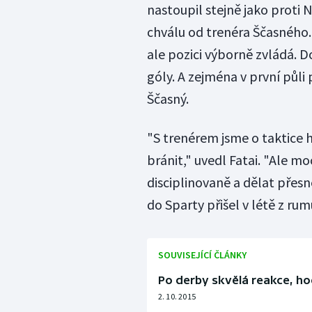
nastoupil stejně jako proti N
chválu od trenéra Ščasného.
ale pozici výborně zvládá. D
góly. A zejména v první půli 
Ščasný.
"S trenérem jsme o taktice 
bránit," uvedl Fatai. "Ale m
disciplinovaně a dělat přesn
do Sparty přišel v létě z rum
SOUVISEJÍCÍ ČLÁNKY
Po derby skvělá reakce, h
2. 10. 2015