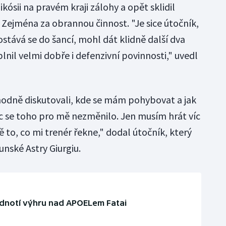
ikósii na pravém kraji zálohy a opět sklidil
 Zejména za obrannou činnost. "Je sice útočník,
ostává se do šancí, mohl dát klidně další dva
plnil velmi dobře i defenzivní povinnosti," uvedl
hodně diskutovali, kde se mám pohybovat a jak
oc se toho pro mě nezměnilo. Jen musím hrát víc
ě to, co mi trenér řekne," dodal útočník, který
unské Astry Giurgiu.
odnotí výhru nad APOELem Fatai