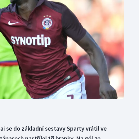
Moderní pětiboj
Triatlon
Motorsport
Veslování
Olympijské hry
Vodní slalom
Parasport
Volejbal
Plavání
Ostatní
Plážový volejbal
i se do základní sestavy Sparty vrátil ve
ápasech nastřílel tři branky. Na gól ze