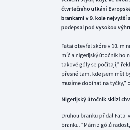
čtvrtečního utkání Evropsk
brankami v 9. kole nejvyšší 
podepsal pod vysokou výhr
Fatai otevřel skóre v 10. mi
míč a nigerijský útočník ho n
takové góly se počítají," ře
přesně tam, kde jsem měl bý
musíme dobíhat na tyčky," d
Nigerijský útočník sklízí ch
Druhou branku přidal Fatai 
branku. "Mám z gólů radost,