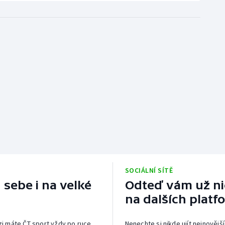
SOCIÁLNÍ SÍTĚ
 sebe i na velké
Odteď vám už nic
na dalších platf
izi máte ČT sport vždy po ruce.
Nenechte si nikde ujít nejnovější