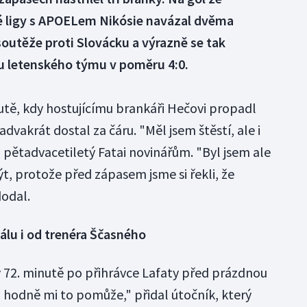
é ligy s APOELem Nikósie navázal dvěma
soutěže proti Slovácku a výrazně se tak
u letenského týmu v poměru 4:0.
nutě, kdy hostujícímu brankáři Hečovi propadl
advakrát dostal za čáru. "Měl jsem štěstí, ale i
kl pětadvacetiletý Fatai novinářům. "Byl jsem ale
t, protože před zápasem jsme si řekli, že
odal.
válu i od trenéra Ščasného
v 72. minutě po přihrávce Lafaty před prázdnou
 hodně mi to pomůže," přidal útočník, který