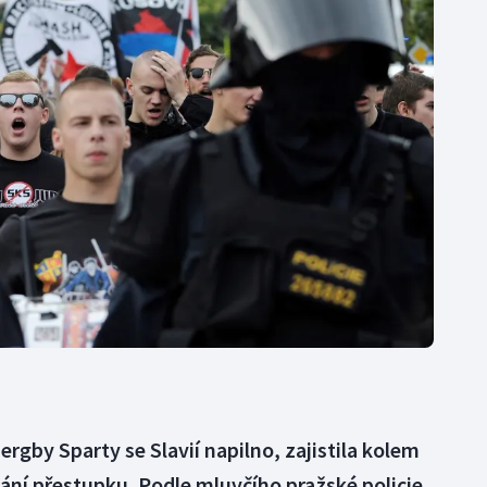
Moderní pětiboj
Triatlon
Motorsport
Veslování
Olympijské hry
Vodní slalom
Parasport
Volejbal
Plavání
Ostatní
Plážový volejbal
rgby Sparty se Slavií napilno, zajistila kolem
hání přestupku. Podle mluvčího pražské policie