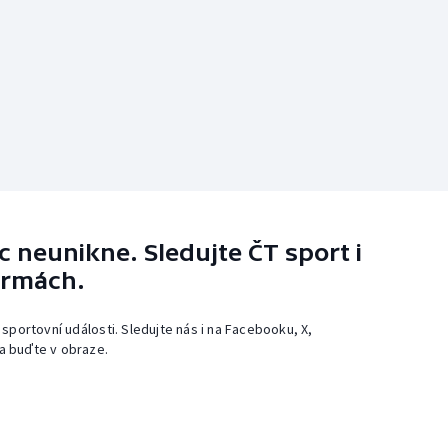
 neunikne. Sledujte ČT sport i
ormách.
 sportovní události. Sledujte nás i na Facebooku, X,
a buďte v obraze.