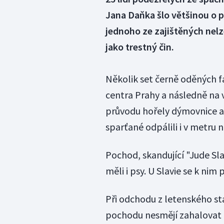
Jana Daňka šlo většinou o 
jednoho ze zajištěných nelz
jako trestný čin.
Několik set černě oděných 
centra Prahy a následně na v
průvodu hořely dýmovnice a 
sparťané odpálili i v metru 
Pochod, skandující "Jude Slav
měli i psy. U Slavie se k nim 
Při odchodu z letenského stad
pochodu nesmějí zahalovat 