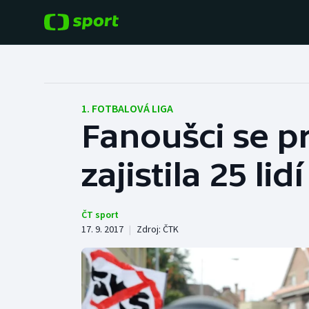
POPULÁRNÍ
DALŠÍ SPORTY
Fotbal
Americký fotbal
1. FOTBALOVÁ LIGA
Fanoušci se pr
Hokej
Baseball a softbal
zajistila 25 lidí
Tenis
Basketbal
Atletika
Biatlon
ČT sport
17. 9. 2017
|
Zdroj:
ČTK
Cyklistika
Boby a skeleton
Box