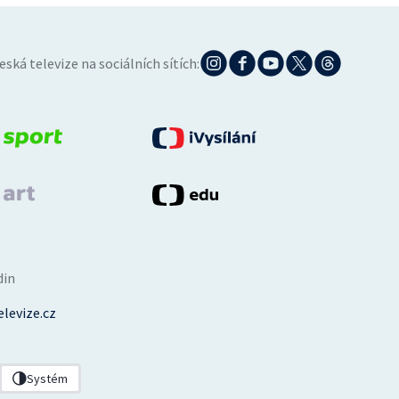
eská televize na sociálních sítích:
din
levize.cz
Systém