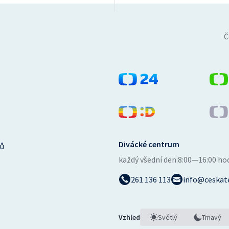
Č
Divácké centrum
ů
každý všední den:
8:00—16:00 ho
261 136 113
info@ceskate
Vzhled
Světlý
Tmavý