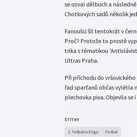
se ozval dělbuch a následně
Chotkových sadů několik jedi
Fanoušci šli tentokrát v čer
Proč? Protože to prostě vyp
trika s tématikou 'Antislávis
Ultras Praha.
Při příchodu do vršovického 
řad sparťanů občas vylétla n
plechovka piva. Objevila se i
ŠTÍTKY
1. fotbalová liga
Fotbal