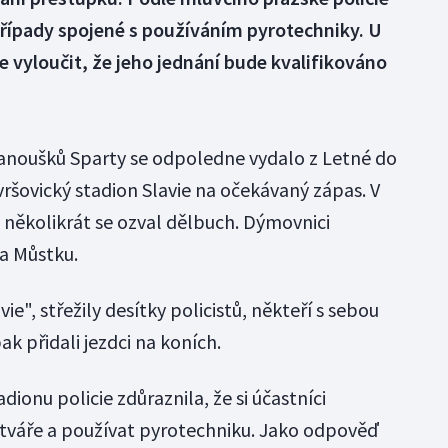
případy spojené s používáním pyrotechniky. U
e vyloučit, že jeho jednání bude kvalifikováno
fanoušků Sparty se odpoledne vydalo z Letné do
ršovický stadion Slavie na očekávaný zápas. V
několikrát se ozval dělbuch. Dýmovnici
na Můstku.
ie", střežily desítky policistů, někteří s sebou
pak přidali jezdci na koních.
ionu policie zdůraznila, že si účastníci
tváře a používat pyrotechniku. Jako odpověď