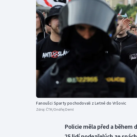
Curling
Dostihy
Florbal
Futsal
Golf
Gymnastika
Fanoušci Sparty pochodovali z Letné do Vršovic
Zdroj:
ČTK/Ondřej Deml
Policie měla před a během de
25 lidí podezřelých ze spác