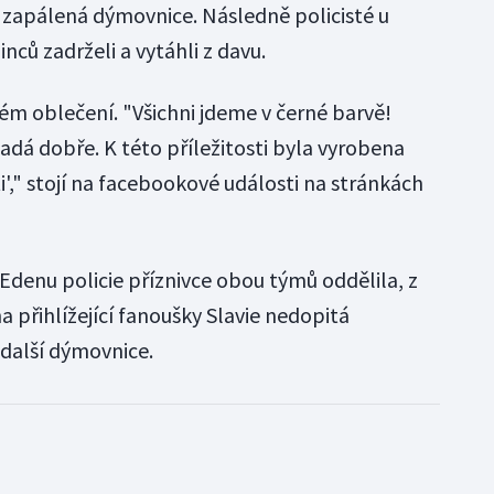
 zapálená dýmovnice. Následně policisté u
nců zadrželi a vytáhli z davu.
ném oblečení. "Všichni jdeme v černé barvě!
adá dobře. K této příležitosti byla vyrobena
ti'," stojí na facebookové události na stránkách
Edenu policie příznivce obou týmů oddělila, z
a přihlížející fanoušky Slavie nedopitá
 další dýmovnice.