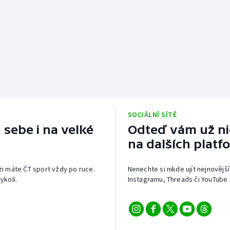
SOCIÁLNÍ SÍTĚ
 sebe i na velké
Odteď vám už nic
na dalších platf
izi máte ČT sport vždy po ruce.
Nenechte si nikde ujít nejnovější
ykoli.
Instagramu, Threads či YouTube 