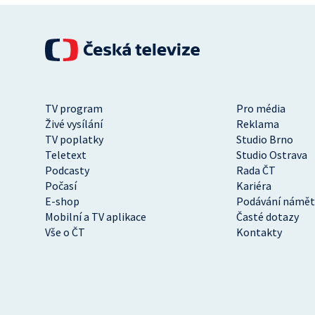
TV program
Pro média
Živé vysílání
Reklama
TV poplatky
Studio Brno
Teletext
Studio Ostrava
Podcasty
Rada ČT
Počasí
Kariéra
E-shop
Podávání námět
Mobilní a TV aplikace
Časté dotazy
Vše o ČT
Kontakty