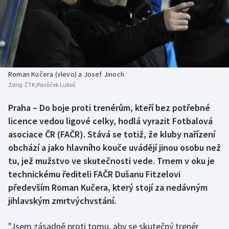
Baseball a softbal
Soutěže
Basketbal
Historické návraty
Biatlon
Aplikace ČT sport
Roman Kučera (vlevo) a Josef Jinoch
Boby a skeleton
AZ kvíz
Zdroj:
ČTK/Pavlíček Luboš
Box
Praha – Do boje proti trenérům, kteří bez potřebné
licence vedou ligové celky, hodlá vyrazit Fotbalová
Curling
asociace ČR (FAČR). Stává se totiž, že kluby nařízení
obchází a jako hlavního kouče uvádějí jinou osobu než
Dostihy
tu, jež mužstvo ve skutečnosti vede. Trnem v oku je
technickému řediteli FAČR Dušanu Fitzelovi
Florbal
především Roman Kučera, který stojí za nedávným
jihlavským zmrtvýchvstání.
Futsal
"Jsem zásadně proti tomu, aby se skutečný trenér
Golf