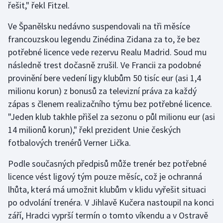
řešit," řekl Fitzel.
Ve Španělsku nedávno suspendovali na tři měsíce
francouzskou legendu Zinédina Zidana za to, že bez
potřebné licence vede rezervu Realu Madrid. Soud mu
následně trest dočasně zrušil. Ve Francii za podobné
provinění bere vedení ligy klubům 50 tisíc eur (asi 1,4
milionu korun) z bonusů za televizní práva za každý
zápas s členem realizačního týmu bez potřebné licence.
"Jeden klub takhle přišel za sezonu o půl milionu eur (asi
14 milionů korun)," řekl prezident Unie českých
fotbalových trenérů Verner Lička.
Podle současných předpisů může trenér bez potřebné
licence vést ligový tým pouze měsíc, což je ochranná
lhůta, která má umožnit klubům v klidu vyřešit situaci
po odvolání trenéra. V Jihlavě Kučera nastoupil na konci
září, Hradci vyprší termín o tomto víkendu a v Ostravě