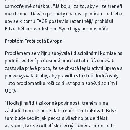
Stolní tenis
samozřejmě otázkou. "Já bojuji za to, aby v lize trenéři
měli licenci. Dávám podněty i na disciplinárku. Je třeba,
Triatlon
aby se k tomu FAČR postavila razantněji," prohlásil
Fitzel během workshopu Synot ligy pro novináře.
Veslování
Problém "řeší celá Evropa"
Vodní slalom
Problémem se v říjnu zabývala i disciplinární komise na
Volejbal
podnět vedení profesionálního fotbalu. Řízení však
zastavila právě proto, že se chystá legislativní úprava a
Ostatní
pouze vyzvala kluby, aby pravidla striktně dodržovaly.
Tuto problematiku řeší celá Evropa a zabývá se tím i
UEFA.
"Hodlají nařídit zákonné povinnosti trenéra a na
základě toho se bude dát trenér identifikovat. Když
tam bude sedět jak pecka a všechno bude dělat
asistent, tak se odhalí skutečný trenér a bude se to