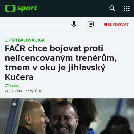
POPULÁRNÍ
SLEDOVAT
Fotbal
1. FOTBALOVÁ LIGA
FAČR chce bojovat proti
Hokej
nelicencovaným trenérům,
trnem v oku je jihlavský
Tenis
Kučera
Atletika
ČT sport
21. 11. 2014
|
Zdroj:
ČTK
Cyklistika
DALŠÍ SPORTY
Americký fotbal
NEPŘEHLÉDNĚTE