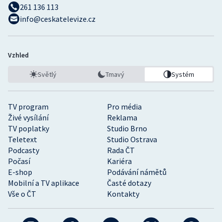
261 136 113
info@ceskatelevize.cz
Vzhled
Světlý
Tmavý
Systém
TV program
Pro média
Živé vysílání
Reklama
TV poplatky
Studio Brno
Teletext
Studio Ostrava
Podcasty
Rada ČT
Počasí
Kariéra
E-shop
Podávání námětů
Mobilní a TV aplikace
Časté dotazy
Vše o ČT
Kontakty