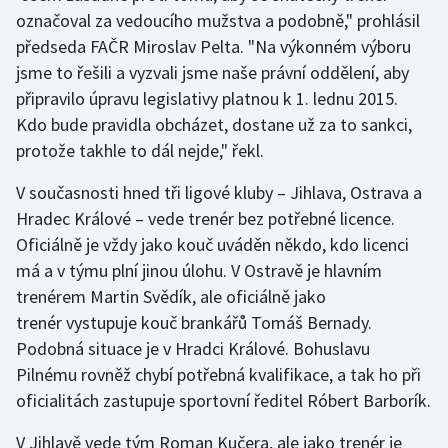
označoval za vedoucího mužstva a podobně," prohlásil
předseda FAČR Miroslav Pelta. "Na výkonném výboru
Gymnastika
jsme to řešili a vyzvali jsme naše právní oddělení, aby
Házená
připravilo úpravu legislativy platnou k 1. lednu 2015.
Kdo bude pravidla obcházet, dostane už za to sankci,
Jezdectví
protože takhle to dál nejde," řekl.
Judo
V současnosti hned tři ligové kluby – Jihlava, Ostrava a
Hradec Králové – vede trenér bez potřebné licence.
Krasobruslení
Oficiálně je vždy jako kouč uváděn někdo, kdo licenci
má a v týmu plní jinou úlohu. V Ostravě je hlavním
Lezení
trenérem Martin Svědík, ale oficiálně jako
trenér vystupuje kouč brankářů Tomáš Bernady.
Lyže a snowboard
Podobná situace je v Hradci Králové. Bohuslavu
Pilnému rovněž chybí potřebná kvalifikace, a tak ho při
Moderní pětiboj
oficialitách zastupuje sportovní ředitel Róbert Barborík.
Motorsport
V Jihlavě vede tým Roman Kučera, ale jako trenér je