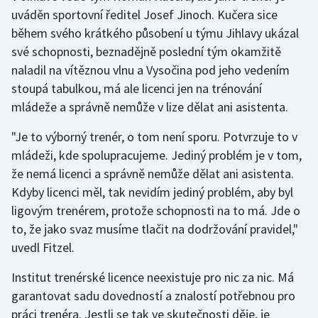
uváděn sportovní ředitel Josef Jinoch. Kučera sice
Olympijské hry
během svého krátkého působení u týmu Jihlavy ukázal
své schopnosti, beznadějně poslední tým okamžitě
Parasport
naladil na vítěznou vlnu a Vysočina pod jeho vedením
stoupá tabulkou, má ale licenci jen na trénování
Plavání
mládeže a správně nemůže v lize dělat ani asistenta.
Plážový volejbal
"Je to výborný trenér, o tom není sporu. Potvrzuje to v
mládeži, kde spolupracujeme. Jediný problém je v tom,
Ragby
že nemá licenci a správně nemůže dělat ani asistenta.
Kdyby licenci měl, tak nevidím jediný problém, aby byl
Rychlobruslení
ligovým trenérem, protože schopnosti na to má. Jde o
Rychlostní kanoistika
to, že jako svaz musíme tlačit na dodržování pravidel,"
uvedl Fitzel.
Short track
Institut trenérské licence neexistuje pro nic za nic. Má
Sportovní střelba
garantovat sadu dovedností a znalostí potřebnou pro
práci trenéra. Jestli se tak ve skutečnosti děje, je