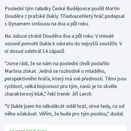
Poslední tým tabulky České Budějovice posílil Martin
Douděra z pražské Dukly. Třiadvacetiletý hráč podepsal
s Dynamem smlouvu na dva a půl roku.
Na Julisce strávil Douděra dva a půl roku. V minulé
sezoně pomohl Dukle k návratu do nejvyšší soutěže. V
ní dosud odehrál 14 zápasů.
"Jsme rádi, že se nám na poslední chvíli podařilo
Martina získat. Jedná se rozhodně o mladého,
perspektivního hráče, který má své přednosti. Těmi jsou
rychlost, velká bojovnost pro tým, navíc je to skvěle
charakterový kluk," řekl trenér Jiří Lerch.
"V Dukle jsem ho několikrát viděl hrát, víme tedy, co od
něho očekávat. Věřím, že bude pro tým posilou," dodal.