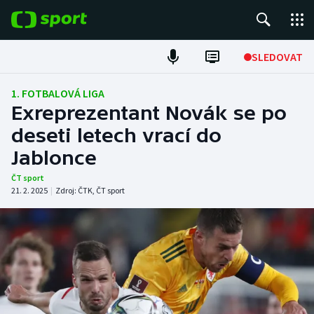
POPULÁRNÍ
SLEDOVAT
Fotbal
1. FOTBALOVÁ LIGA
Exreprezentant Novák se po
Hokej
deseti letech vrací do
Jablonce
Tenis
ČT sport
Atletika
21. 2. 2025
|
Zdroj:
ČTK
,
ČT sport
Cyklistika
DALŠÍ SPORTY
Americký fotbal
NEPŘEHLÉDNĚTE