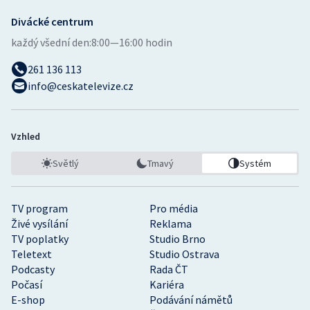
Divácké centrum
každý všední den:
8:00—16:00 hodin
261 136 113
info@ceskatelevize.cz
Vzhled
Světlý
Tmavý
Systém
TV program
Pro média
Živé vysílání
Reklama
TV poplatky
Studio Brno
Teletext
Studio Ostrava
Podcasty
Rada ČT
Počasí
Kariéra
E-shop
Podávání námětů