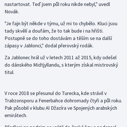
nastartovat. Teď jsem půl roku nikde nebyl," uvedl
Novák.
Gymnastika
"Je fajn být někde v týmu, už mi to chybělo. Kluci jsou
Házená
tady skvělí a doufám, že to tak bude i na hřišti.
Postupně se do toho dostávám a těším se na další
Jezdectví
zápasy v Jablonci," dodal přerovský rodák.
Judo
Za Jablonec hrál už v letech 2011 až 2015, kdy odešel
do dánského Midtjyllandu, s kterým získal mistrovský
Krasobruslení
titul.
Lezení
V roce 2018 se přesunul do Turecka, kde strávil v
Lyže a snowboard
Trabzonsporu a Fenerbahce dohromady čtyři a půl roku.
Pak působil v klubu Al Džazíra ve Spojených arabských
Moderní pětiboj
emirátech.
Motorsport