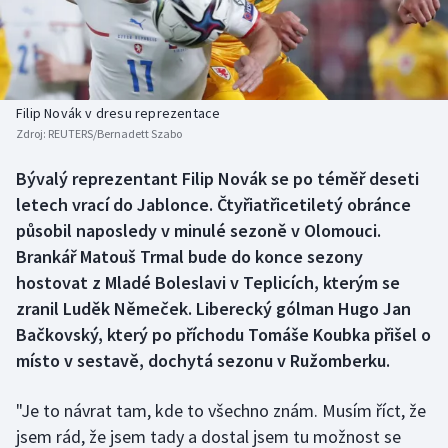
Baseball a softbal
Soutěže
Basketbal
Historické návraty
Biatlon
Aplikace ČT sport
Filip Novák v dresu reprezentace
Zdroj:
REUTERS/Bernadett Szabo
Boby a skeleton
AZ kvíz
Bývalý reprezentant Filip Novák se po téměř deseti
letech vrací do Jablonce. Čtyřiatřicetiletý obránce
Box
působil naposledy v minulé sezoně v Olomouci.
Curling
Brankář Matouš Trmal bude do konce sezony
hostovat z Mladé Boleslavi v Teplicích, kterým se
Dostihy
zranil Luděk Němeček. Liberecký gólman Hugo Jan
Bačkovský, který po příchodu Tomáše Koubka přišel o
Florbal
místo v sestavě, dochytá sezonu v Ružomberku.
Futsal
"Je to návrat tam, kde to všechno znám. Musím říct, že
jsem rád, že jsem tady a dostal jsem tu možnost se
Golf