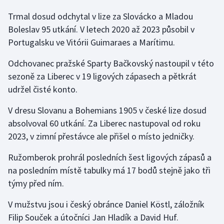
Stolní tenis
Trmal dosud odchytal v lize za Slovácko a Mladou
Boleslav 95 utkání. V letech 2020 až 2023 působil v
Triatlon
Portugalsku ve Vitórii Guimaraes a Marítimu.
Veslování
Odchovanec pražské Sparty Bačkovský nastoupil v této
sezoně za Liberec v 19 ligových zápasech a pětkrát
Vodní slalom
udržel čisté konto.
Volejbal
V dresu Slovanu a Bohemians 1905 v české lize dosud
absolvoval 60 utkání. Za Liberec nastupoval od roku
Ostatní
2023, v zimní přestávce ale přišel o místo jedničky.
Ružomberok prohrál posledních šest ligových zápasů a
na posledním místě tabulky má 17 bodů stejně jako tři
týmy před ním.
V mužstvu jsou i český obránce Daniel Köstl, záložník
Filip Souček a útočníci Jan Hladík a David Huf.