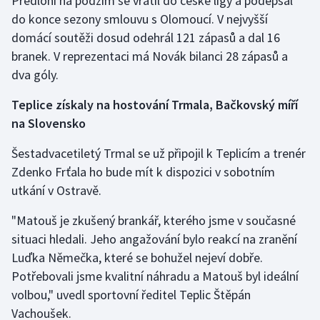
Předloni na podzim se vrátil do české ligy a podepsal
do konce sezony smlouvu s Olomoucí. V nejvyšší
Olympijské hry
domácí soutěži dosud odehrál 121 zápasů a dal 16
branek. V reprezentaci má Novák bilanci 28 zápasů a
Parasport
dva góly.
Plavání
Teplice získaly na hostování Trmala, Bačkovský míří
na Slovensko
Plážový volejbal
Šestadvacetiletý Trmal se už připojil k Teplicím a trenér
Ragby
Zdenko Frťala ho bude mít k dispozici v sobotním
utkání v Ostravě.
Rychlobruslení
"Matouš je zkušený brankář, kterého jsme v současné
Rychlostní kanoistika
situaci hledali. Jeho angažování bylo reakcí na zranění
Luďka Němečka, které se bohužel nejeví dobře.
Short track
Potřebovali jsme kvalitní náhradu a Matouš byl ideální
volbou," uvedl sportovní ředitel Teplic Štěpán
Sportovní střelba
Vachoušek.