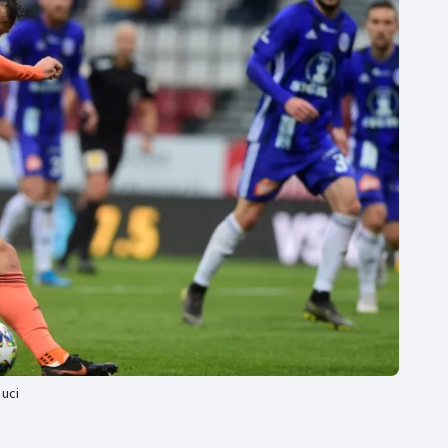
Moderní pětiboj
Triatlon
Motorsport
Veslování
Olympijské hry
Vodní slalom
Parasport
Volejbal
Plavání
Ostatní
Plážový volejbal
ouci