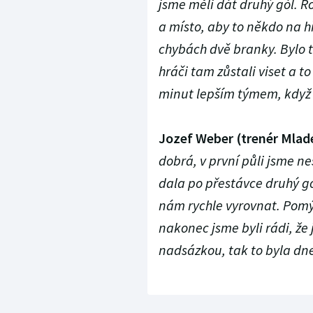
jsme měli dát druhý gól. R
a místo, aby to někdo na h
chybách dvě branky. Bylo t
hráči tam zůstali viset a t
minut lepším týmem, když
Jozef Weber (trenér Mladé
dobrá, v první půli jsme ne
dala po přestávce druhý gó
nám rychle vyrovnat. Pomýšl
nakonec jsme byli rádi, že 
nadsázkou, tak to byla dne