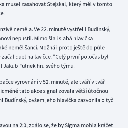
ška musel zasahovat Stejskal, který měl v tomto
e.
zivě neměla. Ve 22. minutě vystřelil Budínský,
ovi nepustil. Mimo šla i slabá hlavička
ké neměl šanci. Možná i proto ještě do půle
 začal duel na lavičce. "Celý první poločas byl
il Jakub Fulnek hru svého týmu.
čce vyrovnání v 52. minutě, ale tváří v tvář
icméně tato akce signalizovala větší útočnou
ohl Budínský, ovšem jeho hlavička zazvonila o tyč
avou na 2:0, zdálo se, že by Sigma mohla kráčet