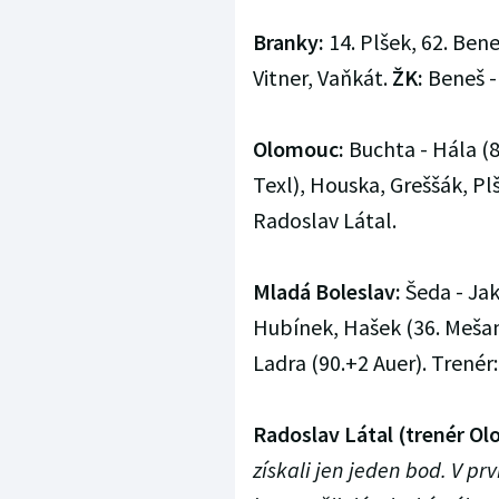
Branky:
14. Plšek, 62. Bene
Vitner, Vaňkát.
ŽK:
Beneš -
Olomouc:
Buchta - Hála (80
Texl), Houska, Greššák, Plš
Radoslav Látal.
Mladá Boleslav:
Šeda - Jak
Hubínek, Hašek (36. Mešano
Ladra (90.+2 Auer). Trenér
Radoslav Látal (trenér O
získali jen jeden bod. V prv