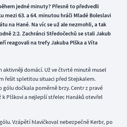
 během jedné minuty? Přesně to předvedli
u mezi 63. a 64. minutou hráči Mladé Boleslavi
rátu na Hané. Na víc se už ale nezmohli, a tak
hodně 2:2. Zachránci Středočechů se stali Jakub
ří reagovali na trefy Jakuba Plška a Víta
aktivněji domácí. Už ve čtvrté minutě musel
ešit spletitou situaci před Stejskalem.
 gólu dočkala poměrně brzy. Centr z pravé
 k Plškovi a nejlepší střelec Hanáků otevřel
gólu. Vzápětí hlavičkoval nebezpečně Kerbr, po