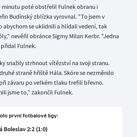
inutu poté obstřelil Fulnek obranu i
řin Budínský zblízka vyrovnal. "To jsem v
to abychom se uklidnili a hlídali vedení, tak
y," nevěřil obránce Sigmy Milan Kerbr. "Jedna
přidal Fulnek.
 snažily strhnout vítězství na svoji stranu.
druhé straně hřiště Hála. Skóre se nezměnilo
při závaru po velkém tlaku trefili břevno.
li jsme to," zakončil Fulnek.
kolo první fotbalové ligy:
Boleslav 2:2 (1:0)