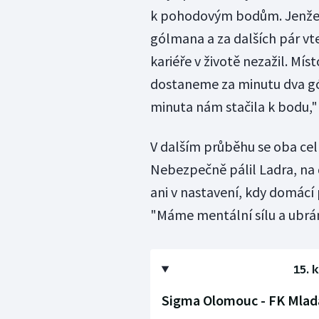
k pohodovým bodům. Jenže m
gólmana a za dalších pár vte
kariéře v životě nezažil. Mís
dostaneme za minutu dva gól
minuta nám stačila k bodu," 
V dalším průběhu se oba celky
Nebezpečně pálil Ladra, na 
ani v nastavení, kdy domácí 
"Máme mentální sílu a ubráni
15. 
Sigma Olomouc - FK Mladá 