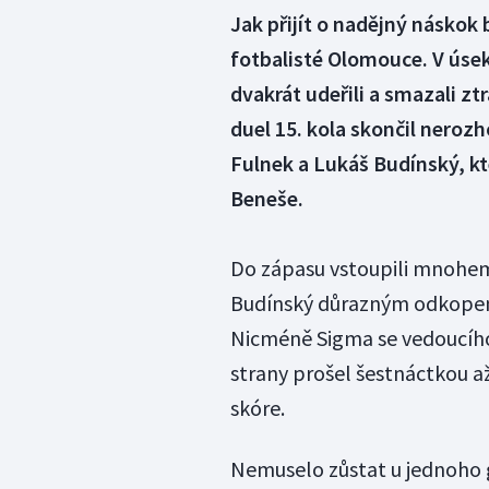
Jak přijít o nadějný náskok
fotbalisté Olomouce. V úsek
dvakrát udeřili a smazali zt
duel 15. kola skončil neroz
Fulnek a Lukáš Budínský, kte
Beneše.
Do zápasu vstoupili mnohem 
Budínský důrazným odkopem ř
Nicméně Sigma se vedoucího
strany prošel šestnáctkou až
skóre.
Nemuselo zůstat u jednoho 