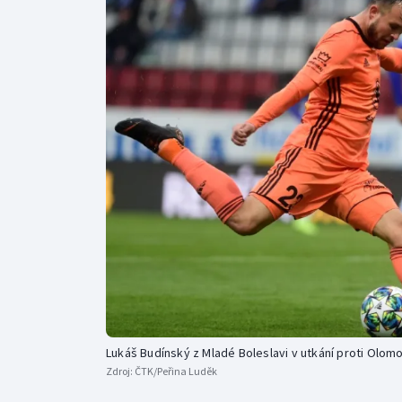
Curling
Dostihy
Florbal
Futsal
Golf
Gymnastika
Lukáš Budínský z Mladé Boleslavi v utkání proti Olom
Zdroj:
ČTK/Peřina Luděk