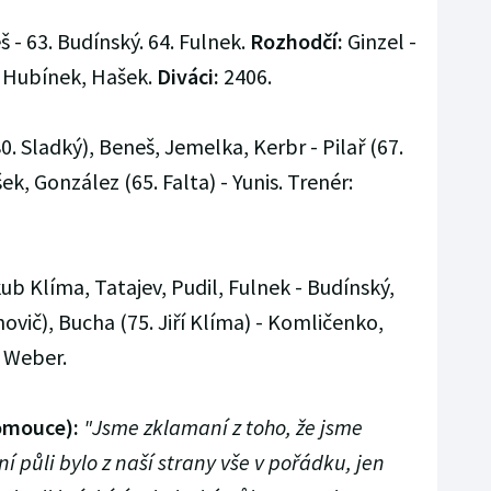
š - 63. Budínský. 64. Fulnek.
Rozhodčí:
Ginzel -
 Hubínek, Hašek.
Diváci:
2406.
. Sladký), Beneš, Jemelka, Kerbr - Pilař (67.
ek, González (65. Falta) - Yunis. Trenér:
ub Klíma, Tatajev, Pudil, Fulnek - Budínský,
vič), Bucha (75. Jiří Klíma) - Komličenko,
: Weber.
lomouce):
"Jsme zklamaní z toho, že jsme
ní půli bylo z naší strany vše v pořádku, jen