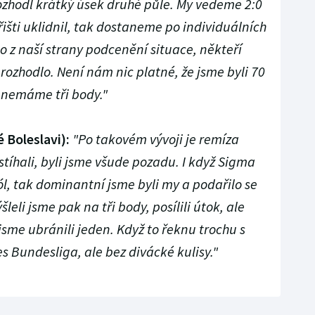
ozhodl krátký úsek druhé půle. My vedeme 2:0
řišti uklidnil, tak dostaneme po individuálních
o z naší strany podcenění situace, někteří
o rozhodlo. Není nám nic platné, že jsme byli 70
 nemáme tři body."
 Boleslavi):
"Po takovém vývoji je remíza
stíhali, byli jsme všude pozadu. I když Sigma
l, tak dominantní jsme byli my a podařilo se
eli jsme pak na tři body, posílili útok, ale
jsme ubránili jeden. Když to řeknu trochu s
s Bundesliga, ale bez divácké kulisy."