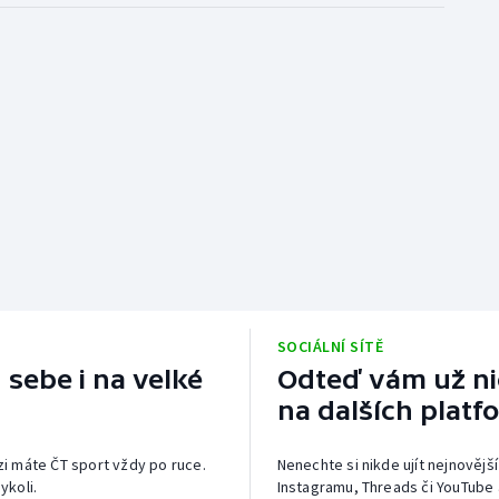
SOCIÁLNÍ SÍTĚ
 sebe i na velké
Odteď vám už nic
na dalších platf
izi máte ČT sport vždy po ruce.
Nenechte si nikde ujít nejnovější
ykoli.
Instagramu, Threads či YouTube 