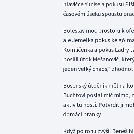
hlavičce Yunise a pokusu Pl
časovém úseku spoustu prác
Boleslav moc prostoru k ofen
ale Jemelka pokus ke gólman
Komličenka a pokus Ladry ta
posílil útok Mešanovič, který
jeden velký chaos," zhodnot
Bosenský útočník měl na kopa
Buchtovi poslal míč mimo, n
aktivitu hostí. Potvrdit ji m
domácí branky.
Když po rohu zvýšil Beneš hl