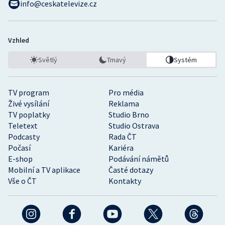
info@ceskatelevize.cz
Vzhled
Světlý
Tmavý
Systém
TV program
Pro média
Živé vysílání
Reklama
TV poplatky
Studio Brno
Teletext
Studio Ostrava
Podcasty
Rada ČT
Počasí
Kariéra
E-shop
Podávání námětů
Mobilní a TV aplikace
Časté dotazy
Vše o ČT
Kontakty