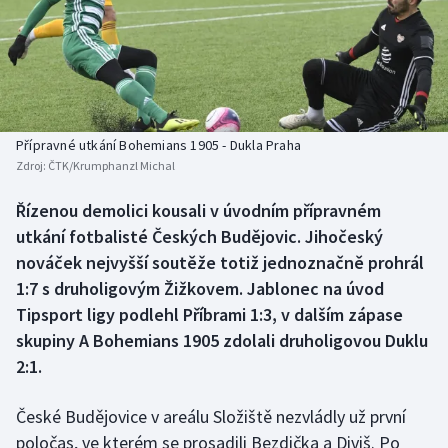
Baseball a softbal
Soutěže
Basketbal
Historické návraty
Biatlon
Aplikace ČT sport
Přípravné utkání Bohemians 1905 - Dukla Praha
Boby a skeleton
AZ kvíz
Zdroj:
ČTK/Krumphanzl Michal
Box
Řízenou demolici kousali v úvodním přípravném
utkání fotbalisté Českých Budějovic. Jihočeský
Curling
nováček nejvyšší soutěže totiž jednoznačně prohrál
1:7 s druholigovým Žižkovem. Jablonec na úvod
Dostihy
Tipsport ligy podlehl Příbrami 1:3, v dalším zápase
skupiny A Bohemians 1905 zdolali druholigovou Duklu
Florbal
2:1.
Futsal
České Budějovice v areálu Složiště nezvládly už první
poločas, ve kterém se prosadili Bezdička a Diviš. Po
Golf