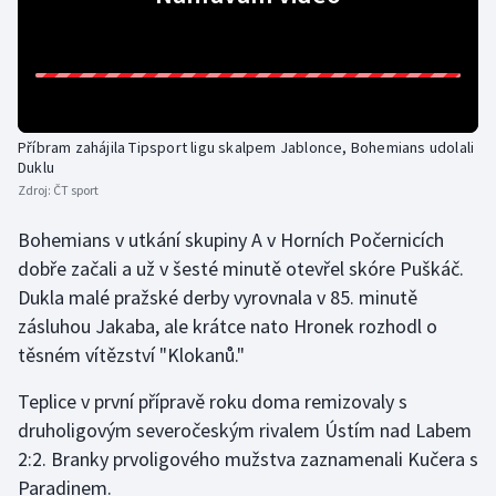
Olympijské hry
Parasport
Plavání
Příbram zahájila Tipsport ligu skalpem Jablonce, Bohemians udolali
Duklu
Plážový volejbal
Zdroj:
ČT sport
Bohemians v utkání skupiny A v Horních Počernicích
Ragby
dobře začali a už v šesté minutě otevřel skóre Puškáč.
Dukla malé pražské derby vyrovnala v 85. minutě
Rychlobruslení
zásluhou Jakaba, ale krátce nato Hronek rozhodl o
Rychlostní kanoistika
těsném vítězství "Klokanů."
Teplice v první přípravě roku doma remizovaly s
Short track
druholigovým severočeským rivalem Ústím nad Labem
2:2. Branky prvoligového mužstva zaznamenali Kučera s
Sportovní střelba
Paradinem.