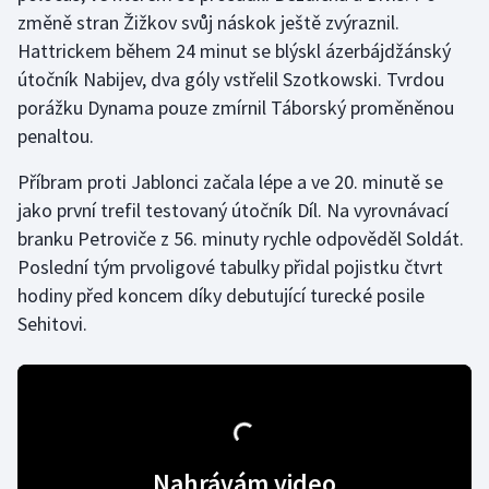
změně stran Žižkov svůj náskok ještě zvýraznil.
Hattrickem během 24 minut se blýskl ázerbájdžánský
Gymnastika
útočník Nabijev, dva góly vstřelil Szotkowski. Tvrdou
Házená
porážku Dynama pouze zmírnil Táborský proměněnou
penaltou.
Jezdectví
Příbram proti Jablonci začala lépe a ve 20. minutě se
Judo
jako první trefil testovaný útočník Díl. Na vyrovnávací
branku Petroviče z 56. minuty rychle odpověděl Soldát.
Krasobruslení
Poslední tým prvoligové tabulky přidal pojistku čtvrt
hodiny před koncem díky debutující turecké posile
Lezení
Sehitovi.
Lyže a snowboard
Moderní pětiboj
Motorsport
Nahrávám video