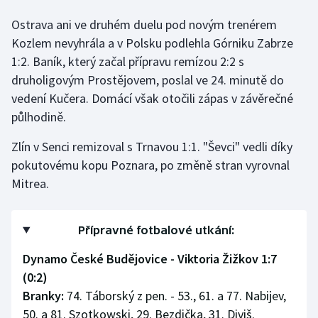
Stolní tenis
Ostrava ani ve druhém duelu pod novým trenérem
Kozlem nevyhrála a v Polsku podlehla Górniku Zabrze
Triatlon
1:2. Baník, který začal přípravu remízou 2:2 s
Veslování
druholigovým Prostějovem, poslal ve 24. minutě do
vedení Kučera. Domácí však otočili zápas v závěrečné
Vodní slalom
půlhodině.
Zlín v Senci remizoval s Trnavou 1:1. "Ševci" vedli díky
Volejbal
pokutovému kopu Poznara, po změně stran vyrovnal
Ostatní
Mitrea.
Přípravné fotbalové utkání:
Dynamo České Budějovice - Viktoria Žižkov 1:7
(0:2)
Branky:
74. Táborský z pen. - 53., 61. a 77. Nabijev,
50. a 81. Szotkowski, 29. Bezdička, 31. Diviš.