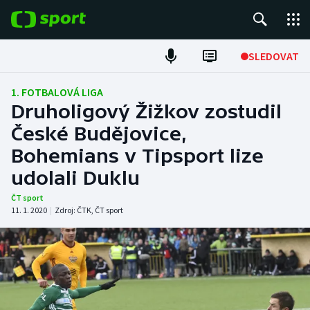
POPULÁRNÍ
SLEDOVAT
Fotbal
1. FOTBALOVÁ LIGA
Druholigový Žižkov zostudil
Hokej
České Budějovice,
Bohemians v Tipsport lize
Tenis
udolali Duklu
Atletika
ČT sport
11. 1. 2020
|
Zdroj:
ČTK
,
ČT sport
Cyklistika
DALŠÍ SPORTY
Americký fotbal
NEPŘEHLÉDNĚTE