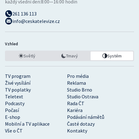
každý všední den:
8:00—16:00 hodin
261 136 113
info@ceskatelevize.cz
Vzhled
Světlý
Tmavý
Systém
TV program
Pro média
Živé vysílání
Reklama
TV poplatky
Studio Brno
Teletext
Studio Ostrava
Podcasty
Rada ČT
Počasí
Kariéra
E-shop
Podávání námětů
Mobilní a TV aplikace
Časté dotazy
Vše o ČT
Kontakty