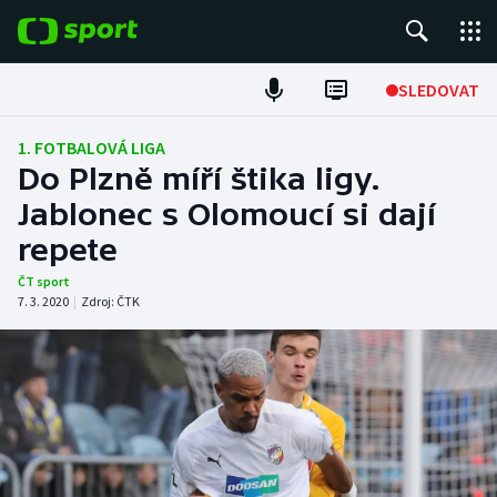
POPULÁRNÍ
SLEDOVAT
Fotbal
1. FOTBALOVÁ LIGA
Do Plzně míří štika ligy.
Hokej
Jablonec s Olomoucí si dají
repete
Tenis
ČT sport
Atletika
7. 3. 2020
|
Zdroj:
ČTK
Cyklistika
DALŠÍ SPORTY
Americký fotbal
NEPŘEHLÉDNĚTE