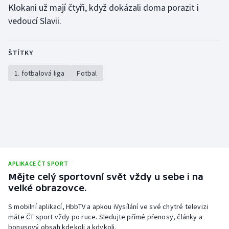
Klokani už mají čtyři, když dokázali doma porazit i
Olympijské hry
vedoucí Slavii.
Parasport
ŠTÍTKY
Plavání
1. fotbalová liga
Fotbal
Plážový volejbal
Ragby
Rychlobruslení
Rychlostní kanoistika
APLIKACE ČT SPORT
Mějte celý sportovní svět vždy u sebe i na
Short track
velké obrazovce.
S mobilní aplikací, HbbTV a apkou iVysílání ve své chytré televizi
Sportovní střelba
máte ČT sport vždy po ruce. Sledujte přímé přenosy, články a
bonusový obsah kdekoli a kdykoli.