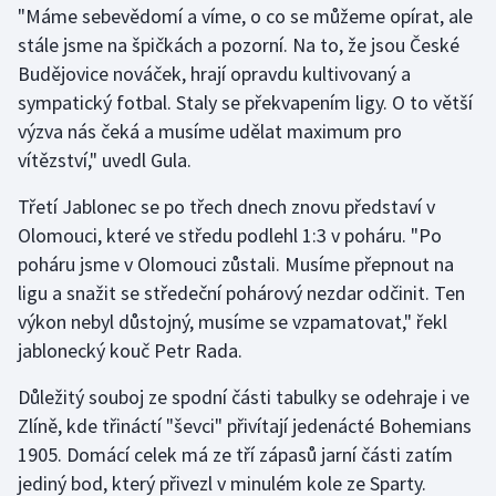
"Máme sebevědomí a víme, o co se můžeme opírat, ale
stále jsme na špičkách a pozorní. Na to, že jsou České
Gymnastika
Budějovice nováček, hrají opravdu kultivovaný a
sympatický fotbal. Staly se překvapením ligy. O to větší
Házená
výzva nás čeká a musíme udělat maximum pro
Jezdectví
vítězství," uvedl Gula.
Třetí Jablonec se po třech dnech znovu představí v
Judo
Olomouci, které ve středu podlehl 1:3 v poháru. "Po
poháru jsme v Olomouci zůstali. Musíme přepnout na
Krasobruslení
ligu a snažit se středeční pohárový nezdar odčinit. Ten
Lezení
výkon nebyl důstojný, musíme se vzpamatovat," řekl
jablonecký kouč Petr Rada.
Lyže a snowboard
Důležitý souboj ze spodní části tabulky se odehraje i ve
Moderní pětiboj
Zlíně, kde třináctí "ševci" přivítají jedenácté Bohemians
1905. Domácí celek má ze tří zápasů jarní části zatím
Motorsport
jediný bod, který přivezl v minulém kole ze Sparty.