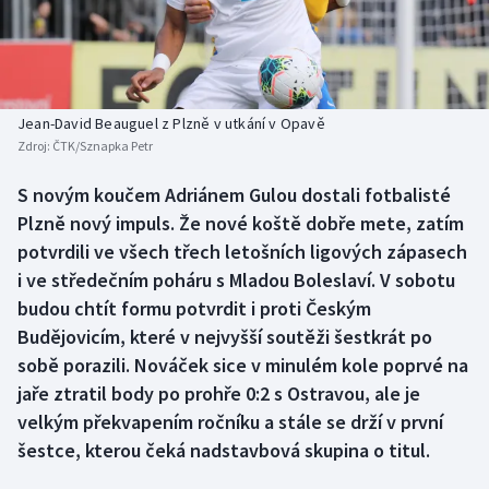
Baseball a softbal
Soutěže
Basketbal
Historické návraty
Biatlon
Aplikace ČT sport
Jean-David Beauguel z Plzně v utkání v Opavě
Zdroj:
ČTK/Sznapka Petr
Boby a skeleton
AZ kvíz
S novým koučem Adriánem Gulou dostali fotbalisté
Plzně nový impuls. Že nové koště dobře mete, zatím
Box
potvrdili ve všech třech letošních ligových zápasech
Curling
i ve středečním poháru s Mladou Boleslaví. V sobotu
budou chtít formu potvrdit i proti Českým
Dostihy
Budějovicím, které v nejvyšší soutěži šestkrát po
sobě porazili. Nováček sice v minulém kole poprvé na
Florbal
jaře ztratil body po prohře 0:2 s Ostravou, ale je
velkým překvapením ročníku a stále se drží v první
Futsal
šestce, kterou čeká nadstavbová skupina o titul.
Golf