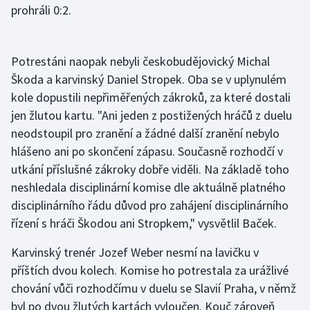
prohráli 0:2.
Olympijské hry
Parasport
Potrestáni naopak nebyli českobudějovický Michal
Škoda a karvinský Daniel Stropek. Oba se v uplynulém
Plavání
kole dopustili nepřiměřených zákroků, za které dostali
jen žlutou kartu. "Ani jeden z postižených hráčů z duelu
Plážový volejbal
neodstoupil pro zranění a žádné další zranění nebylo
hlášeno ani po skončení zápasu. Současně rozhodčí v
Ragby
utkání příslušné zákroky dobře viděli. Na základě toho
neshledala disciplinární komise dle aktuálně platného
Rychlobruslení
disciplinárního řádu důvod pro zahájení disciplinárního
Rychlostní kanoistika
řízení s hráči Škodou ani Stropkem," vysvětlil Baček.
Karvinský trenér Jozef Weber nesmí na lavičku v
Short track
příštích dvou kolech. Komise ho potrestala za urážlivé
Sportovní střelba
chování vůči rozhodčímu v duelu se Slavií Praha, v němž
byl po dvou žlutých kartách vyloučen. Kouč zároveň