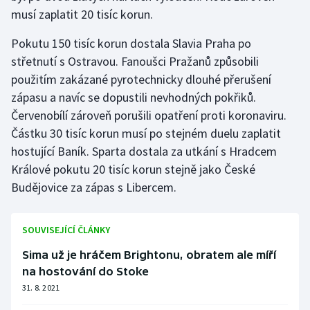
Stolní tenis
musí zaplatit 20 tisíc korun.
Pokutu 150 tisíc korun dostala Slavia Praha po
Triatlon
střetnutí s Ostravou. Fanoušci Pražanů způsobili
Veslování
použitím zakázané pyrotechnicky dlouhé přerušení
zápasu a navíc se dopustili nevhodných pokřiků.
Vodní slalom
Červenobílí zároveň porušili opatření proti koronaviru.
Částku 30 tisíc korun musí po stejném duelu zaplatit
Volejbal
hostující Baník. Sparta dostala za utkání s Hradcem
Králové pokutu 20 tisíc korun stejně jako České
Ostatní
Budějovice za zápas s Libercem.
SOUVISEJÍCÍ ČLÁNKY
Sima už je hráčem Brightonu, obratem ale míří
na hostování do Stoke
31. 8. 2021