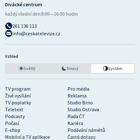
Divácké centrum
každý všední den:
8:00—16:00 hodin
261 136 113
info@ceskatelevize.cz
Vzhled
Světlý
Tmavý
Systém
TV program
Pro média
Živé vysílání
Reklama
TV poplatky
Studio Brno
Teletext
Studio Ostrava
Podcasty
Rada ČT
Počasí
Kariéra
E-shop
Podávání námětů
Mobilní a TV aplikace
Časté dotazy