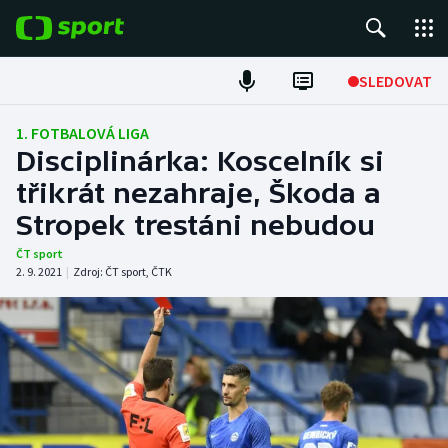
POPULÁRNÍ
SLEDOVAT
Fotbal
1. FOTBALOVÁ LIGA
Disciplinárka: Koscelník si
Hokej
třikrát nezahraje, Škoda a
Stropek trestáni nebudou
Tenis
ČT sport
Atletika
2. 9. 2021
|
Zdroj:
ČT sport
,
ČTK
Cyklistika
DALŠÍ SPORTY
Americký fotbal
NEPŘEHLÉDNĚTE