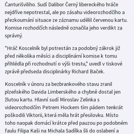
Čanturišviliho. Sudí Dalibor Černý libereckého hráče
nejdříve nepotrestal, ale po zásahu videorozhodčího a
Gymnastika
přezkoumání situace ze záznamu udělil červenou kartu.
Komise rozhodčích následně označila jeho verdikt za
Házená
správný.
Jezdectví
"Hráč Koscelník byl potrestán za podobný zákrok již
před několika měsíci a disciplinární komise k tomu
Judo
přihlédla při rozhodnutí o výši trestu," uvedl v tiskové
zprávě předseda disciplinárky Richard Baček.
Krasobruslení
Koscelník v únoru za bezbrankového stavu zranil
Lezení
plzeňského Davida Limberského a chybně dostal jen
žlutou kartu. Hlavní sudí Miroslav Zelinka s
Lyže a snowboard
videorozhodčím Petrem Hockem tím pádem tenkrát
Moderní pětiboj
poškodili Viktorii, která měla hrát přesilovku. Místo
toho naopak domácí krátce před pauzou po podobném
Motorsport
faulu Filipa Kaši na Michala Sadílka šli do oslabení a