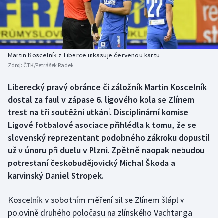
Baseball a softbal
Soutěže
Basketbal
Historické návraty
Biatlon
Aplikace ČT sport
Martin Koscelník z Liberce inkasuje červenou kartu
Zdroj:
ČTK/Petrášek Radek
Boby a skeleton
AZ kvíz
Liberecký pravý obránce či záložník Martin Koscelník
dostal za faul v zápase 6. ligového kola se Zlínem
Box
trest na tři soutěžní utkání. Disciplinární komise
Curling
Ligové fotbalové asociace přihlédla k tomu, že se
slovenský reprezentant podobného zákroku dopustil
Dostihy
už v únoru při duelu v Plzni. Zpětně naopak nebudou
potrestaní českobudějovický Michal Škoda a
Florbal
karvinský Daniel Stropek.
Futsal
Koscelník v sobotním měření sil se Zlínem šlápl v
polovině druhého poločasu na zlínského Vachtanga
Golf