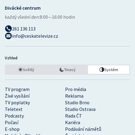
Divácké centrum
každý všední den:
8:00—16:00 hodin
261 136 113
info@ceskatelevize.cz
Vzhled
Světlý
Tmavý
Systém
TV program
Pro média
Živé vysílání
Reklama
TV poplatky
Studio Brno
Teletext
Studio Ostrava
Podcasty
Rada ČT
Počasí
Kariéra
E-shop
Podávání námětů