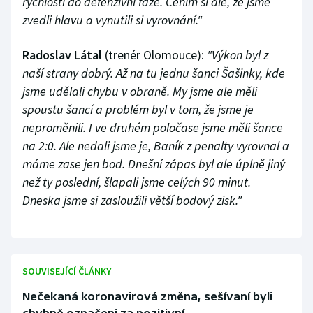
rychlosti do defenzivní fáze. Cením si ale, že jsme
zvedli hlavu a vynutili si vyrovnání."
Radoslav Látal
(trenér Olomouce):
"Výkon byl z
naší strany dobrý. Až na tu jednu šanci Šašinky, kde
jsme udělali chybu v obraně. My jsme ale měli
spoustu šancí a problém byl v tom, že jsme je
neproměnili. I ve druhém poločase jsme měli šance
na 2:0. Ale nedali jsme je, Baník z penalty vyrovnal a
máme zase jen bod. Dnešní zápas byl ale úplně jiný
než ty poslední, šlapali jsme celých 90 minut.
Dneska jsme si zasloužili větší bodový zisk."
SOUVISEJÍCÍ ČLÁNKY
Nečekaná koronavirová změna, sešívaní byli