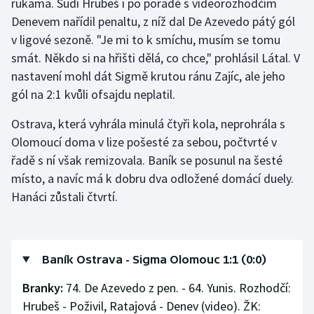
rukama. Sudí Hrubeš i po poradě s videorozhodčím
Stolní tenis
Denevem nařídil penaltu, z níž dal De Azevedo pátý gól
v ligové sezoně. "Je mi to k smíchu, musím se tomu
Triatlon
smát. Někdo si na hřišti dělá, co chce," prohlásil Látal. V
nastavení mohl dát Sigmě krutou ránu Zajíc, ale jeho
Veslování
gól na 2:1 kvůli ofsajdu neplatil.
Vodní slalom
Ostrava, která vyhrála minulá čtyři kola, neprohrála s
Olomoucí doma v lize pošesté za sebou, počtvrté v
Volejbal
řadě s ní však remizovala. Baník se posunul na šesté
místo, a navíc má k dobru dva odložené domácí duely.
Ostatní
Hanáci zůstali čtvrtí.
Baník Ostrava - Sigma Olomouc 1:1 (0:0)
Branky:
74. De Azevedo z pen. - 64. Yunis. Rozhodčí:
Hrubeš - Poživil, Ratajová - Denev (video). ŽK: