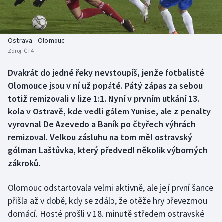
Baseball a softbal
Soutěže
Basketbal
Historické návraty
Ostrava - Olomouc
Zdroj:
ČT4
Biatlon
Aplikace ČT sport
Dvakrát do jedné řeky nevstoupíš, jenže fotbalisté
Boby a skeleton
AZ kvíz
Olomouce jsou v ní už popáté. Pátý zápas za sebou
totiž remizovali v lize 1:1. Nyní v prvním utkání 13.
Box
kola v Ostravě, kde vedli gólem Yunise, ale z penalty
vyrovnal De Azevedo a Baník po čtyřech výhrách
Curling
remizoval. Velkou zásluhu na tom měl ostravský
gólman Laštůvka, který předvedl několik výborných
Dostihy
zákroků.
Florbal
Olomouc odstartovala velmi aktivně, ale její první šance
Futsal
přišla až v době, kdy se zdálo, že otěže hry převezmou
domácí. Hosté prošli v 18. minutě středem ostravské
Golf