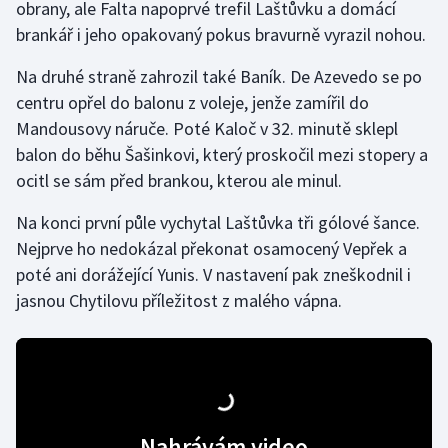
obrany, ale Falta napoprvé trefil Laštůvku a domácí
brankář i jeho opakovaný pokus bravurně vyrazil nohou.
Gymnastika
Na druhé straně zahrozil také Baník. De Azevedo se po
Házená
centru opřel do balonu z voleje, jenže zamířil do
Mandousovy náruče. Poté Kaloč v 32. minutě sklepl
Jezdectví
balon do běhu Šašinkovi, který proskočil mezi stopery a
ocitl se sám před brankou, kterou ale minul.
Judo
Na konci první půle vychytal Laštůvka tři gólové šance.
Krasobruslení
Nejprve ho nedokázal překonat osamocený Vepřek a
poté ani dorážející Yunis. V nastavení pak zneškodnil i
Lezení
jasnou Chytilovu příležitost z malého vápna.
Lyže a snowboard
Moderní pětiboj
Motorsport
Nahrávám video