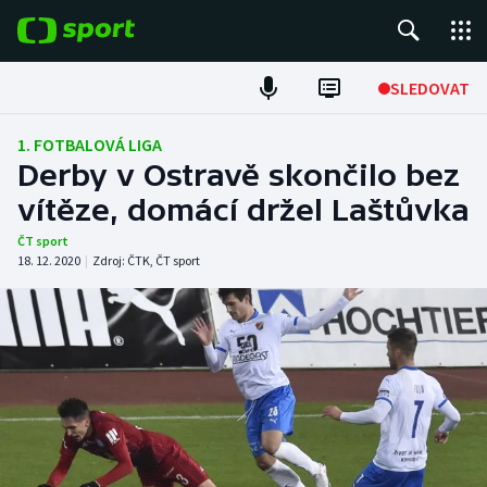
POPULÁRNÍ
SLEDOVAT
Fotbal
1. FOTBALOVÁ LIGA
Derby v Ostravě skončilo bez
Hokej
vítěze, domácí držel Laštůvka
Tenis
ČT sport
18. 12. 2020
|
Zdroj:
ČTK
,
ČT sport
Atletika
Cyklistika
DALŠÍ SPORTY
Americký fotbal
NEPŘEHLÉDNĚTE