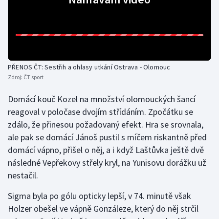
Olympijské hry
Parasport
Plavání
PŘENOS ČT: Sestřih a ohlasy utkání Ostrava - Olomouc
Zdroj:
ČT sport
Plážový volejbal
Domácí kouč Kozel na množství olomouckých šancí
Ragby
reagoval v poločase dvojím střídáním. Zpočátku se
zdálo, že přinesou požadovaný efekt. Hra se srovnala,
Rychlobruslení
ale pak se domácí Jánoš pustil s míčem riskantně před
domácí vápno, přišel o něj, a i když Laštůvka ještě dvě
Rychlostní kanoistika
následné Vepřekovy střely kryl, na Yunisovu dorážku už
nestačil.
Short track
Sigma byla po gólu opticky lepší, v 74. minutě však
Sportovní střelba
Holzer obešel ve vápně Gonzáleze, který do něj strčil