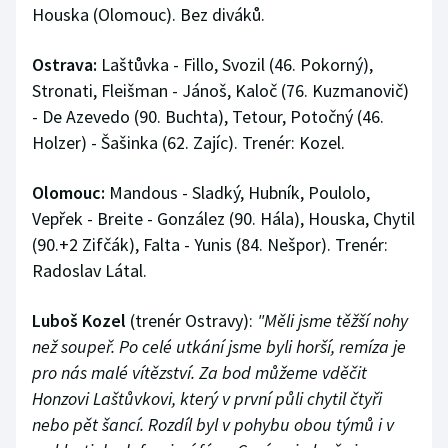
Houska (Olomouc). Bez diváků.
Ostrava:
Laštůvka - Fillo, Svozil (46. Pokorný),
Stronati, Fleišman - Jánoš, Kaloč (76. Kuzmanovič)
- De Azevedo (90. Buchta), Tetour, Potočný (46.
Holzer) - Šašinka (62. Zajíc). Trenér: Kozel.
Olomouc:
Mandous - Sladký, Hubník, Poulolo,
Vepřek - Breite - González (90. Hála), Houska, Chytil
(90.+2 Zifčák), Falta - Yunis (84. Nešpor). Trenér:
Radoslav Látal.
Luboš Kozel
(trenér Ostravy):
"Měli jsme těžší nohy
než soupeř. Po celé utkání jsme byli horší, remíza je
pro nás malé vítězství. Za bod můžeme vděčit
Honzovi Laštůvkovi, který v první půli chytil čtyři
nebo pět šancí. Rozdíl byl v pohybu obou týmů i v