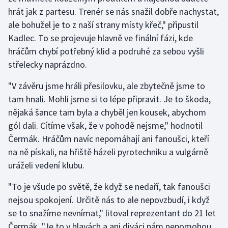
Stolní tenis
hrát jak z partesu. Trenér se nás snažil dobře nachystat,
ale bohužel je to z naší strany místy křeč," připustil
Triatlon
Kadlec. To se projevuje hlavně ve finální fázi, kde
hráčům chybí potřebný klid a podruhé za sebou vyšli
Veslování
střelecky naprázdno.
Vodní slalom
"V závěru jsme hráli přesilovku, ale zbytečně jsme to
tam hnali. Mohli jsme si to lépe připravit. Je to škoda,
Volejbal
nějaká šance tam byla a chyběl jen kousek, abychom
gól dali. Cítíme však, že v pohodě nejsme," hodnotil
Ostatní
Čermák. Hráčům navíc nepomáhají ani fanoušci, kteří
na ně pískali, na hřiště házeli pyrotechniku a vulgárně
uráželi vedení klubu.
"To je všude po světě, že když se nedaří, tak fanoušci
nejsou spokojení. Určitě nás to ale nepovzbudí, i když
se to snažíme nevnímat," litoval reprezentant do 21 let
Čermák. "Je to v hlavách a ani diváci nám nepomohou,