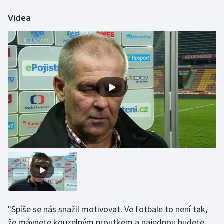
Olympijské hry
Videa
Parasport
Plavání
Plážový volejbal
Ragby
Rychlobruslení
Rychlostní kanoistika
Short track
Sportovní střelba
"Spíše se nás snažil motivovat. Ve fotbale to není tak,
že mávnete kouzelným proutkem a najednou budete