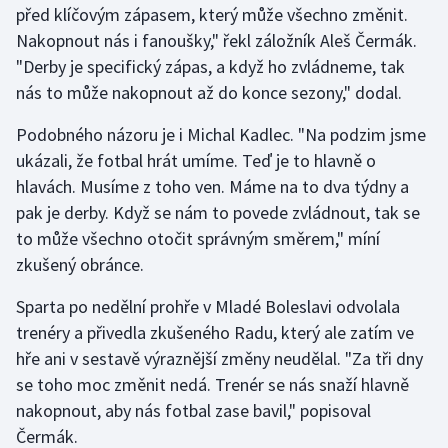
před klíčovým zápasem, který může všechno změnit.
Nakopnout nás i fanoušky," řekl záložník Aleš Čermák.
Gymnastika
"Derby je specifický zápas, a když ho zvládneme, tak
nás to může nakopnout až do konce sezony," dodal.
Házená
Podobného názoru je i Michal Kadlec. "Na podzim jsme
Jezdectví
ukázali, že fotbal hrát umíme. Teď je to hlavně o
hlavách. Musíme z toho ven. Máme na to dva týdny a
Judo
pak je derby. Když se nám to povede zvládnout, tak se
to může všechno otočit správným směrem," míní
Krasobruslení
zkušený obránce.
Lezení
Sparta po nedělní prohře v Mladé Boleslavi odvolala
trenéry a přivedla zkušeného Radu, který ale zatím ve
Lyže a snowboard
hře ani v sestavě výraznější změny neudělal. "Za tři dny
Moderní pětiboj
se toho moc změnit nedá. Trenér se nás snaží hlavně
nakopnout, aby nás fotbal zase bavil," popisoval
Motorsport
Čermák.