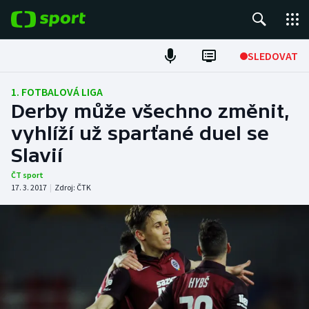
POPULÁRNÍ
SLEDOVAT
Fotbal
1. FOTBALOVÁ LIGA
Derby může všechno změnit,
Hokej
vyhlíží už sparťané duel se
Slavií
Tenis
ČT sport
Atletika
17. 3. 2017
|
Zdroj:
ČTK
Cyklistika
DALŠÍ SPORTY
Americký fotbal
NEPŘEHLÉDNĚTE