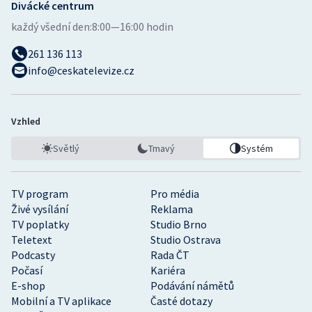
Divácké centrum
každý všední den:
8:00—16:00 hodin
261 136 113
info@ceskatelevize.cz
Vzhled
Světlý
Tmavý
Systém
TV program
Pro média
Živé vysílání
Reklama
TV poplatky
Studio Brno
Teletext
Studio Ostrava
Podcasty
Rada ČT
Počasí
Kariéra
E-shop
Podávání námětů
Mobilní a TV aplikace
Časté dotazy