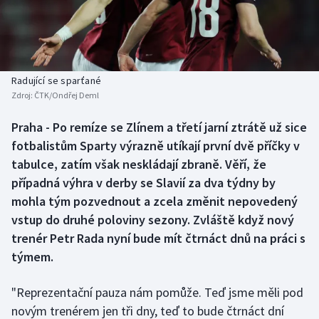
Baseball a softbal
Soutěže
Basketbal
Historické návraty
Biatlon
Aplikace ČT sport
Radující se sparťané
Zdroj:
ČTK/Ondřej Deml
Boby a skeleton
AZ kvíz
Praha - Po remíze se Zlínem a třetí jarní ztrátě už sice
fotbalistům Sparty výrazně utíkají první dvě příčky v
Box
tabulce, zatím však neskládají zbraně. Věří, že
Curling
případná výhra v derby se Slavií za dva týdny by
mohla tým pozvednout a zcela změnit nepovedený
Dostihy
vstup do druhé poloviny sezony. Zvláště když nový
trenér Petr Rada nyní bude mít čtrnáct dnů na práci s
Florbal
týmem.
Futsal
"Reprezentační pauza nám pomůže. Teď jsme měli pod
novým trenérem jen tři dny, teď to bude čtrnáct dní
Golf