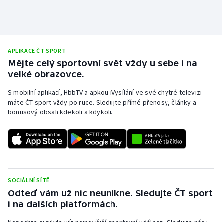
Olympijské hry
Parasport
APLIKACE ČT SPORT
Plavání
Mějte celý sportovní svět vždy u sebe i na
velké obrazovce.
Plážový volejbal
S mobilní aplikací, HbbTV a apkou iVysílání ve své chytré televizi
máte ČT sport vždy po ruce. Sledujte přímé přenosy, články a
Ragby
bonusový obsah kdekoli a kdykoli.
Rychlobruslení
Rychlostní kanoistika
Short track
SOCIÁLNÍ SÍTĚ
Odteď vám už nic neunikne. Sledujte ČT sport
i na dalších platformách.
Sportovní střelba