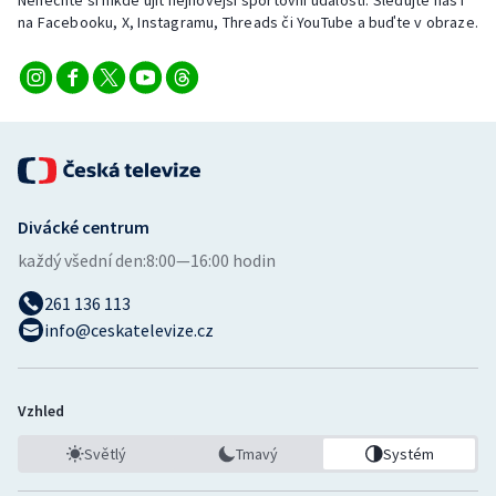
Nenechte si nikde ujít nejnovější sportovní události. Sledujte nás i
Stolní tenis
na Facebooku, X, Instagramu, Threads či YouTube a buďte v obraze.
Triatlon
Veslování
Vodní slalom
Divácké centrum
Volejbal
každý všední den:
8:00—16:00 hodin
Ostatní
261 136 113
info@ceskatelevize.cz
Vzhled
Světlý
Tmavý
Systém