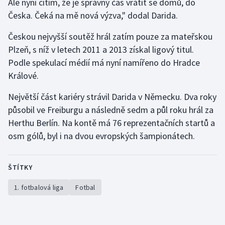
Ale nyní cítím, že je správný čas vrátit se domů, do
Česka. Čeká na mě nová výzva," dodal Darida.
Gymnastika
Českou nejvyšší soutěž hrál zatím pouze za mateřskou
Házená
Plzeň, s níž v letech 2011 a 2013 získal ligový titul.
Podle spekulací médií má nyní namířeno do Hradce
Jezdectví
Králové.
Judo
Největší část kariéry strávil Darida v Německu. Dva roky
působil ve Freiburgu a následně sedm a půl roku hrál za
Krasobruslení
Herthu Berlín. Na kontě má 76 reprezentačních startů a
osm gólů, byl i na dvou evropských šampionátech.
Lezení
Lyže a snowboard
ŠTÍTKY
1. fotbalová liga
Fotbal
Moderní pětiboj
Motorsport