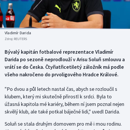
Baseball a softbal
Soutěže
Basketbal
Historické návraty
Biatlon
Aplikace ČT sport
Vladimír Darida
Zdroj:
REUTERS
Boby a skeleton
AZ kvíz
Bývalý kapitán fotbalové reprezentace Vladimír
Darida po sezoně neprodlouží v Arisu Soluň smlouvu a
Box
vrátí se do Česka. Čtyřiatřicetiletý záložník má podle
Curling
všeho nakročeno do prvoligového Hradce Králové.
Dostihy
"Po dvou a půl letech nastal čas, abych se rozloučil s
klubem, který mi skutečně přirostl k srdci. Byla to
Florbal
úžasná kapitola mé kariéry, během ní jsem poznal nejen
skvělý klub, ale také potkal báječné lidi," uvedl Darida.
Futsal
Soluň se stala druhým domovem pro mě i mou rodinu.
Golf