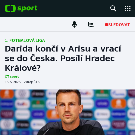
POPULÁRNÍ
SLEDOVAT
Fotbal
1. FOTBALOVÁ LIGA
Darida končí v Arisu a vrací
Hokej
se do Česka. Posílí Hradec
Králové?
Tenis
ČT sport
Atletika
15. 5. 2025
|
Zdroj:
ČTK
Cyklistika
DALŠÍ SPORTY
Americký fotbal
NEPŘEHLÉDNĚTE