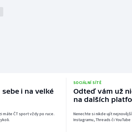
SOCIÁLNÍ SÍTĚ
 sebe i na velké
Odteď vám už nic
na dalších platf
izi máte ČT sport vždy po ruce.
Nenechte si nikde ujít nejnovější
ykoli.
Instagramu, Threads či YouTube 