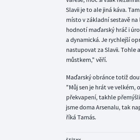
Slavii je to ale jiná káva. T
místo v základní sestavě na
hodnotí maďarský hráč i úrov
a dynamická. Je rychlejší opr
nastupovat za Slavii. Tohl
můstkem," věří.
Maďarský obránce totiž douf
"Můj sen je hrát ve velkém,
překvapení, takhle přemýšlí 
jsme doma Arsenalu, tak napří
říká Tamás.
ŠTÍTKY