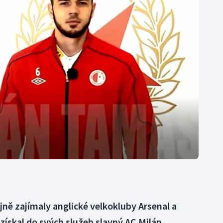
Moderní pětiboj
Triatlon
Motorsport
Veslování
Olympijské hry
Vodní slalom
Parasport
Volejbal
Plavání
Ostatní
Plážový volejbal
jně zajímaly anglické velkokluby Arsenal a
ískal do svých služeb slavný AC Milán,