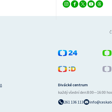
Č
Divácké centrum
ů
každý všední den:
8:00—16:00 ho
261 136 113
info@ceskate