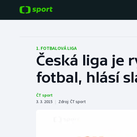
POPULÁRNÍ
DALŠÍ SPORTY
Fotbal
Americký fotbal
1. FOTBALOVÁ LIGA
Česká liga je r
Hokej
Baseball a softbal
fotbal, hlásí 
Tenis
Basketbal
Atletika
Biatlon
ČT sport
3. 3. 2015
|
Zdroj:
ČT sport
Cyklistika
Boby a skeleton
Box