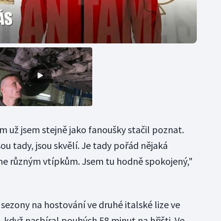
m už jsem stejně jako fanoušky stačil poznat.
sou tady, jsou skvělí. Je tady pořád nějaká
eme různým vtípkům. Jsem tu hodně spokojený,"
sezony na hostování ve druhé italské lize ve
, když nasbíral pouhých 58 minut na hřišti. Ve