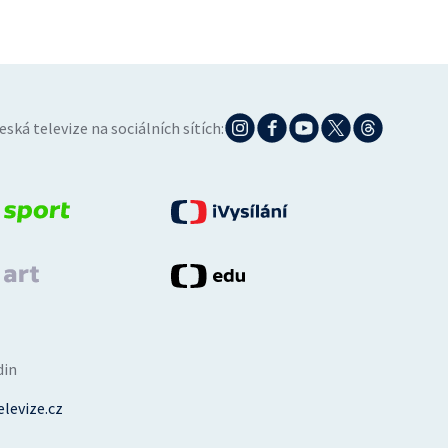
eská televize na sociálních sítích:
din
levize.cz