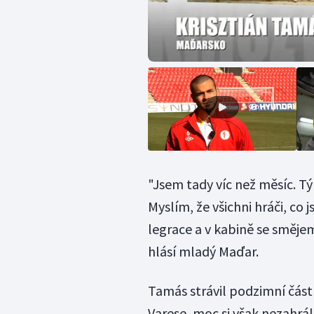
"Jsem tady víc než měsíc. Tý
Myslím, že všichni hráči, co j
legrace a v kabině se směj
hlásí mladý Maďar.
Tamás strávil podzimní část 
Varese, moc si však nezahrál