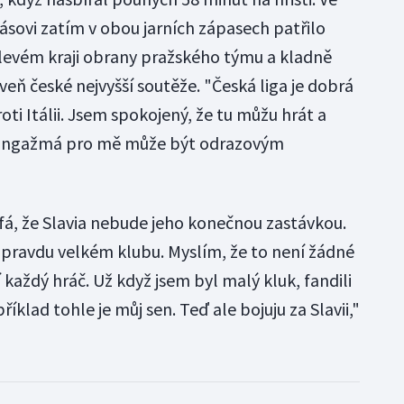
amásovi zatím v obou jarních zápasech patřilo
 levém kraji obrany pražského týmu a kladně
eň české nejvyšší soutěže. "Česká liga je dobrá
oti Itálii. Jsem spokojený, že tu můžu hrát a
e angažmá pro mě může být odrazovým
á, že Slavia nebude jeho konečnou zastávkou.
 opravdu velkém klubu. Myslím, že to není žádné
každý hráč. Už když jsem byl malý kluk, fandili
klad tohle je můj sen. Teď ale bojuju za Slavii,"