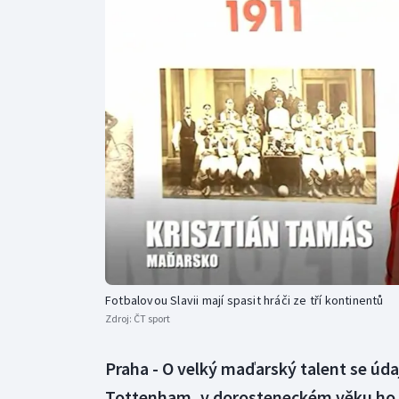
Curling
Dostihy
Florbal
Futsal
Golf
Gymnastika
Fotbalovou Slavii mají spasit hráči ze tří kontinentů
Zdroj:
ČT sport
Praha - O velký maďarský talent se úda
Tottenham, v dorosteneckém věku ho z