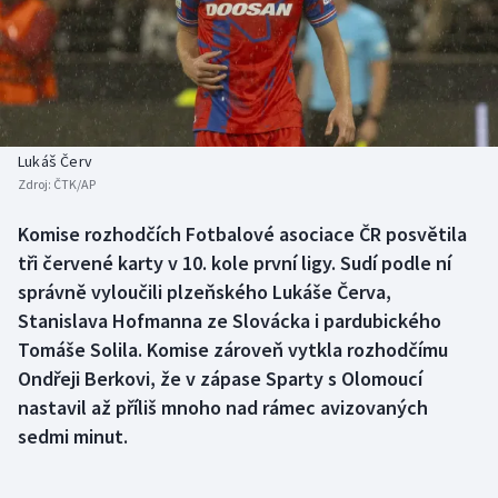
Baseball a softbal
Soutěže
Basketbal
Historické návraty
Biatlon
Aplikace ČT sport
Lukáš Červ
Boby a skeleton
AZ kvíz
Zdroj:
ČTK/AP
Box
Komise rozhodčích Fotbalové asociace ČR posvětila
tři červené karty v 10. kole první ligy. Sudí podle ní
Curling
správně vyloučili plzeňského Lukáše Červa,
Stanislava Hofmanna ze Slovácka i pardubického
Dostihy
Tomáše Solila. Komise zároveň vytkla rozhodčímu
Ondřeji Berkovi, že v zápase Sparty s Olomoucí
Florbal
nastavil až příliš mnoho nad rámec avizovaných
sedmi minut.
Futsal
Golf