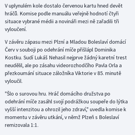
V uplynulém kole dostalo červenou kartu hned devět
hráčů. Komise podle manuálu veřejně hodnotí čtyři
Gymnastika
situace vybrané médii a novináři mezi ně zařadili tři
Házená
vyloučení.
V závěru zápasu mezi Plzní a Mladou Boleslaví domácí
Jezdectví
Červ v souboji po odehrání míče přišlápl Dominika
Kostku. Sudí Lukáš Nehasil nejprve žádný karetní trest
Judo
neudělil, ale po zásahu videorozhodčího Pavla Orla a
Krasobruslení
přezkoumání situace záložníka Viktorie v 85. minutě
vyloučil.
Lezení
"Šlo o surovou hru. Hráč domácího družstva po
Lyže a snowboard
odehrání míče zasáhl svojí podrážkou soupeře do lýtka
vyšší intenzitou a ohrozil jeho zdraví," uvedla komise k
Moderní pětiboj
momentu v závěru utkání, v němž Plzeň s Boleslaví
remizovala 1:1.
Motorsport