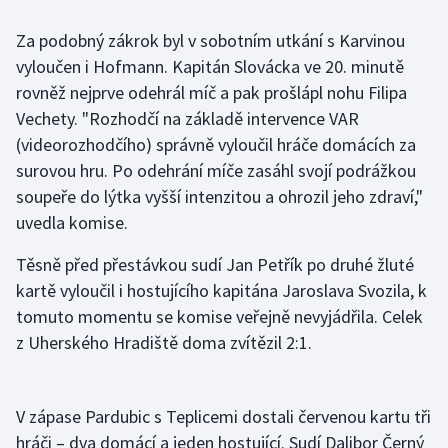
Olympijské hry
Za podobný zákrok byl v sobotním utkání s Karvinou
vyloučen i Hofmann. Kapitán Slovácka ve 20. minutě
Parasport
rovněž nejprve odehrál míč a pak prošlápl nohu Filipa
Vechety. "Rozhodčí na základě intervence VAR
Plavání
(videorozhodčího) správně vyloučil hráče domácích za
surovou hru. Po odehrání míče zasáhl svojí podrážkou
Plážový volejbal
soupeře do lýtka vyšší intenzitou a ohrozil jeho zdraví,"
uvedla komise.
Ragby
Těsně před přestávkou sudí Jan Petřík po druhé žluté
Rychlobruslení
kartě vyloučil i hostujícího kapitána Jaroslava Svozila, k
tomuto momentu se komise veřejně nevyjádřila. Celek
Rychlostní kanoistika
z Uherského Hradiště doma zvítězil 2:1.
Short track
Sportovní střelba
V zápase Pardubic s Teplicemi dostali červenou kartu tři
hráči – dva domácí a jeden hostující. Sudí Dalibor Černý