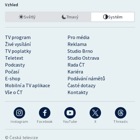
Vzhled
Světlý
Tmavý
Systém
TV program
Pro média
Živé vysílání
Reklama
TV poplatky
Studio Brno
Teletext
Studio Ostrava
Podcasty
Rada ČT
Počasí
Kariéra
E-shop
Podávání námětů
Mobilní a TV aplikace
Časté dotazy
Vše o ČT
Kontakty
Instagram
Facebook
YouTube
X
Threads
© Česká televize