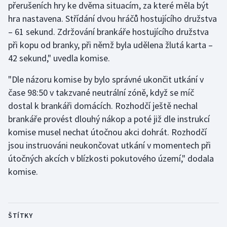
přerušeních hry ke dvěma situacím, za které měla být
hra nastavena. Střídání dvou hráčů hostujícího družstva
– 61 sekund. Zdržování brankáře hostujícího družstva
při kopu od branky, při němž byla udělena žlutá karta –
42 sekund," uvedla komise.
"Dle názoru komise by bylo správné ukončit utkání v
čase 98:50 v takzvané neutrální zóně, když se míč
dostal k brankáři domácích. Rozhodčí ještě nechal
brankáře provést dlouhý nákop a poté již dle instrukcí
komise musel nechat útočnou akci dohrát. Rozhodčí
jsou instruováni neukončovat utkání v momentech při
útočných akcích v blízkosti pokutového území," dodala
komise.
ŠTÍTKY