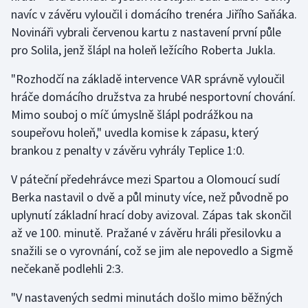
Stolní tenis
navíc v závěru vyloučil i domácího trenéra Jiřího Saňáka.
Novináři vybrali červenou kartu z nastavení první půle
Triatlon
pro Solila, jenž šlápl na holeň ležícího Roberta Jukla.
Veslování
"Rozhodčí na základě intervence VAR správně vyloučil
hráče domácího družstva za hrubé nesportovní chování.
Vodní slalom
Mimo souboj o míč úmyslně šlápl podrážkou na
soupeřovu holeň," uvedla komise k zápasu, který
Volejbal
brankou z penalty v závěru vyhrály Teplice 1:0.
Ostatní
V páteční předehrávce mezi Spartou a Olomoucí sudí
Berka nastavil o dvě a půl minuty více, než původně po
uplynutí základní hrací doby avizoval. Zápas tak skončil
až ve 100. minutě. Pražané v závěru hráli přesilovku a
snažili se o vyrovnání, což se jim ale nepovedlo a Sigmě
nečekaně podlehli 2:3.
"V nastavených sedmi minutách došlo mimo běžných