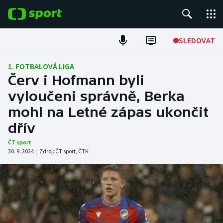
POPULÁRNÍ
SLEDOVAT
Fotbal
1. FOTBALOVÁ LIGA
Červ i Hofmann byli
Hokej
vyloučeni správně, Berka
mohl na Letné zápas ukončit
Tenis
dřív
Atletika
ČT sport
30. 9. 2024
|
Zdroj:
ČT sport
,
ČTK
Cyklistika
DALŠÍ SPORTY
Americký fotbal
NEPŘEHLÉDNĚTE