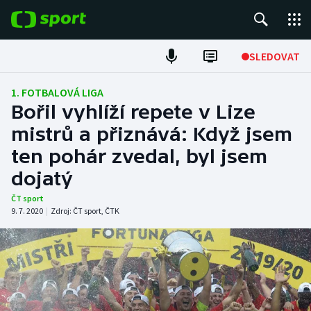
POPULÁRNÍ
SLEDOVAT
Fotbal
1. FOTBALOVÁ LIGA
Bořil vyhlíží repete v Lize
Hokej
mistrů a přiznává: Když jsem
ten pohár zvedal, byl jsem
Tenis
dojatý
Atletika
ČT sport
9. 7. 2020
|
Zdroj:
ČT sport
,
ČTK
Cyklistika
DALŠÍ SPORTY
Americký fotbal
NEPŘEHLÉDNĚTE