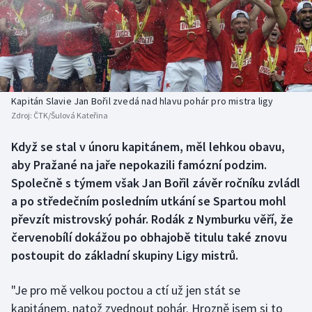
Baseball a softbal
Soutěže
Basketbal
Historické návraty
Biatlon
Aplikace ČT sport
Kapitán Slavie Jan Bořil zvedá nad hlavu pohár pro mistra ligy
Boby a skeleton
AZ kvíz
Zdroj:
ČTK/Šulová Kateřina
Box
Když se stal v únoru kapitánem, měl lehkou obavu,
aby Pražané na jaře nepokazili famózní podzim.
Curling
Společně s týmem však Jan Bořil závěr ročníku zvládl
a po středečním posledním utkání se Spartou mohl
Dostihy
převzít mistrovský pohár. Rodák z Nymburku věří, že
červenobílí dokážou po obhajobě titulu také znovu
Florbal
postoupit do základní skupiny Ligy mistrů.
Futsal
"Je pro mě velkou poctou a ctí už jen stát se
kapitánem, natož zvednout pohár. Hrozně jsem si to
Golf