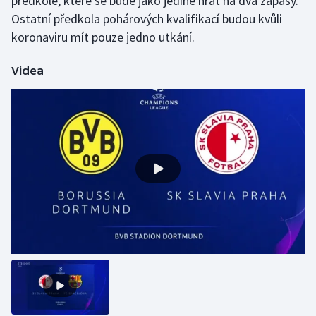
předkole, které se bude jako jediné hrát na dva zápasy.
Stolní tenis
Ostatní předkola pohárových kvalifikací budou kvůli
koronaviru mít pouze jedno utkání.
Triatlon
Videa
Veslování
Vodní slalom
Volejbal
Ostatní