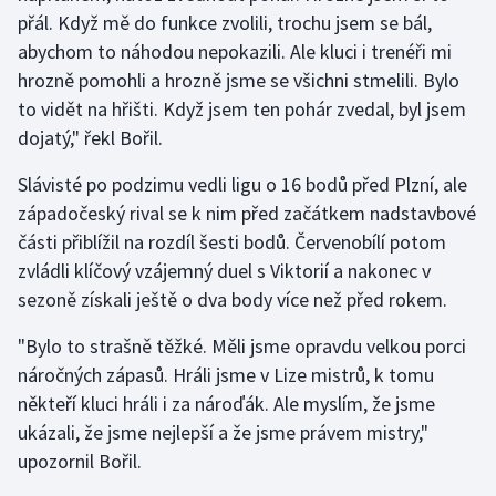
přál. Když mě do funkce zvolili, trochu jsem se bál,
abychom to náhodou nepokazili. Ale kluci i trenéři mi
Gymnastika
hrozně pomohli a hrozně jsme se všichni stmelili. Bylo
Házená
to vidět na hřišti. Když jsem ten pohár zvedal, byl jsem
dojatý," řekl Bořil.
Jezdectví
Slávisté po podzimu vedli ligu o 16 bodů před Plzní, ale
Judo
západočeský rival se k nim před začátkem nadstavbové
části přiblížil na rozdíl šesti bodů. Červenobílí potom
Krasobruslení
zvládli klíčový vzájemný duel s Viktorií a nakonec v
sezoně získali ještě o dva body více než před rokem.
Lezení
"Bylo to strašně těžké. Měli jsme opravdu velkou porci
Lyže a snowboard
náročných zápasů. Hráli jsme v Lize mistrů, k tomu
někteří kluci hráli i za nároďák. Ale myslím, že jsme
Moderní pětiboj
ukázali, že jsme nejlepší a že jsme právem mistry,"
upozornil Bořil.
Motorsport