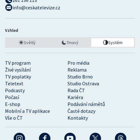
261 136 113
info@ceskatelevize.cz
Vzhled
Světlý
Tmavý
Systém
TV program
Pro média
Živé vysílání
Reklama
TV poplatky
Studio Brno
Teletext
Studio Ostrava
Podcasty
Rada ČT
Počasí
Kariéra
E-shop
Podávání námětů
Mobilní a TV aplikace
Časté dotazy
Vše o ČT
Kontakty