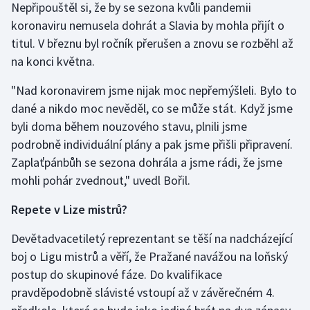
Nepřipouštěl si, že by se sezona kvůli pandemii
Olympijské hry
koronaviru nemusela dohrát a Slavia by mohla přijít o
titul. V březnu byl ročník přerušen a znovu se rozběhl až
Parasport
na konci května.
Plavání
"Nad koronavirem jsme nijak moc nepřemýšleli. Bylo to
dané a nikdo moc nevěděl, co se může stát. Když jsme
Plážový volejbal
byli doma během nouzového stavu, plnili jsme
podrobně individuální plány a pak jsme přišli připravení.
Ragby
Zaplaťpánbůh se sezona dohrála a jsme rádi, že jsme
mohli pohár zvednout," uvedl Bořil.
Rychlobruslení
Repete v Lize mistrů?
Rychlostní kanoistika
Devětadvacetiletý reprezentant se těší na nadcházející
Short track
boj o Ligu mistrů a věří, že Pražané navážou na loňský
postup do skupinové fáze. Do kvalifikace
Sportovní střelba
pravděpodobně slávisté vstoupí až v závěrečném 4.