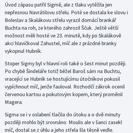
Úvod zápasu patřil Sigmě, ale z tlaku vytěžila jen
nepřesnou Navrátilovu střelu. Poté se dostala ke slovu i
Gymnastika
Boleslav a Skalákovu střelu vyrazil domácí brankář
Buchta na roh, ze kterého zahrozil Ščuk. Ještě větší
Házená
možnost měli hosté ve 23. minutě, kdy po Skalákově
Jezdectví
akci hlavičkoval Zahustel, míč ale z prázdné branky
vykopnul Hubník.
Judo
Stoper Sigmy byl v hlavní roli také o šest minut později.
Po chybě Šindeláře totiž běžel Baroš sám na Buchtu,
Krasobruslení
vracející se Hubník se hostujícímu útočníkovi pokusil
Lezení
vypíchnout míč, jenže fauloval. Rozhodčí zákrok ocenil
červenou kartou a pokutovým kopem, který proměnil
Lyže a snowboard
Magera.
Moderní pětiboj
Sigma se i v oslabení tlačila do útoku a o dvě minuty
později mohlo být srovnáno. Moulis ale v šanci zasekl
Motorsport
míč, dostal se z úhlu a jeho střela šla těsně vedle.