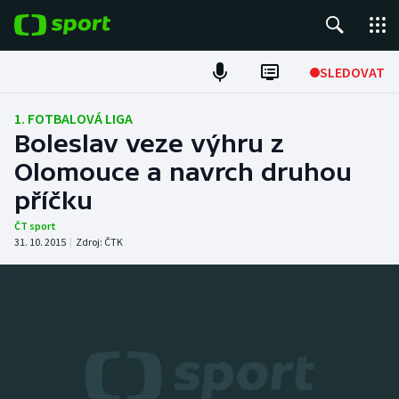
POPULÁRNÍ
SLEDOVAT
Fotbal
1. FOTBALOVÁ LIGA
Boleslav veze výhru z
Hokej
Olomouce a navrch druhou
příčku
Tenis
ČT sport
Atletika
31. 10. 2015
|
Zdroj:
ČTK
Cyklistika
DALŠÍ SPORTY
Americký fotbal
NEPŘEHLÉDNĚTE