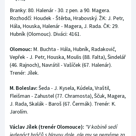
Stolní tenis
Branky: 80. Halenár - 30. z pen. a 90. Magera.
Rozhodčí: Houdek - Štěrba, Hrabovský. ŽK: J. Petr,
Triatlon
Hála, Houska, Halenár - Magera, J. Rada. ČK: 29.
Hubník (Olomouc). Diváci: 4161.
Veslování
Vodní slalom
Olomouc:
M. Buchta - Hála, Hubník, Radakovič,
Vepřek - J. Petr, Houska, Moulis (88. Falta), Šindelář
Volejbal
(46. Rajnoch), Navrátil - Vašíček (67. Halenár).
Trenér: Jílek.
Ostatní
M. Boleslav:
Šeda - J. Kysela, Kúdela, Vraštil,
Fleišman - Zahustel (77. Chramosta), Ščuk, Magera,
J. Rada, Skalák - Baroš (67. Čermák). Trenér: K.
Jarolím.
Václav Jílek (trenér Olomouce):
"V kabině sedí
jedenáct hráčů s hlavou dole, ale my se nemáme za