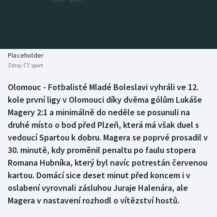
Baseball a softbal
Soutěže
Basketbal
Historické návraty
Biatlon
Aplikace ČT sport
Placeholder
Zdroj:
ČT sport
Boby a skeleton
AZ kvíz
Olomouc - Fotbalisté Mladé Boleslavi vyhráli ve 12.
kole první ligy v Olomouci díky dvěma gólům Lukáše
Box
Magery 2:1 a minimálně do neděle se posunuli na
Curling
druhé místo o bod před Plzeň, která má však duel s
vedoucí Spartou k dobru. Magera se poprvé prosadil v
Dostihy
30. minutě, kdy proměnil penaltu po faulu stopera
Romana Hubníka, který byl navíc potrestán červenou
Florbal
kartou. Domácí sice deset minut před koncem i v
oslabení vyrovnali zásluhou Juraje Halenára, ale
Futsal
Magera v nastavení rozhodl o vítězství hostů.
Golf