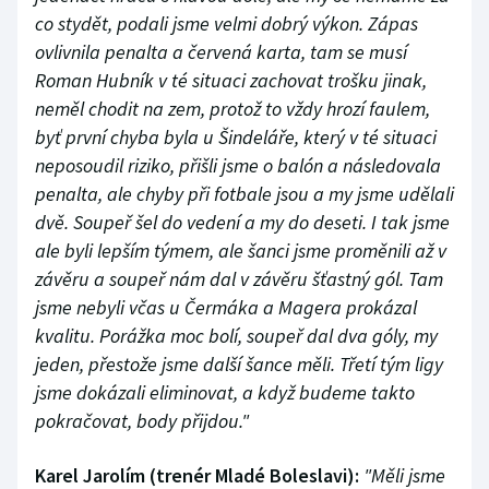
co stydět, podali jsme velmi dobrý výkon. Zápas
ovlivnila penalta a červená karta, tam se musí
Roman Hubník v té situaci zachovat trošku jinak,
neměl chodit na zem, protož to vždy hrozí faulem,
byť první chyba byla u Šindeláře, který v té situaci
neposoudil riziko, přišli jsme o balón a následovala
penalta, ale chyby při fotbale jsou a my jsme udělali
dvě. Soupeř šel do vedení a my do deseti. I tak jsme
ale byli lepším týmem, ale šanci jsme proměnili až v
závěru a soupeř nám dal v závěru šťastný gól. Tam
jsme nebyli včas u Čermáka a Magera prokázal
kvalitu. Porážka moc bolí, soupeř dal dva góly, my
jeden, přestože jsme další šance měli. Třetí tým ligy
jsme dokázali eliminovat, a když budeme takto
pokračovat, body přijdou."
Karel Jarolím (trenér Mladé Boleslavi):
"Měli jsme