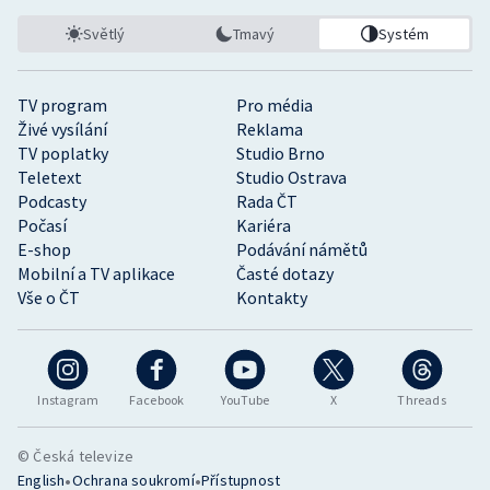
Světlý
Tmavý
Systém
TV program
Pro média
Živé vysílání
Reklama
TV poplatky
Studio Brno
Teletext
Studio Ostrava
Podcasty
Rada ČT
Počasí
Kariéra
E-shop
Podávání námětů
Mobilní a TV aplikace
Časté dotazy
Vše o ČT
Kontakty
Instagram
Facebook
YouTube
X
Threads
© Česká televize
•
•
English
Ochrana soukromí
Přístupnost