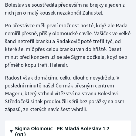
Boleslav se soustředila především na brejky a jeden z
Olympijské hry
nich jen o malý kousek nezakončil Zahustel.
Parasport
Po přestávce měli první možnost hosté, když ale Rada
nemířil přesně, přišly olomoucké chvíle. Vašíček ve velké
Plavání
šanci netrefil branku a Radakovič poté trefil tyč, od
které šel míč přes celou branku ven do hřiště. Deset
Plážový volejbal
minut před koncem už se ale Sigma dočkala, když se z
přímého kopu trefil Halenár.
Ragby
Radost však domácímu celku dlouho nevydržela. V
Rychlobruslení
poslední minutě našel Čermák přesným centrem
Mageru, který strhnul vítězství na stranu Boleslavi.
Rychlostní kanoistika
Středočeši si tak prodloužili sérii bez porážky na osm
zápasů, ze kterých navíc šest vyhráli.
Short track
Sportovní střelba
Sigma Olomouc - FK Mladá Boleslav 1:2
(0:1)