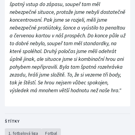
špatný vstup do zápasu, soupeř tam měl
nebezpečné situace, protože jsme nebyli dostatečně
koncentrovaní. Pak jsme se rozjeli, měli jsme
nebezpečné protiútoky, šance a vyústilo to penaltou
a červenou kartou v náš prospěch. Do konce půle už
to dobré nebylo, soupeř tam měl standardky, na
které spoléhal. Druhý poločas jsme měli odehrát
úplně jinak, ale situace jsme si kombinační hrou ani
pohybem nepřipravili. Byla tam špatná rozehrávka
zezadu, hráli jsme složitě. To, že si vezeme tři body,
tak je štěstí. Se hrou nejsem vůbec spokojen,
výsledek má mnohem větší hodnotu než naše hra."
ŠTÍTKY
1. fotbalová liga
Fotbal