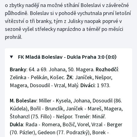
o zbytky nadějí na možné stíhání Boleslavi v závěrečné
půlhodině. Boleslav si v pohodě vychutnala první letošní
vítězství o tři branky, tým z Julisky naopak poprvé v
sezoně vyšel střelecky naprázdno a téměř po měsíci
prohrál.
FK Mladá Boleslav - Dukla Praha 3:0 (0:0)
Branky
: 64. a 69. Johana, 50. Magera.
Rozhodčí
:
Zelinka - Pelikán, Košec.
ŽK
: Janíček, Nešpor,
Magera, Dosoudil - Vrzal, Malý.
Diváci
: 1 973.
M. Boleslav
: Miller - Kysela, Johana, Dosoudil (86.
Kúdela), Bořil - Brunclík, Janíček - Mareš, Magera,
Štohanzl (75. Fillo) - Nešpor. Trenér: Minář.
Dukla
: Rada - Romera, Božič, Vorel, Vrzal - Berger
(70. Pázler), Gedeon (77. Podrazký), Borek -