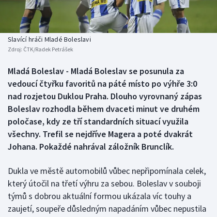
Baseball a softbal
Soutěže
Basketbal
Historické návraty
Slavící hráči Mladé Boleslavi
Zdroj:
ČTK/Radek Petrášek
Biatlon
Aplikace ČT sport
Mladá Boleslav - Mladá Boleslav se posunula za
Boby a skeleton
AZ kvíz
vedoucí čtyřku favoritů na páté místo po výhře 3:0
nad rozjetou Duklou Praha. Dlouho vyrovnaný zápas
Box
Boleslav rozhodla během dvaceti minut ve druhém
poločase, kdy ze tří standardních situací využila
Curling
všechny. Trefil se nejdříve Magera a poté dvakrát
Johana. Pokaždé nahrával záložník Brunclík.
Dostihy
Florbal
Dukla ve městě automobilů vůbec nepřipomínala celek,
který útočil na třetí výhru za sebou. Boleslav v souboji
Futsal
týmů s dobrou aktuální formou ukázala víc touhy a
zaujetí, soupeře důsledným napadáním vůbec nepustila
Golf