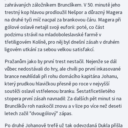
Stolní tenis
zahrávaných záložníkem Brunclíkem. V 50. minutě jeho
trestný kop hlavou prodloužil Nešpor a důrazný Magera
Triatlon
na druhé tyči míč nacpal za brankovou čáru. Magera při
gólové oslavě netajil svoji euforii: poté, co část
Veslování
podzimu strávil na mladoboleslavské farmě v
třetiligovém Kolíně, pro něj byl dnešní zásah v druhém
Vodní slalom
ligovém utkání za sebou velkou satisfakcí.
Volejbal
Pražanům jako by první trest nestačil. Nejenže se dál
vůbec nedostávali do hry, ale chvíli po první inkasované
Ostatní
brance neuhlídali při rohu domácího kapitána Johanu,
který prudkou hlavičkou přesně po roce v nejvyšší
soutěži oslavil vstřelenou branku. Šestatřicetiletého
stopera první zásah navnadil: Za dalších pět minut si na
Brunclíkův roh naskočil znovu a v lize po více než deseti
letech zažil "dvougólový" zápas.
Po druhé Johanově trefě už tak odevzdaná Dukla přišla