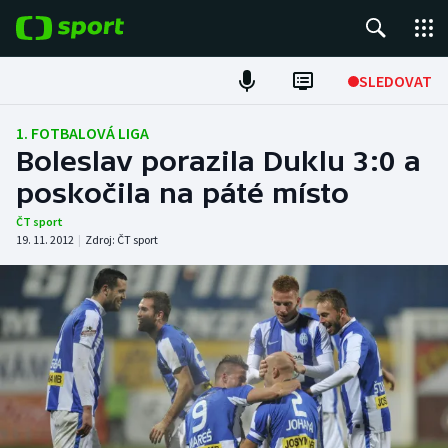
POPULÁRNÍ
SLEDOVAT
Fotbal
1. FOTBALOVÁ LIGA
Boleslav porazila Duklu 3:0 a
Hokej
poskočila na páté místo
Tenis
ČT sport
19. 11. 2012
|
Zdroj:
ČT sport
Atletika
Cyklistika
DALŠÍ SPORTY
Americký fotbal
NEPŘEHLÉDNĚTE