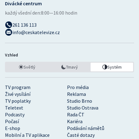
Divácké centrum
každý všední den:
8:00—16:00 hodin
261 136 113
info@ceskatelevize.cz
Vzhled
Světlý
Tmavý
Systém
TV program
Pro média
Živé vysílání
Reklama
TV poplatky
Studio Brno
Teletext
Studio Ostrava
Podcasty
Rada ČT
Počasí
Kariéra
E-shop
Podávání námětů
Mobilní a TV aplikace
Časté dotazy