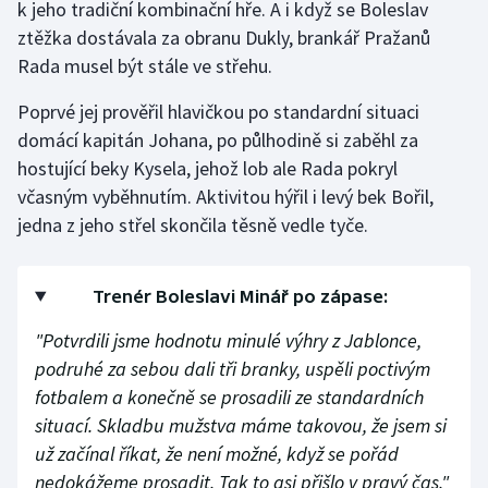
k jeho tradiční kombinační hře. A i když se Boleslav
ztěžka dostávala za obranu Dukly, brankář Pražanů
Gymnastika
Rada musel být stále ve střehu.
Házená
Poprvé jej prověřil hlavičkou po standardní situaci
domácí kapitán Johana, po půlhodině si zaběhl za
Jezdectví
hostující beky Kysela, jehož lob ale Rada pokryl
včasným vyběhnutím. Aktivitou hýřil i levý bek Bořil,
Judo
jedna z jeho střel skončila těsně vedle tyče.
Krasobruslení
Trenér Boleslavi Minář po zápase:
Lezení
"Potvrdili jsme hodnotu minulé výhry z Jablonce,
Lyže a snowboard
podruhé za sebou dali tři branky, uspěli poctivým
fotbalem a konečně se prosadili ze standardních
Moderní pětiboj
situací. Skladbu mužstva máme takovou, že jsem si
už začínal říkat, že není možné, když se pořád
Motorsport
nedokážeme prosadit. Tak to asi přišlo v pravý čas."