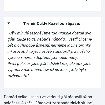
Olympijské hry
Parasport
Trenér Dukly Kozel po zápase:
Plavání
"Už v minulé sezoně jsme tady takhle dostali dva
góly, takže to asi nebude náhoda... Jestli chceme
Plážový volejbal
být dlouhodobě úspěšní, nesmíme laciné branky
inkasovat. A to jsou právě standardky. Z našeho
Ragby
výkonu směrem dopředu jsem zklamaný.
První poločas jsme ještě drželi krok, ale pak jsme
Rychlobruslení
vypadli z role a zvedli se až na konci, kdy bylo
Rychlostní kanoistika
rozhodnuto."
Short track
Domácí velkou snahu ve vedoucí gól přetavili až po
Sportovní střelba
poločase. A začali úřadovat ze standardních situací,