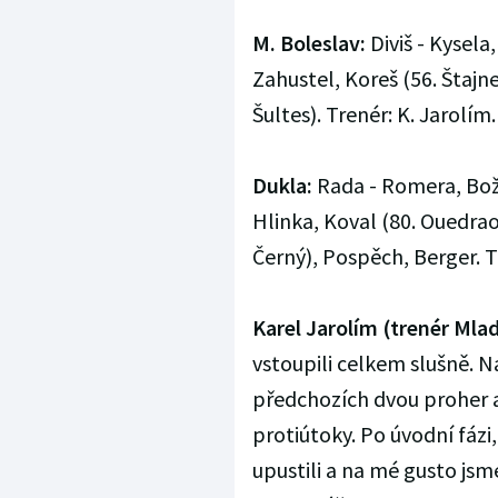
M. Boleslav:
Diviš - Kysela
Zahustel, Koreš (56. Štajn
Šultes). Trenér: K. Jarolím.
Dukla:
Rada - Romera, Boži
Hlinka, Koval (80. Ouedra
Černý), Pospěch, Berger. T
Karel Jarolím (trenér Mlad
vstoupili celkem slušně. Na
předchozích dvou proher a 
protiútoky. Po úvodní fázi
upustili a na mé gusto jsme