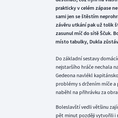
prakticky v celém zápase ne
sami jen se štěstím neprohr
závěru utkání pak už tolik 
zasunul míč do sítě Ščuk. Bo
místo tabulky, Dukla zůstáv
Do základní sestavy domácíc
nejstaršího hráče nechala na
Gedeona navlékl kapitánsko
problémy s držením míče a p
naběhl na přihrávku za obran
Boleslavští vedli většinu zaj
pět minut později vytvořili i