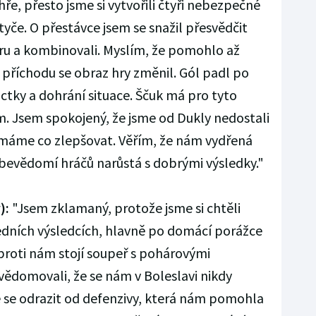
hře, přesto jsme si vytvořili čtyři nebezpečné
yče. O přestávce jsem se snažil přesvědčit
hru a kombinovali. Myslím, že pomohlo až
ž příchodu se obraz hry změnil. Gól padl po
ctky a dohrání situace. Ščuk má pro tyto
em. Jsem spokojený, že jsme od Dukly nedostali
máme co zlepšovat. Věřím, že nám vydřená
bevědomí hráčů narůstá s dobrými výsledky."
):
"Jsem zklamaný, protože jsme si chtěli
edních výsledcích, hlavně po domácí porážce
e proti nám stojí soupeř s pohárovými
vědomovali, že se nám v Boleslavi nikdy
e se odrazit od defenzivy, která nám pomohla