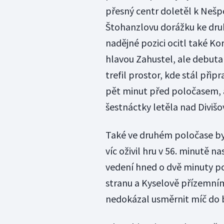
přesný centr doletěl k Nešpo
Štohanzlovu dorážku ke druhé
nadějné pozici ocitl také K
hlavou Zahustel, ale debuta
trefil prostor, kde stál při
pět minut před poločasem, 
šestnáctky letěla nad Divišo
Také ve druhém poločase byli
víc oživil hru v 56. minutě 
vedení hned o dvě minuty po
stranu a Kyselově přízemním
nedokázal usměrnit míč do 