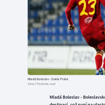
Curling
Dostihy
Florbal
Futsal
Golf
Gymnastika
Mladá Boleslav - Dukla Praha
Zdroj:
ČTK/Mašek Josef
Mladá Boleslav - Boleslavsk
destinací, což nyní na vlastn