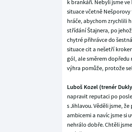
k brankáři. Nebyli jsme ve 
situace včetně Nešporovy t
hráče, abychom zrychlili 
střídání Štajnera, po jeho
chytré přihrávce do šestná
situace cit a nešetří krok
gól, ale směrem dopředu 
výhra pomůže, protože se
Luboš Kozel (trenér Dukly
napravit reputaci po posl
s Jihlavou. Věděli jsme, ž
ambicemi a navíc jsme si u
nehrálo dobře. Chtěli jsm