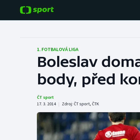
POPULÁRNÍ
DALŠÍ SPORTY
Fotbal
Americký fotbal
1. FOTBALOVÁ LIGA
Boleslav doma
Hokej
Baseball a softbal
body, před k
Tenis
Basketbal
Atletika
Biatlon
ČT sport
17. 3. 2014
|
Zdroj:
ČT sport
,
ČTK
Cyklistika
Boby a skeleton
Box