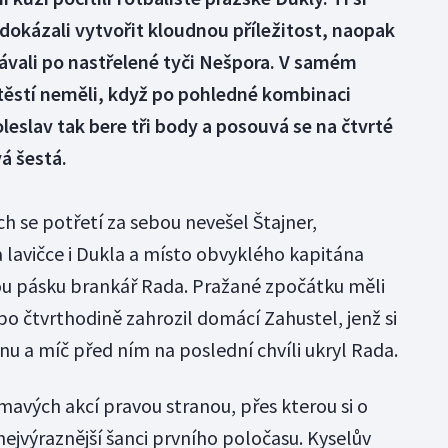
dokázali vytvořit kloudnou příležitost, naopak
ávali po nastřelené tyči Nešpora. V samém
štěstí neměli, když po pohledné kombinaci
leslav tak bere tři body a posouvá se na čtvrté
á šestá.
h se potřetí za sebou nevešel Štajner,
 lavičce i Dukla a místo obvyklého kapitána
u pásku brankář Rada. Pražané zpočátku měli
o čtvrthodině zahrozil domácí Zahustel, jenž si
u a míč před ním na poslední chvíli ukryl Rada.
ímavých akcí pravou stranou, přes kterou si o
 nejvýraznější šanci prvního poločasu. Kyselův