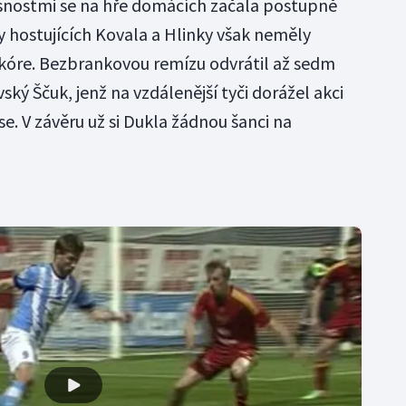
nostmi se na hře domácích začala postupně
y hostujících Kovala a Hlinky však neměly
skóre. Bezbrankovou remízu odvrátil až sedm
ý Ščuk, jenž na vzdálenější tyči dorážel akci
se. V závěru už si Dukla žádnou šanci na