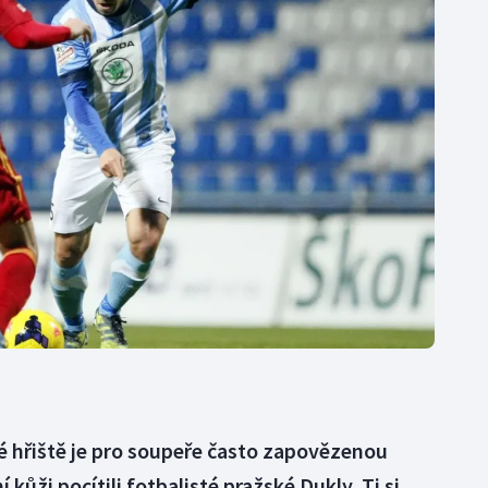
Moderní pětiboj
Triatlon
Motorsport
Veslování
Olympijské hry
Vodní slalom
Parasport
Volejbal
Plavání
Ostatní
Plážový volejbal
é hřiště je pro soupeře často zapovězenou
í kůži pocítili fotbalisté pražské Dukly. Ti si