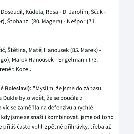
, Dosoudil, Kúdela, Rosa - D. Jarolím, Ščuk -
er), Štohanzl (80. Magera) - Nešpor (71.
č, Štětina, Matěj Hanousek (85. Marek) -
ogo), Marek Hanousek - Engelmann (73.
renér: Kozel.
é Boleslavi):
"Myslím, že jsme do zápasu
 Dukle bylo vidět, že se poučila z
víc se zaměřila na defenzivu a rychlé
, kdy jsme se snažili kombinovat, jsme od toho
 příliš často volili zpětné přihrávky, třeba až