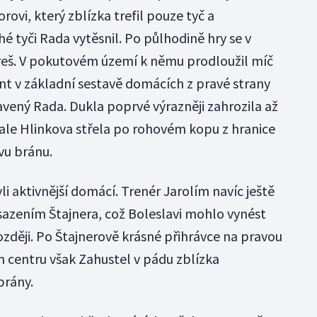
rovi, který zblízka trefil pouze tyč a
 tyči Rada vytěsnil. Po půlhodině hry se v
oreš. V pokutovém území k němu prodloužil míč
nt v základní sestavě domácích z pravé strany
pravený Rada. Dukla poprvé výrazněji zahrozila až
ale Hlinkova střela po rohovém kopu z hranice
vu bránu.
 aktivnější domácí. Trenér Jarolím navíc ještě
nasazením Štajnera, což Boleslavi mohlo vynést
zději. Po Štajnerově krásné přihrávce na pravou
 centru však Zahustel v pádu zblízka
brány.