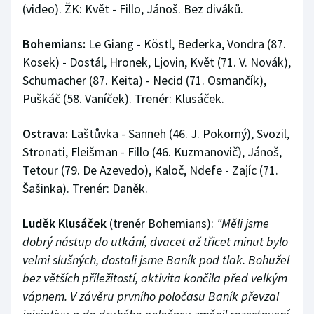
(video). ŽK: Květ - Fillo, Jánoš. Bez diváků.
Bohemians:
Le Giang - Köstl, Bederka, Vondra (87.
Kosek) - Dostál, Hronek, Ljovin, Květ (71. V. Novák),
Schumacher (87. Keita) - Necid (71. Osmančík),
Puškáč (58. Vaníček). Trenér: Klusáček.
Ostrava:
Laštůvka - Sanneh (46. J. Pokorný), Svozil,
Stronati, Fleišman - Fillo (46. Kuzmanovič), Jánoš,
Tetour (79. De Azevedo), Kaloč, Ndefe - Zajíc (71.
Šašinka). Trenér: Daněk.
Luděk Klusáček
(trenér Bohemians):
"Měli jsme
dobrý nástup do utkání, dvacet až třicet minut bylo
velmi slušných, dostali jsme Baník pod tlak. Bohužel
bez větších příležitostí, aktivita končila před velkým
vápnem. V závěru prvního poločasu Baník převzal