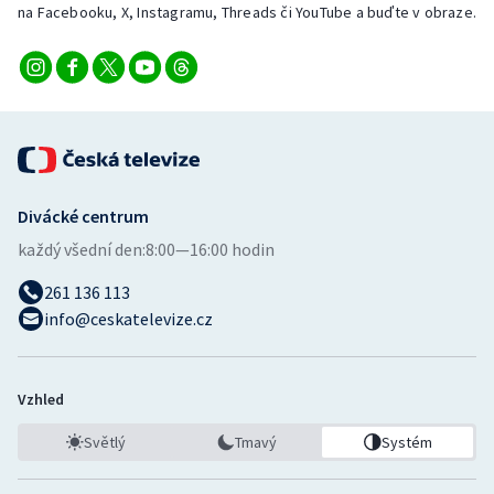
na Facebooku, X, Instagramu, Threads či YouTube a buďte v obraze.
Divácké centrum
každý všední den:
8:00—16:00 hodin
261 136 113
info@ceskatelevize.cz
Vzhled
Světlý
Tmavý
Systém