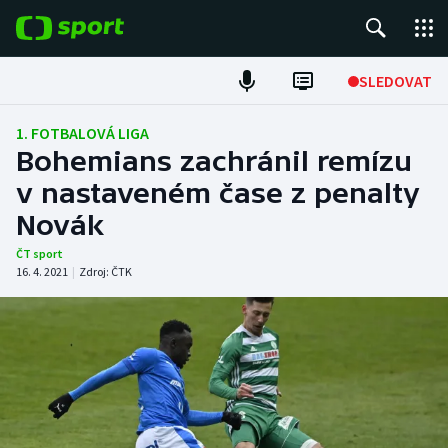
POPULÁRNÍ
SLEDOVAT
Fotbal
1. FOTBALOVÁ LIGA
Bohemians zachránil remízu
Hokej
v nastaveném čase z penalty
Novák
Tenis
ČT sport
Atletika
16. 4. 2021
|
Zdroj:
ČTK
Cyklistika
DALŠÍ SPORTY
Americký fotbal
NEPŘEHLÉDNĚTE