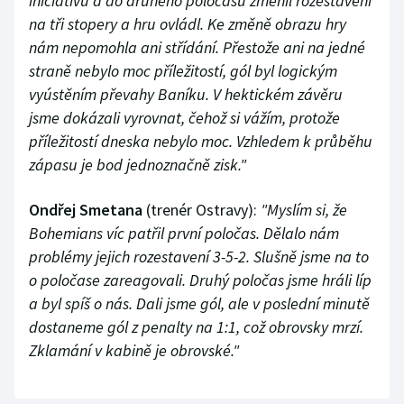
iniciativu a do druhého poločasu změnil rozestavení
na tři stopery a hru ovládl. Ke změně obrazu hry
nám nepomohla ani střídání. Přestože ani na jedné
straně nebylo moc příležitostí, gól byl logickým
vyústěním převahy Baníku. V hektickém závěru
jsme dokázali vyrovnat, čehož si vážím, protože
příležitostí dneska nebylo moc. Vzhledem k průběhu
zápasu je bod jednoznačně zisk."
Ondřej Smetana
(trenér Ostravy):
"Myslím si, že
Bohemians víc patřil první poločas. Dělalo nám
problémy jejich rozestavení 3-5-2. Slušně jsme na to
o poločase zareagovali. Druhý poločas jsme hráli líp
a byl spíš o nás. Dali jsme gól, ale v poslední minutě
dostaneme gól z penalty na 1:1, což obrovsky mrzí.
Zklamání v kabině je obrovské."