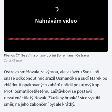
Olympijské hry
Nahrávám video
Parasport
Plavání
Plážový volejbal
Ragby
Přenos ČT: Sestřih a ohlasy utkání Bohemians - Ostrava
Zdroj:
ČT sport
Rychlobruslení
Ostrava směřovala za výhrou, ale v závěru Svozil při
snaze odkopnout míč srazil Osmančíka a sudí Marek po
Rychlostní kanoistika
zhlédnutí opakovaných záběrů nařídil pokutový kop.
Proti osmatřicetiletému Laštůvkovi se postavil
Short track
devatenáctiletý Novák. Zkušený brankář sice vystihl
Sportovní střelba
směr, na jeho zakončení byl ale krátký.