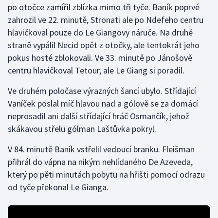
po otočce zamířil zblízka mimo tři tyče. Baník poprvé
zahrozil ve 22. minutě, Stronati ale po Ndefeho centru
Gymnastika
hlavičkoval pouze do Le Giangovy náruče. Na druhé
straně vypálil Necid opět z otočky, ale tentokrát jeho
Házená
pokus hosté zblokovali. Ve 33. minutě po Jánošově
Jezdectví
centru hlavičkoval Tetour, ale Le Giang si poradil.
Ve druhém poločase výrazných šancí ubylo. Střídající
Judo
Vaníček poslal míč hlavou nad a gólově se za domácí
neprosadil ani další střídající hráč Osmančík, jehož
Krasobruslení
skákavou střelu gólman Laštůvka pokryl.
Lezení
V 84. minutě Baník vstřelil vedoucí branku. Fleišman
přihrál do vápna na nikým nehlídaného De Azeveda,
Lyže a snowboard
který po pěti minutách pobytu na hřišti pomocí odrazu
Moderní pětiboj
od tyče překonal Le Gianga.
Motorsport