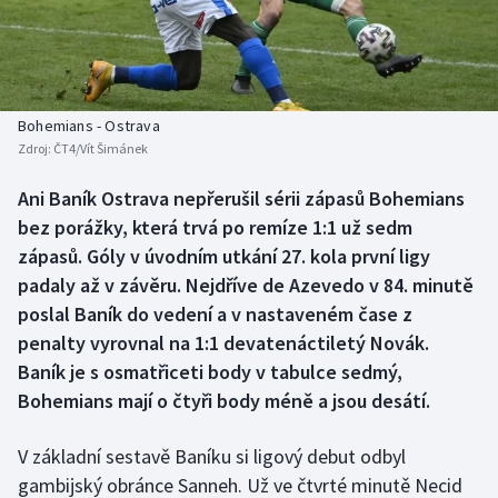
Baseball a softbal
Soutěže
Basketbal
Historické návraty
Biatlon
Aplikace ČT sport
Bohemians - Ostrava
Zdroj:
ČT4/Vít Šimánek
Boby a skeleton
AZ kvíz
Ani Baník Ostrava nepřerušil sérii zápasů Bohemians
bez porážky, která trvá po remíze 1:1 už sedm
Box
zápasů. Góly v úvodním utkání 27. kola první ligy
Curling
padaly až v závěru. Nejdříve de Azevedo v 84. minutě
poslal Baník do vedení a v nastaveném čase z
Dostihy
penalty vyrovnal na 1:1 devatenáctiletý Novák.
Baník je s osmatřiceti body v tabulce sedmý,
Florbal
Bohemians mají o čtyři body méně a jsou desátí.
Futsal
V základní sestavě Baníku si ligový debut odbyl
gambijský obránce Sanneh. Už ve čtvrté minutě Necid
Golf