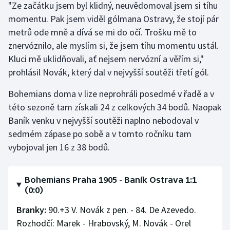
"Ze začátku jsem byl klidný, neuvědomoval jsem si tíhu
Stolní tenis
momentu. Pak jsem viděl gólmana Ostravy, že stojí pár
metrů ode mně a dívá se mi do očí. Trošku mě to
Triatlon
znervóznilo, ale myslím si, že jsem tíhu momentu ustál.
Veslování
Kluci mě uklidňovali, ať nejsem nervózní a věřím si,"
prohlásil Novák, který dal v nejvyšší soutěži třetí gól.
Vodní slalom
Bohemians doma v lize neprohráli posedmé v řadě a v
Volejbal
této sezoně tam získali 24 z celkových 34 bodů. Naopak
Baník venku v nejvyšší soutěži naplno nebodoval v
Ostatní
sedmém zápase po sobě a v tomto ročníku tam
vybojoval jen 16 z 38 bodů.
Bohemians Praha 1905 - Baník Ostrava 1:1
(0:0)
Branky:
90.+3 V. Novák z pen. - 84. De Azevedo.
Rozhodčí: Marek - Hrabovský, M. Novák - Orel