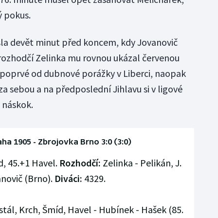
ý pokus.
sla devět minut před koncem, kdy Jovanovič
 rozhodčí Zelinka mu rovnou ukázal červenou
 poprvé od dubnové porážky v Liberci, naopak
a sebou a na předposlední Jihlavu si v ligové
 náskok.
a 1905 - Zbrojovka Brno 3:0 (3:0)
d, 45.+1 Havel.
Rozhodčí:
Zelinka - Pelikán, J.
novič (Brno).
Diváci:
4329.
tál, Krch, Šmíd, Havel - Hubínek - Hašek (85.