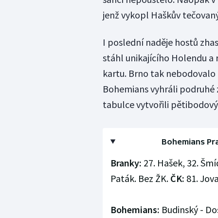
jenž vykopl Haškův tečovan
I poslední naděje hostů zha
stáhl unikajícího Holendu a
kartu. Brno tak nebodovalo
Bohemians vyhráli podruhé z
tabulce vytvořili pětibodový
Bohemians Prah
Branky:
27. Hašek, 32. Šmí
Paták. Bez ŽK.
ČK:
81. Jova
Bohemians:
Budinský - Dos