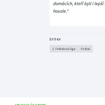
domácích, kteří byli i lepš
housle."
ŠTÍTKY
1. fotbalová liga
Fotbal