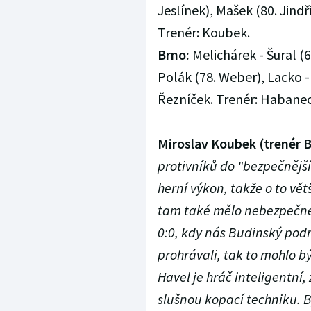
Jeslínek), Mašek (80. Jindři
Trenér: Koubek.
Brno:
Melichárek - Šural (6
Polák (78. Weber), Lacko -
Řezníček. Trenér: Habane
Miroslav Koubek (trenér 
protivníků do "bezpečnějšíc
herní výkon, takže o to vět
tam také mělo nebezpečné 
0:0, kdy nás Budinský pod
prohrávali, tak to mohlo být
Havel je hráč inteligentní, 
slušnou kopací techniku. 