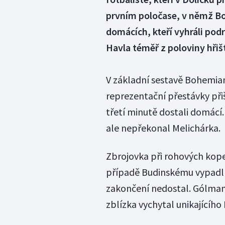
prvním poločase, v němž Bo
domácích, kteří vyhráli pod
Havla téměř z poloviny hřiš
V základní sestavě Bohemian
reprezentační přestávky přiš
třetí minutě dostali domácí
ale nepřekonal Melichárka.
Zbrojovka při rohových kope
případě Budinskému vypadl m
zakončení nedostal. Gólman 
zblízka vychytal unikajícího