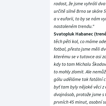
radost, že jsme vyhráli dv
určitě silné Brno se skóre 
a v euforii, to by se nám 
nastoleném trendu."
Svatopluk Habanec (trené
těch pěti kol, co máme od
fotbal, přesto jsme měli dv
kterému se v tutovce asi 
kdy to tam Michalu Škodovi
to mohly zlomit. Ale nemůže
gólu uděláme tak fatální c
byť tam byly nějaké věci z 
dvojnásob, protože jsme s 
prvních 45 minut, osobní 