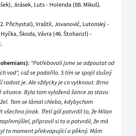
šek), Jirásek, Luts - Holenda (88. Mikuš).
2. Přichystal), Vraštil, Jovanovič, Lutonský -
 Hyčka, Škoda, Vávra (46. Štohanzl) -
c.
Bohemians):
"Potřebovali jsme se odpoutat od
h vod", což se podařilo. S tím se spojil slušný
ší radost je. Ale vždycky je co vytknout. Brno
situace. Byla tam vyložená šance za stavu
ržel. Tam se lámal chleba, kdybychom
 všechno jinak. Třetí gól potvrdil to, že Milan
zapřemýšlel, připravil si to a potvrdil, že má
Byl to moment překvapující a pěkný. Mám