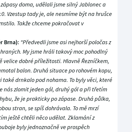
a zápasy doma, udělali jsme silný Jablonec a
5:0. Vzestup tady je, ale nesmíme být na hrušce
vymstilo. Takže chceme pokračovat v
r Brna):
"Předvedli jsme asi nejhorší poločas z
ehraných. My jsme hráli takový moc pohodlný
ě velice dobré příležitosti. Hlavně Řezníčkem,
zamotal balon. Druhá situace po rohovém kopu,
 také drnkalo pod nohama. To byly věci, které
 nás zlomit jeden gól, druhý gól a při třetím
hybu, že je prakticky po zápase. Druhá půlka,
obou stran, se spíš dohrávala. To mě mrzí
tím ještě chtěli něco udělat. Zklamání z
souboje byly jednoznačně ve prospěch