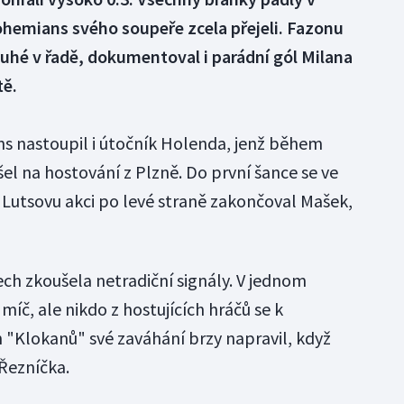
hemians svého soupeře zcela přejeli. Fazonu
ruhé v řadě, dokumentoval i parádní gól Milana
tě.
s nastoupil i útočník Holenda, jenž během
el na hostování z Plzně. Do první šance se ve
. Lutsovu akci po levé straně zakončoval Mašek,
ch zkoušela netradiční signály. V jednom
íč, ale nikdo z hostujících hráčů se k
"Klokanů" své zaváhání brzy napravil, když
 Řezníčka.