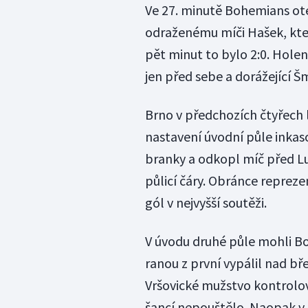
Ve 27. minutě Bohemians otev
odraženému míči Hašek, kter
pět minut to bylo 2:0. Holen
jen před sebe a dorážející Š
Brno v předchozích čtyřech l
nastavení úvodní půle inkas
branky a odkopl míč před Lu
půlicí čáry. Obránce reprez
gól v nejvyšší soutěži.
V úvodu druhé půle mohli Bo
ranou z první vypálil nad bř
Vršovické mužstvo kontrolo
šancí nepouštělo. Naopak v 