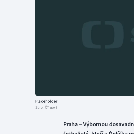
Curling
Dostihy
Florbal
Futsal
Golf
Gymnastika
Placeholder
Zdroj:
ČT sport
Praha – Výbornou dosavadní
fotbalisté, kteří v Ďolíčku 