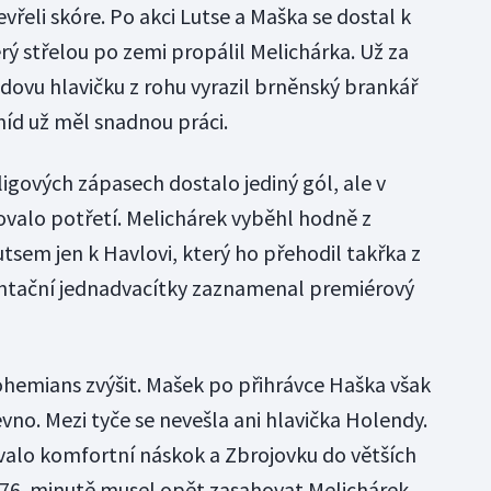
řeli skóre. Po akci Lutse a Maška se dostal k
ý střelou po zemi propálil Melichárka. Už za
dovu hlavičku z rohu vyrazil brněnský brankář
míd už měl snadnou práci.
igových zápasech dostalo jediný gól, ale v
ovalo potřetí. Melichárek vyběhl hodně z
tsem jen k Havlovi, který ho přehodil takřka z
entační jednadvacítky zaznamenal premiérový
hemians zvýšit. Mašek po přihrávce Haška však
evno. Mezi tyče se nevešla ani hlavička Holendy.
valo komfortní náskok a Zbrojovku do větších
76. minutě musel opět zasahovat Melichárek,