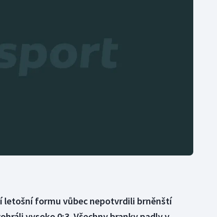
Moderní pětiboj
Triatlon
Motorsport
Veslování
Olympijské hry
Vodní slalom
Parasport
Volejbal
Plavání
Ostatní
Plážový volejbal
 letošní formu vůbec nepotvrdili brněnští
prohráli vysoko 0:3. Všechny branky padly v