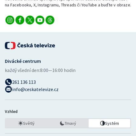
na Facebooku, X, Instagramu, Threads či YouTube a buďte v obraze.
Divácké centrum
každý všední den:
8:00—16:00 hodin
261 136 113
info@ceskatelevize.cz
Vzhled
Světlý
Tmavý
Systém