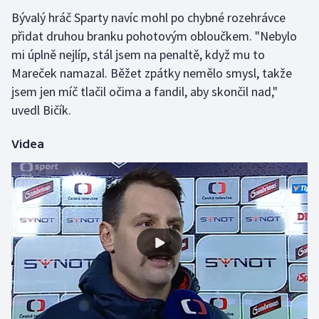
Bývalý hráč Sparty navíc mohl po chybné rozehrávce
Gymnastika
přidat druhou branku pohotovým obloučkem. "Nebylo
mi úplně nejlíp, stál jsem na penaltě, když mu to
Házená
Mareček namazal. Běžet zpátky nemělo smysl, takže
jsem jen míč tlačil očima a fandil, aby skončil nad,"
Jezdectví
uvedl Bičík.
Judo
Videa
Krasobruslení
Lezení
Lyže a snowboard
Moderní pětiboj
Motorsport