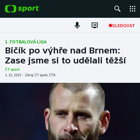
POPULÁRNÍ
SLEDOVAT
Fotbal
1. FOTBALOVÁ LIGA
Bičík po výhře nad Brnem:
Hokej
Zase jsme si to udělali těžší
Tenis
ČT sport
1. 12. 2015
|
Zdroj:
ČT sport
,
ČTK
Atletika
Cyklistika
DALŠÍ SPORTY
Americký fotbal
NEPŘEHLÉDNĚTE