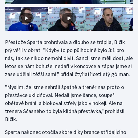
Olympijské hry
Parasport
Plavání
Přestože Sparta prohrávala a dlouho se trápila, Bičík
prý věřil v obrat. "Kdyby to po půlhodině bylo 3:1 pro
Plážový volejbal
nás, tak se nikdo nemohl divit. Šancí jsme měli dost, ale
letos se nám bohužel nedaří v koncovce a zápas jsme si
Ragby
zase udělali těžší sami," přidal čtyřiatřicetiletý gólman.
Rychlobruslení
"Myslím, že jsme nehráli špatně a trenér nás proto o
přestávce uklidňoval. Nedali jsme šance, soupeř
Rychlostní kanoistika
obětavě bránil a blokoval střely jako v hokeji. Ale na
trenéra Ščasného to byla klidná přestávka," prohlásil
Short track
Bičík.
Sportovní střelba
Sparta nakonec otočila skóre díky brance střídajícího