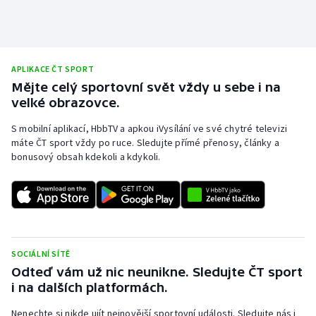
APLIKACE ČT SPORT
Mějte celý sportovní svět vždy u sebe i na
velké obrazovce.
S mobilní aplikací, HbbTV a apkou iVysílání ve své chytré televizi
máte ČT sport vždy po ruce. Sledujte přímé přenosy, články a
bonusový obsah kdekoli a kdykoli.
SOCIÁLNÍ SÍTĚ
Odteď vám už nic neunikne. Sledujte ČT sport
i na dalších platformách.
Nenechte si nikde ujít nejnovější sportovní události. Sledujte nás i