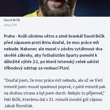
Baseball a softbal
Soutěže
Basketbal
Historické návraty
David Bičík
Zdroj:
ČTK
Biatlon
Aplikace ČT sport
Praha - Kvůli silnému větru a zimě brankář David Bičík
Boby a skeleton
AZ kvíz
před zápasem proti Brnu doufal, že moc práce mít
nebude. Nakonec ale musel v závěru vytáhnout dva
Box
skvělé zákroky, aby fotbalistům Sparty pomohl k
důležité výhře 2:1, po které letenský celek udržel
Curling
tříbodový odstup za vedoucí Plzní.
Dostihy
"Doufal jsem, že moc práce mít nebudu, ale už ve třetí
Florbal
minutě jsem musel spadnout poprvé, v páté minutě pak
na druhou stranu a byl jsem durch. Nebylo to příjemné,"
Futsal
řekl Bičík, kterému dal v 32. minutě úvodní gól zápasu
Jakub Řezníček.
Golf