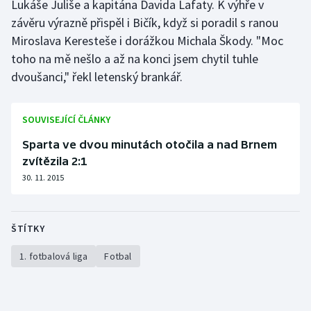
Lukáše Juliše a kapitána Davida Lafaty. K výhře v
Stolní tenis
závěru výrazně přispěl i Bičík, když si poradil s ranou
Miroslava Keresteše i dorážkou Michala Škody. "Moc
Triatlon
toho na mě nešlo a až na konci jsem chytil tuhle
dvoušanci," řekl letenský brankář.
Veslování
Vodní slalom
SOUVISEJÍCÍ ČLÁNKY
Volejbal
Sparta ve dvou minutách otočila a nad Brnem
zvítězila 2:1
Ostatní
30. 11. 2015
ŠTÍTKY
1. fotbalová liga
Fotbal