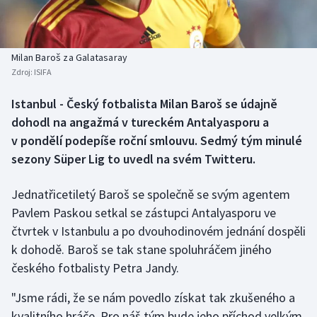
Baseball a softbal
Soutěže
Basketbal
Historické návraty
Milan Baroš za Galatasaray
Zdroj:
ISIFA
Biatlon
Aplikace ČT sport
Istanbul - Český fotbalista Milan Baroš se údajně
Boby a skeleton
AZ kvíz
dohodl na angažmá v tureckém Antalyasporu a
v pondělí podepíše roční smlouvu. Sedmý tým minulé
Box
sezony Süper Lig to uvedl na svém Twitteru.
Curling
Jednatřicetiletý Baroš se společně se svým agentem
Pavlem Paskou setkal se zástupci Antalyasporu ve
Dostihy
čtvrtek v Istanbulu a po dvouhodinovém jednání dospěli
Florbal
k dohodě. Baroš se tak stane spoluhráčem jiného
českého fotbalisty Petra Jandy.
Futsal
"Jsme rádi, že se nám povedlo získat tak zkušeného a
kvalitního hráče. Pro náš tým bude jeho příchod velkým
Golf