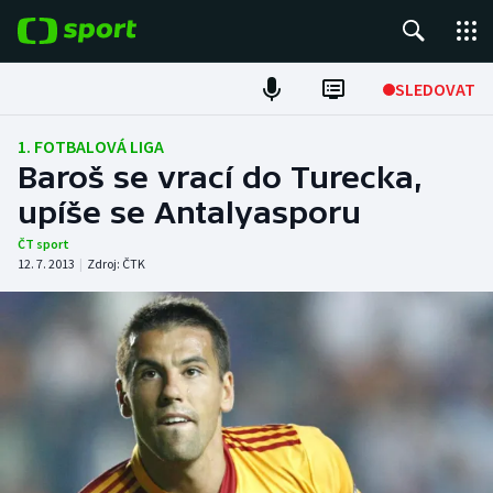
POPULÁRNÍ
SLEDOVAT
Fotbal
1. FOTBALOVÁ LIGA
Baroš se vrací do Turecka,
Hokej
upíše se Antalyasporu
Tenis
ČT sport
12. 7. 2013
|
Zdroj:
ČTK
Atletika
Cyklistika
DALŠÍ SPORTY
Americký fotbal
NEPŘEHLÉDNĚTE