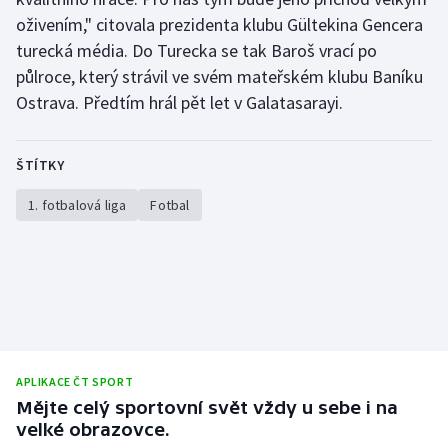
oživením," citovala prezidenta klubu Gültekina Gencera
Gymnastika
turecká média. Do Turecka se tak Baroš vrací po
půlroce, který strávil ve svém mateřském klubu Baníku
Házená
Ostrava. Předtím hrál pět let v Galatasarayi.
Jezdectví
ŠTÍTKY
Judo
1. fotbalová liga
Fotbal
Krasobruslení
Lezení
Lyže a snowboard
Moderní pětiboj
APLIKACE ČT SPORT
Mějte celý sportovní svět vždy u sebe i na
velké obrazovce.
Motorsport