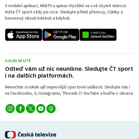
S mobilní aplikací, HbbTV a apkou iVysílání ve své chytré televizi
Olympijské hry
máte ČT sport vždy po ruce. Sledujte přímé přenosy, články a
bonusový obsah kdekoli a kdykoli.
Parasport
Plavání
Plážový volejbal
SOCIÁLNÍ SÍTĚ
Odteď vám už nic neunikne. Sledujte ČT sport
Ragby
i na dalších platformách.
Rychlobruslení
Nenechte si nikde ujít nejnovější sportovní události. Sledujte nás i
na Facebooku, X, Instagramu, Threads či YouTube a buďte v obraze.
Rychlostní kanoistika
Short track
Sportovní střelba