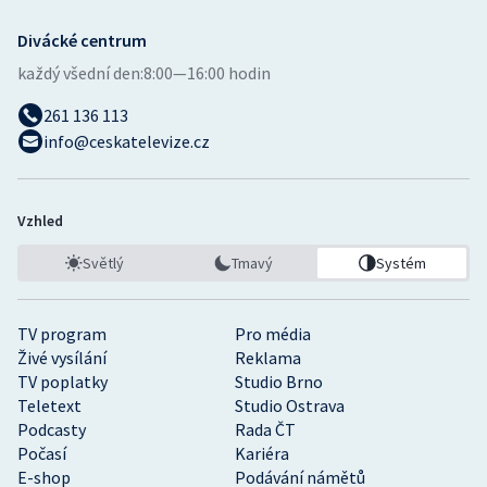
Stolní tenis
Divácké centrum
Triatlon
každý všední den:
8:00—16:00 hodin
261 136 113
Veslování
info@ceskatelevize.cz
Vodní slalom
Vzhled
Volejbal
Světlý
Tmavý
Systém
Ostatní
TV program
Pro média
Živé vysílání
Reklama
TV poplatky
Studio Brno
Teletext
Studio Ostrava
Podcasty
Rada ČT
Počasí
Kariéra
E-shop
Podávání námětů