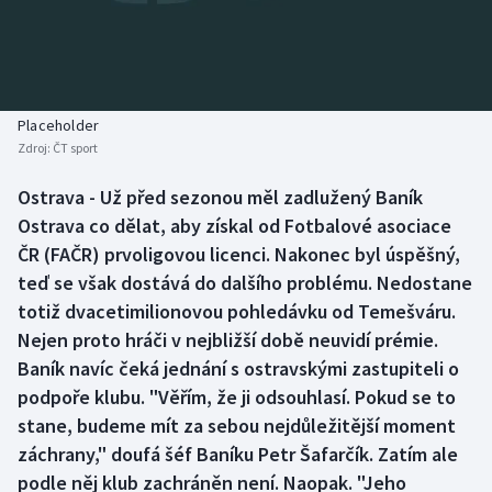
Baseball a softbal
Soutěže
Basketbal
Historické návraty
Biatlon
Aplikace ČT sport
Placeholder
Zdroj:
ČT sport
Boby a skeleton
AZ kvíz
Ostrava - Už před sezonou měl zadlužený Baník
Ostrava co dělat, aby získal od Fotbalové asociace
Box
ČR (FAČR) prvoligovou licenci. Nakonec byl úspěšný,
Curling
teď se však dostává do dalšího problému. Nedostane
totiž dvacetimilionovou pohledávku od Temešváru.
Dostihy
Nejen proto hráči v nejbližší době neuvidí prémie.
Baník navíc čeká jednání s ostravskými zastupiteli o
Florbal
podpoře klubu. "Věřím, že ji odsouhlasí. Pokud se to
stane, budeme mít za sebou nejdůležitější moment
Futsal
záchrany," doufá šéf Baníku Petr Šafarčík. Zatím ale
podle něj klub zachráněn není. Naopak. "Jeho
Golf