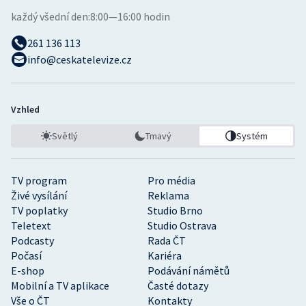
každý všední den:
8:00—16:00 hodin
261 136 113
info@ceskatelevize.cz
Vzhled
Světlý
Tmavý
Systém
TV program
Pro média
Živé vysílání
Reklama
TV poplatky
Studio Brno
Teletext
Studio Ostrava
Podcasty
Rada ČT
Počasí
Kariéra
E-shop
Podávání námětů
Mobilní a TV aplikace
Časté dotazy
Vše o ČT
Kontakty