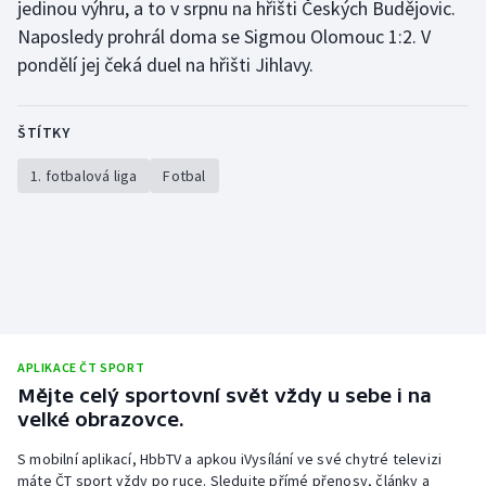
jedinou výhru, a to v srpnu na hřišti Českých Budějovic.
Stolní tenis
Naposledy prohrál doma se Sigmou Olomouc 1:2. V
pondělí jej čeká duel na hřišti Jihlavy.
Triatlon
Veslování
ŠTÍTKY
Vodní slalom
1. fotbalová liga
Fotbal
Volejbal
Ostatní
APLIKACE ČT SPORT
Mějte celý sportovní svět vždy u sebe i na
velké obrazovce.
S mobilní aplikací, HbbTV a apkou iVysílání ve své chytré televizi
máte ČT sport vždy po ruce. Sledujte přímé přenosy, články a