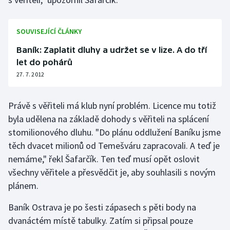
Olympijské hry
SOUVISEJÍCÍ ČLÁNKY
Parasport
Baník: Zaplatit dluhy a udržet se v lize. A do tří
let do pohárů
Plavání
27. 7. 2012
Plážový volejbal
Právě s věřiteli má klub nyní problém. Licence mu totiž
Ragby
byla udělena na základě dohody s věřiteli na splácení
stomilionového dluhu. "Do plánu oddlužení Baníku jsme
Rychlobruslení
těch dvacet milionů od Temešváru zapracovali. A teď je
nemáme," řekl Šafarčík. Ten teď musí opět oslovit
Rychlostní kanoistika
všechny věřitele a přesvědčit je, aby souhlasili s novým
plánem.
Short track
Baník Ostrava je po šesti zápasech s pěti body na
Sportovní střelba
dvanáctém místě tabulky. Zatím si připsal pouze