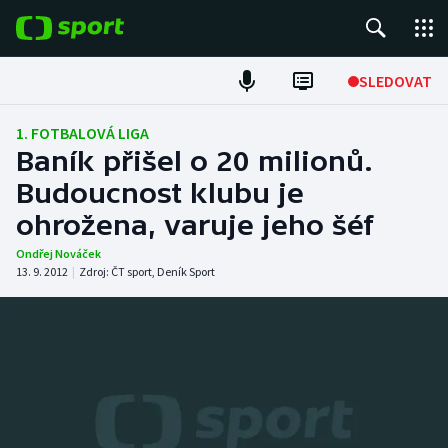
POPULÁRNÍ
SLEDOVAT
Fotbal
1. FOTBALOVÁ LIGA
Baník přišel o 20 milionů.
Hokej
Budoucnost klubu je
ohrožena, varuje jeho šéf
Tenis
Ondřej Nováček
Atletika
13. 9. 2012
|
Zdroj:
ČT sport
,
Deník Sport
Cyklistika
DALŠÍ SPORTY
Americký fotbal
NEPŘEHLÉDNĚTE