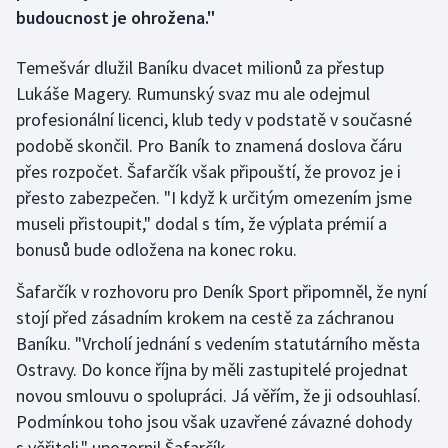
budoucnost je ohrožena."
Gymnastika
Temešvár dlužil Baníku dvacet milionů za přestup
Lukáše Magery. Rumunský svaz mu ale odejmul
Házená
profesionální licenci, klub tedy v podstatě v současné
Jezdectví
podobě skončil. Pro Baník to znamená doslova čáru
přes rozpočet. Šafarčík však připouští, že provoz je i
Judo
přesto zabezpečen. "I když k určitým omezením jsme
museli přistoupit," dodal s tím, že výplata prémií a
Krasobruslení
bonusů bude odložena na konec roku.
Lezení
Šafarčík v rozhovoru pro Deník Sport připomněl, že nyní
stojí před zásadním krokem na cestě za záchranou
Lyže a snowboard
Baníku. "Vrcholí jednání s vedením statutárního města
Ostravy. Do konce října by měli zastupitelé projednat
Moderní pětiboj
novou smlouvu o spolupráci. Já věřím, že ji odsouhlasí.
Podmínkou toho jsou však uzavřené závazné dohody
Motorsport
s věřiteli," upozornil Šafarčík.