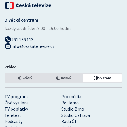
Divácké centrum
každý všední den:
8:00—16:00 hodin
261 136 113
info@ceskatelevize.cz
Vzhled
Světlý
Tmavý
Systém
TV program
Pro média
Živé vysílání
Reklama
TV poplatky
Studio Brno
Teletext
Studio Ostrava
Podcasty
Rada ČT