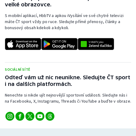
velké obrazovce.
Stolní tenis
S mobilní aplikací, HbbTV a apkou iVysílání ve své chytré televizi
Triatlon
máte ČT sport vždy po ruce. Sledujte přímé přenosy, články a
bonusový obsah kdekoli a kdykoli.
Veslování
Vodní slalom
Volejbal
SOCIÁLNÍ SÍTĚ
Odteď vám už nic neunikne. Sledujte ČT sport
Ostatní
i na dalších platformách.
Nenechte si nikde ujít nejnovější sportovní události. Sledujte nás i
na Facebooku, X, Instagramu, Threads či YouTube a buďte v obraze.