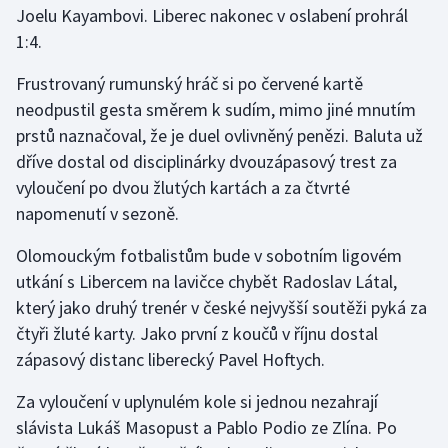
Joelu Kayambovi. Liberec nakonec v oslabení prohrál
1:4.
Gymnastika
Frustrovaný rumunský hráč si po červené kartě
Házená
neodpustil gesta směrem k sudím, mimo jiné mnutím
prstů naznačoval, že je duel ovlivněný penězi. Baluta už
Jezdectví
dříve dostal od disciplinárky dvouzápasový trest za
vyloučení po dvou žlutých kartách a za čtvrté
Judo
napomenutí v sezoně.
Krasobruslení
Olomouckým fotbalistům bude v sobotním ligovém
utkání s Libercem na lavičce chybět Radoslav Látal,
Lezení
který jako druhý trenér v české nejvyšší soutěži pyká za
čtyři žluté karty. Jako první z koučů v říjnu dostal
Lyže a snowboard
zápasový distanc liberecký Pavel Hoftych.
Moderní pětiboj
Za vyloučení v uplynulém kole si jednou nezahrají
slávista Lukáš Masopust a Pablo Podio ze Zlína. Po
Motorsport