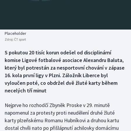
Baseball a softbal
Soutěže
Basketbal
Historické návraty
Biatlon
Aplikace ČT sport
Placeholder
Zdroj:
ČT sport
Boby a skeleton
AZ kvíz
S pokutou 20 tisíc korun odešel od disciplinární
komise Ligové fotbalové asociace Alexandru Baluta,
Box
který byl potrestán za nesportovní chování v zápase
Curling
16. kola první ligy v Plzni. Záložník Liberce byl
vyloučen poté, co obdržel dvě žluté karty během
Dostihy
necelých tří minut
Florbal
Nejprve ho rozhodčí Zbyněk Proske v 29. minutě
napomenul za protesty proti neudělení druhé žluté
Futsal
karty plzeňskému Romanu Hubníkovi a druhou kartu
dostal chvíli nato po přišlápnutí achilovky domácímu
Golf