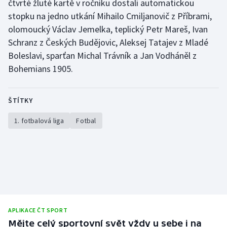
čtvrté žluté kartě v ročníku dostali automatickou
stopku na jedno utkání Mihailo Cmiljanovič z Příbrami,
Olympijské hry
olomoucký Václav Jemelka, teplický Petr Mareš, Ivan
Parasport
Schranz z Českých Budějovic, Aleksej Tatajev z Mladé
Boleslavi, sparťan Michal Trávník a Jan Vodháněl z
Plavání
Bohemians 1905.
Plážový volejbal
ŠTÍTKY
Ragby
1. fotbalová liga
Fotbal
Rychlobruslení
Rychlostní kanoistika
Short track
Sportovní střelba
APLIKACE ČT SPORT
Mějte celý sportovní svět vždy u sebe i na