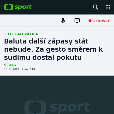
POPULÁRNÍ
SLEDOVAT
Fotbal
1. FOTBALOVÁ LIGA
Baluta další zápasy stát
Hokej
nebude. Za gesto směrem k
sudímu dostal pokutu
Tenis
ČT sport
Atletika
28. 11. 2019
|
Zdroj:
ČTK
Cyklistika
DALŠÍ SPORTY
Americký fotbal
NEPŘEHLÉDNĚTE