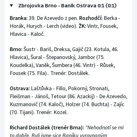
Stolní tenis
Zbrojovka Brno - Baník Ostrava 0:1 (0:1)
Branka:
39. De Azevedo z pen.
Rozhodčí:
Berka -
Triatlon
Horák, Hurych - Lerch (video).
ŽK:
Vintr, Fousek,
Hlavica - Kaloč.
Veslování
Vodní slalom
Brno:
Šustr - Bariš, Dreksa, Gajič (23. Kotula, 46.
Hlavica), Šural - Štepanovský, Jambor (75.
Volejbal
Koudelka), Vaněk, Šumbera (46. Vintr) - Růsek,
Fousek (75. Fila).. Trenér: Dostálek.
Ostatní
Ostrava:
Laštůvka - Fillo, Pokorný, Stronati,
Fleišman - Jánoš, Tetour (86. Azackij) - De Azevedo,
Kuzmanovič (74. Kaloč), Holzer (74. Buchta) - Zajíc
(70. Tijani). Trenér: Kozel.
Richard Dostálek (trenér Brna):
"Nehodnotí se mi
to dobře. Byli jsme sice Baníku vyrovnaným