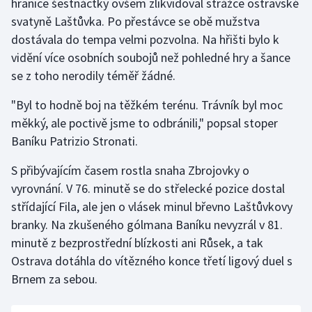
hranice šestnáctky ovšem zlikvidoval strážce ostravské
svatyně Laštůvka. Po přestávce se obě mužstva
Olympijské hry
dostávala do tempa velmi pozvolna. Na hřišti bylo k
Parasport
vidění více osobních soubojů než pohledné hry a šance
se z toho nerodily téměř žádné.
Plavání
"Byl to hodně boj na těžkém terénu. Trávník byl moc
Plážový volejbal
měkký, ale poctivě jsme to odbránili," popsal stoper
Baníku Patrizio Stronati.
Ragby
S přibývajícím časem rostla snaha Zbrojovky o
vyrovnání. V 76. minutě se do střelecké pozice dostal
Rychlobruslení
střídající Fila, ale jen o vlásek minul břevno Laštůvkovy
Rychlostní kanoistika
branky. Na zkušeného gólmana Baníku nevyzrál v 81.
minutě z bezprostřední blízkosti ani Růsek, a tak
Short track
Ostrava dotáhla do vítězného konce třetí ligový duel s
Brnem za sebou.
Sportovní střelba