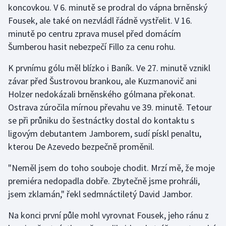
koncovkou. V 6. minutě se prodral do vápna brněnský
Fousek, ale také on nezvládl řádně vystřelit. V 16.
Gymnastika
minutě po centru zprava musel před domácím
Šumberou hasit nebezpečí Fillo za cenu rohu.
Házená
K prvnímu gólu měl blízko i Baník. Ve 27. minutě vznikl
Jezdectví
závar před Šustrovou brankou, ale Kuzmanovič ani
Holzer nedokázali brněnského gólmana překonat.
Judo
Ostrava zúročila mírnou převahu ve 39. minutě. Tetour
se při průniku do šestnáctky dostal do kontaktu s
Krasobruslení
ligovým debutantem Jamborem, sudí pískl penaltu,
Lezení
kterou De Azevedo bezpečně proměnil.
"Neměl jsem do toho souboje chodit. Mrzí mě, že moje
Lyže a snowboard
premiéra nedopadla dobře. Zbytečně jsme prohráli,
Moderní pětiboj
jsem zklamán," řekl sedmnáctiletý David Jambor.
Na konci první půle mohl vyrovnat Fousek, jeho ránu z
Motorsport