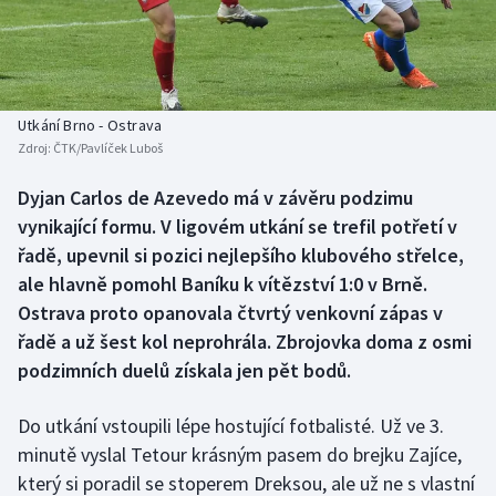
Baseball a softbal
Soutěže
Basketbal
Historické návraty
Biatlon
Aplikace ČT sport
Utkání Brno - Ostrava
Zdroj:
ČTK/Pavlíček Luboš
Boby a skeleton
AZ kvíz
Dyjan Carlos de Azevedo má v závěru podzimu
vynikající formu. V ligovém utkání se trefil potřetí v
Box
řadě, upevnil si pozici nejlepšího klubového střelce,
Curling
ale hlavně pomohl Baníku k vítězství 1:0 v Brně.
Ostrava proto opanovala čtvrtý venkovní zápas v
Dostihy
řadě a už šest kol neprohrála. Zbrojovka doma z osmi
podzimních duelů získala jen pět bodů.
Florbal
Do utkání vstoupili lépe hostující fotbalisté. Už ve 3.
Futsal
minutě vyslal Tetour krásným pasem do brejku Zajíce,
který si poradil se stoperem Dreksou, ale už ne s vlastní
Golf