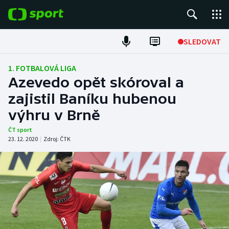
POPULÁRNÍ
SLEDOVAT
Fotbal
1. FOTBALOVÁ LIGA
Azevedo opět skóroval a
Hokej
zajistil Baníku hubenou
výhru v Brně
Tenis
ČT sport
Atletika
23. 12. 2020
|
Zdroj:
ČTK
Cyklistika
DALŠÍ SPORTY
Americký fotbal
NEPŘEHLÉDNĚTE