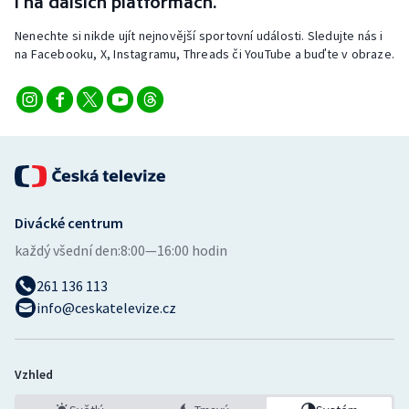
i na dalších platformách.
Nenechte si nikde ujít nejnovější sportovní události. Sledujte nás i
na Facebooku, X, Instagramu, Threads či YouTube a buďte v obraze.
Divácké centrum
každý všední den:
8:00—16:00 hodin
261 136 113
info@ceskatelevize.cz
Vzhled