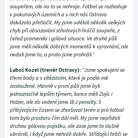
soupeřem, ale na to se nehraje. Fotbal se rozhoduje
v pokutových územích a v nich nás Ostrava
dokázala přetlačit. My jsme udělali několik velkých
chyb při obsazování středových hráčů soupeře, z
čehož pramenila i gólová situace. Ve druhé půli
jsme měli několik dobrých momentů k vyrovnání, ale
nedali jsme to, a proto jsme prohráli."
Luboš Kozel (trenér Ostravy):
"Jsme spokojeni se
třemi body a s vítězstvím, které je podle mě
zasloužené. Hlavně v první půli jsme byli
jednoznačně lepším týmem, šance měli Zajíc i
Holzer, ale do vedení jsme šli z penalty. S
přibývajícím časem se zhoršoval terén a pro fotbal
tam bylo prostoru čím dál míň. My jsme nepřidali
druhou gólovou pojistku, ale zase jsme to slušně
ubránili, i když jsme nehráli dobře. Střídající hráči se