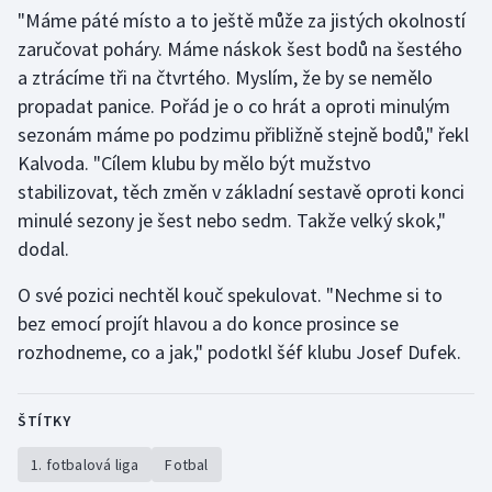
"Máme páté místo a to ještě může za jistých okolností
zaručovat poháry. Máme náskok šest bodů na šestého
a ztrácíme tři na čtvrtého. Myslím, že by se nemělo
propadat panice. Pořád je o co hrát a oproti minulým
sezonám máme po podzimu přibližně stejně bodů," řekl
Kalvoda. "Cílem klubu by mělo být mužstvo
stabilizovat, těch změn v základní sestavě oproti konci
minulé sezony je šest nebo sedm. Takže velký skok,"
dodal.
O své pozici nechtěl kouč spekulovat. "Nechme si to
bez emocí projít hlavou a do konce prosince se
rozhodneme, co a jak," podotkl šéf klubu Josef Dufek.
ŠTÍTKY
1. fotbalová liga
Fotbal