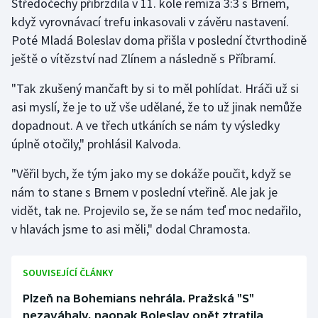
Středočechy přibrzdila v 11. kole remíza 3:3 s Brnem,
když vyrovnávací trefu inkasovali v závěru nastavení.
Olympijské hry
Poté Mladá Boleslav doma přišla v poslední čtvrthodině
Parasport
ještě o vítězství nad Zlínem a následně s Příbramí.
"Tak zkušený mančaft by si to měl pohlídat. Hráči už si
Plavání
asi myslí, že je to už vše udělané, že to už jinak nemůže
Plážový volejbal
dopadnout. A ve třech utkáních se nám ty výsledky
úplně otočily," prohlásil Kalvoda.
Ragby
"Věřil bych, že tým jako my se dokáže poučit, když se
nám to stane s Brnem v poslední vteřině. Ale jak je
Rychlobruslení
vidět, tak ne. Projevilo se, že se nám teď moc nedařilo,
Rychlostní kanoistika
v hlavách jsme to asi měli," dodal Chramosta.
Short track
SOUVISEJÍCÍ ČLÁNKY
Sportovní střelba
Plzeň na Bohemians nehrála. Pražská "S"
nezaváhaly, naopak Boleslav opět ztratila