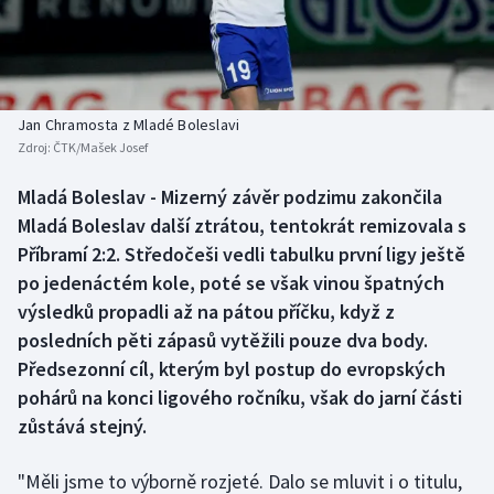
Baseball a softbal
Soutěže
Basketbal
Historické návraty
Biatlon
Aplikace ČT sport
Jan Chramosta z Mladé Boleslavi
Zdroj:
ČTK/Mašek Josef
Boby a skeleton
AZ kvíz
Mladá Boleslav - Mizerný závěr podzimu zakončila
Mladá Boleslav další ztrátou, tentokrát remizovala s
Box
Příbramí 2:2. Středočeši vedli tabulku první ligy ještě
Curling
po jedenáctém kole, poté se však vinou špatných
výsledků propadli až na pátou příčku, když z
Dostihy
posledních pěti zápasů vytěžili pouze dva body.
Předsezonní cíl, kterým byl postup do evropských
Florbal
pohárů na konci ligového ročníku, však do jarní části
zůstává stejný.
Futsal
"Měli jsme to výborně rozjeté. Dalo se mluvit i o titulu,
Golf