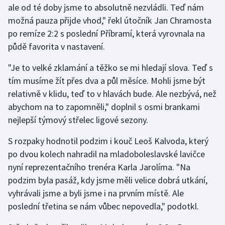
ale od té doby jsme to absolutně nezvládli. Teď nám
možná pauza přijde vhod," řekl útočník Jan Chramosta
Gymnastika
po remíze 2:2 s poslední Příbramí, která vyrovnala na
půdě favorita v nastavení.
Házená
"Je to velké zklamání a těžko se mi hledají slova. Teď s
Jezdectví
tím musíme žít přes dva a půl měsíce. Mohli jsme být
relativně v klidu, teď to v hlavách bude. Ale nezbývá, než
Judo
abychom na to zapomněli," doplnil s osmi brankami
nejlepší týmový střelec ligové sezony.
Krasobruslení
S rozpaky hodnotil podzim i kouč Leoš Kalvoda, který
Lezení
po dvou kolech nahradil na mladoboleslavské lavičce
nyní reprezentačního trenéra Karla Jarolíma. "Na
Lyže a snowboard
podzim byla pasáž, kdy jsme měli velice dobrá utkání,
Moderní pětiboj
vyhrávali jsme a byli jsme i na prvním místě. Ale
poslední třetina se nám vůbec nepovedla," podotkl.
Motorsport