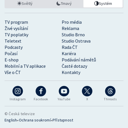
Světlý
Tmavý
Systém
TV program
Pro média
Živé vysílání
Reklama
TV poplatky
Studio Brno
Teletext
Studio Ostrava
Podcasty
Rada ČT
Počasí
Kariéra
E-shop
Podávání námětů
Mobilní a TV aplikace
Časté dotazy
Vše o ČT
Kontakty
Instagram
Facebook
YouTube
X
Threads
© Česká televize
•
•
English
Ochrana soukromí
Přístupnost