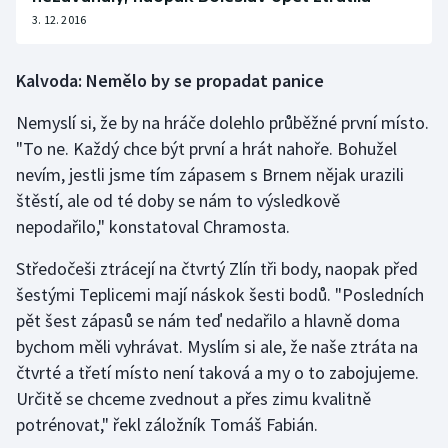
Stolní tenis
3. 12. 2016
Triatlon
Kalvoda: Nemělo by se propadat panice
Veslování
Nemyslí si, že by na hráče dolehlo průběžné první místo.
"To ne. Každý chce být první a hrát nahoře. Bohužel
Vodní slalom
nevím, jestli jsme tím zápasem s Brnem nějak urazili
štěstí, ale od té doby se nám to výsledkově
Volejbal
nepodařilo," konstatoval Chramosta.
Ostatní
Středočeši ztrácejí na čtvrtý Zlín tři body, naopak před
šestými Teplicemi mají náskok šesti bodů. "Posledních
pět šest zápasů se nám teď nedařilo a hlavně doma
bychom měli vyhrávat. Myslím si ale, že naše ztráta na
čtvrté a třetí místo není taková a my o to zabojujeme.
Určitě se chceme zvednout a přes zimu kvalitně
potrénovat," řekl záložník Tomáš Fabián.