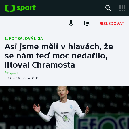
POPULÁRNÍ
SLEDOVAT
Fotbal
1. FOTBALOVÁ LIGA
Asi jsme měli v hlavách, že
Hokej
se nám teď moc nedařilo,
litoval Chramosta
Tenis
ČT sport
Atletika
5. 12. 2016
|
Zdroj:
ČTK
Cyklistika
DALŠÍ SPORTY
Americký fotbal
NEPŘEHLÉDNĚTE