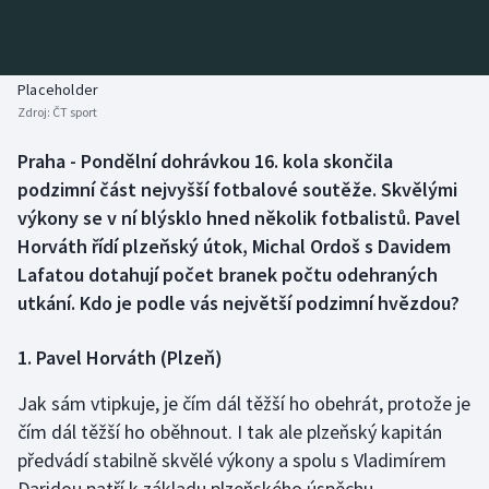
Baseball a softbal
Soutěže
Basketbal
Historické návraty
Placeholder
Zdroj:
ČT sport
Biatlon
Aplikace ČT sport
Praha - Pondělní dohrávkou 16. kola skončila
Boby a skeleton
AZ kvíz
podzimní část nejvyšší fotbalové soutěže. Skvělými
výkony se v ní blýsklo hned několik fotbalistů. Pavel
Box
Horváth řídí plzeňský útok, Michal Ordoš s Davidem
Lafatou dotahují počet branek počtu odehraných
Curling
utkání. Kdo je podle vás největší podzimní hvězdou?
Dostihy
1. Pavel Horváth (Plzeň)
Florbal
Jak sám vtipkuje, je čím dál těžší ho obehrát, protože je
čím dál těžší ho oběhnout. I tak ale plzeňský kapitán
Futsal
předvádí stabilně skvělé výkony a spolu s Vladimírem
Daridou patří k základu plzeňského úspěchu.
Golf