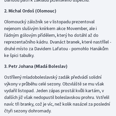
2. Michal Ordoš (Olomouc)
Gymnastika
Olomoucký záložník se v listopadu prezentoval
Házená
nejenom slušivým knírkem akce Movember, ale i
řádným gólovým přídělem, který ho dotáhl až do
Jezdectví
reprezentačního kádru. Dvanáct branek, které nastřílel -
druhé místo za Davidem Lafatou - pomohlo Hanákům
Judo
ke špici tabulky.
Krasobruslení
3. Petr Johana (Mladá Boleslav)
Lezení
Ostřílený mladoboleslavský zadák předvádí solidní
výkony v průběhu celé sezony. Obzvláště se mu však
Lyže a snowboard
vydařil listopad. Jeden zápas prostál kvůli kartám, v
dalších již však nedopustil boleslavskou prohru. Vstřelil
Moderní pětiboj
navíc tři branky, což je víc, než kolik nasázel za poslední
čtyři sezony dohromady.
Motorsport