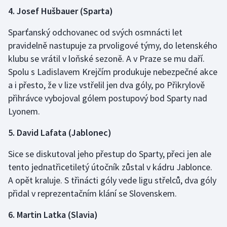
4. Josef Hušbauer (Sparta)
Olympijské hry
Sparťanský odchovanec od svých osmnácti let
Parasport
pravidelně nastupuje za prvoligové týmy, do letenského
klubu se vrátil v loňské sezoně. A v Praze se mu daří.
Plavání
Spolu s Ladislavem Krejčím produkuje nebezpečné akce
a i přesto, že v lize vstřelil jen dva góly, po Přikrylově
Plážový volejbal
přihrávce vybojoval gólem postupový bod Sparty nad
Lyonem.
Ragby
5. David Lafata (Jablonec)
Rychlobruslení
Sice se diskutoval jeho přestup do Sparty, přeci jen ale
Rychlostní kanoistika
tento jednatřicetiletý útočník zůstal v kádru Jablonce.
A opět kraluje. S třinácti góly vede ligu střelců, dva góly
Short track
přidal v reprezentačním klání se Slovenskem.
Sportovní střelba
6. Martin Latka (Slavia)