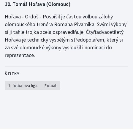
10. Tomáš Hořava (Olomouc)
Hořava - Ordoš - Pospíšil je častou volbou zálohy
olomouckého trenéra Romana Pivarníka. Svými výkony
si ji tahle trojka zcela ospravedlňuje. Čtyřiadvacetiletý
Hořava je technicky vyspělým středopolařem, který si
za své olomoucké výkony vysloužil i nominaci do
reprezentace.
ŠTÍTKY
1. fotbalová liga
Fotbal