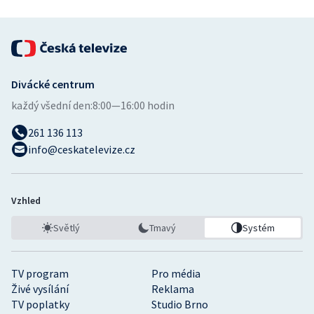
Divácké centrum
každý všední den:
8:00—16:00 hodin
261 136 113
info@ceskatelevize.cz
Vzhled
Světlý
Tmavý
Systém
TV program
Pro média
Živé vysílání
Reklama
TV poplatky
Studio Brno