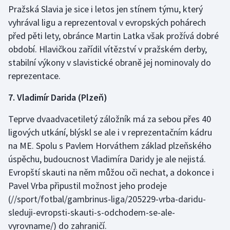
Stolní tenis
Pražská Slavia je sice i letos jen stínem týmu, který
vyhrával ligu a reprezentoval v evropských pohárech
Triatlon
před pěti lety, obránce Martin Latka však prožívá dobré
období. Hlavičkou zařídil vítězství v pražském derby,
Veslování
stabilní výkony v slavistické obraně jej nominovaly do
reprezentace.
Vodní slalom
7. Vladimír Darida (Plzeň)
Volejbal
Teprve dvaadvacetiletý záložník má za sebou přes 40
Ostatní
ligových utkání, blýskl se ale i v reprezentačním kádru
na ME. Spolu s Pavlem Horváthem základ plzeňského
úspěchu, budoucnost Vladimíra Daridy je ale nejistá.
Evropští skauti na něm můžou oči nechat, a dokonce i
Pavel Vrba připustil
možnost jeho prodeje
(//sport/fotbal/gambrinus-liga/205229-vrba-daridu-
sleduji-evropsti-skauti-s-odchodem-se-ale-
vyrovname/) do zahraničí.