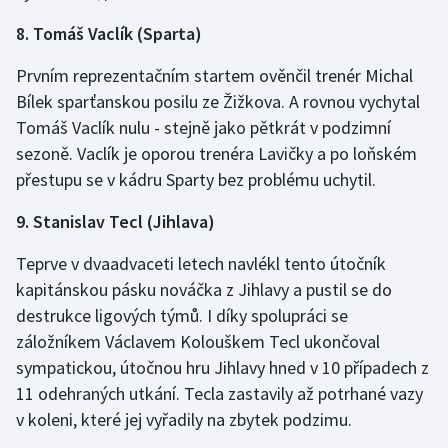
8. Tomáš Vaclík (Sparta)
Prvním reprezentačním startem ověnčil trenér Michal
Bílek sparťanskou posilu ze Žižkova. A rovnou vychytal
Tomáš Vaclík nulu - stejně jako pětkrát v podzimní
sezoně. Vaclík je oporou trenéra Lavičky a po loňském
přestupu se v kádru Sparty bez problému uchytil.
9. Stanislav Tecl (Jihlava)
Teprve v dvaadvaceti letech navlékl tento útočník
kapitánskou pásku nováčka z Jihlavy a pustil se do
destrukce ligových týmů. I díky spolupráci se
záložníkem Václavem Kolouškem Tecl ukončoval
sympatickou, útočnou hru Jihlavy hned v 10 případech z
11 odehraných utkání. Tecla zastavily až potrhané vazy
v koleni, které jej vyřadily na zbytek podzimu.