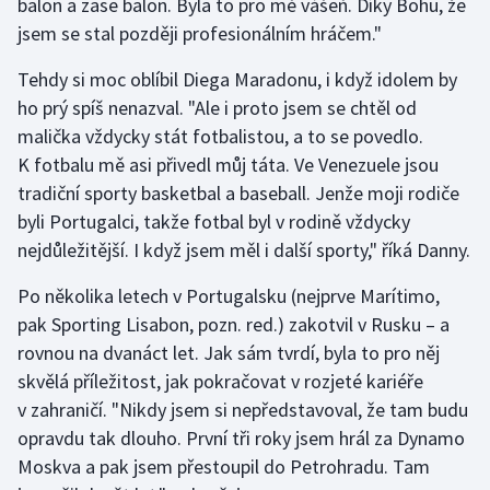
balon a zase balon. Byla to pro mě vášeň. Díky Bohu, že
Stolní tenis
jsem se stal později profesionálním hráčem."
Triatlon
Tehdy si moc oblíbil Diega Maradonu, i když idolem by
ho prý spíš nenazval. "Ale i proto jsem se chtěl od
Veslování
malička vždycky stát fotbalistou, a to se povedlo.
K fotbalu mě asi přivedl můj táta. Ve Venezuele jsou
Vodní slalom
tradiční sporty basketbal a baseball. Jenže moji rodiče
byli Portugalci, takže fotbal byl v rodině vždycky
Volejbal
nejdůležitější. I když jsem měl i další sporty," říká Danny.
Ostatní
Po několika letech v Portugalsku (nejprve Marítimo,
pak Sporting Lisabon, pozn. red.) zakotvil v Rusku – a
rovnou na dvanáct let. Jak sám tvrdí, byla to pro něj
skvělá příležitost, jak pokračovat v rozjeté kariéře
v zahraničí. "Nikdy jsem si nepředstavoval, že tam budu
opravdu tak dlouho. První tři roky jsem hrál za Dynamo
Moskva a pak jsem přestoupil do Petrohradu. Tam