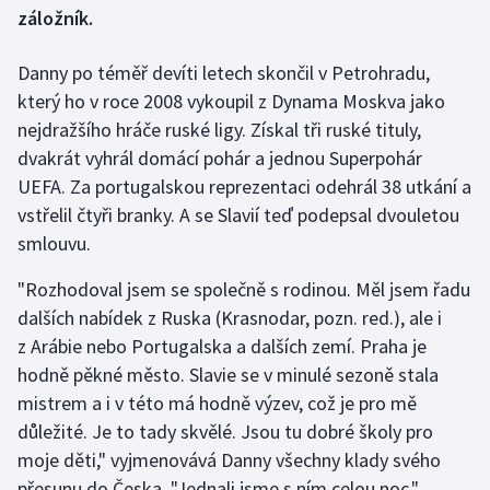
záložník.
Gymnastika
Danny po téměř devíti letech skončil v Petrohradu,
který ho v roce 2008 vykoupil z Dynama Moskva jako
Házená
nejdražšího hráče ruské ligy. Získal tři ruské tituly,
Jezdectví
dvakrát vyhrál domácí pohár a jednou Superpohár
UEFA. Za portugalskou reprezentaci odehrál 38 utkání a
Judo
vstřelil čtyři branky. A se Slavií teď podepsal dvouletou
smlouvu.
Krasobruslení
"Rozhodoval jsem se společně s rodinou. Měl jsem řadu
Lezení
dalších nabídek z Ruska (Krasnodar, pozn. red.), ale i
z Arábie nebo Portugalska a dalších zemí. Praha je
Lyže a snowboard
hodně pěkné město. Slavie se v minulé sezoně stala
mistrem a i v této má hodně výzev, což je pro mě
Moderní pětiboj
důležité. Je to tady skvělé. Jsou tu dobré školy pro
moje děti," vyjmenovává Danny všechny klady svého
Motorsport
přesunu do Česka. "Jednali jsme s ním celou noc,"