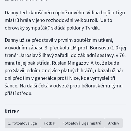
Danny teď zkouší něco úplně nového. Vidina bojů o Ligu
mistrů hrála v jeho rozhodování velkou roli. "Je to
obrovský sympaťák," skládá poklony Tvrdík.
Danny už se představil v prvním soutěžním utkání,
v úvodním zápasu 3. předkola LM proti Borisovu (1:0) jej
trenér Jaroslav Šilhavý zařadil do základní sestavy, v 76.
minutě jej pak střídal Ruslan Mingazov. A to, že bude
pro Slavii jedním z nejvíce platných hráčů, ukázal už pár
dní předtím v generálce proti Nice, kde vymyslel tři
šance. Na další čeká v odvetě proti běloruskému týmu
příští středu.
ŠTÍTKY
1. fotbalová liga
Fotbal
Fotbalová Liga mistrů
Archiv