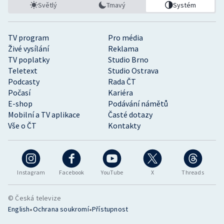
Světlý
Tmavý
Systém
TV program
Pro média
Živé vysílání
Reklama
TV poplatky
Studio Brno
Teletext
Studio Ostrava
Podcasty
Rada ČT
Počasí
Kariéra
E-shop
Podávání námětů
Mobilní a TV aplikace
Časté dotazy
Vše o ČT
Kontakty
Instagram
Facebook
YouTube
X
Threads
© Česká televize
•
•
English
Ochrana soukromí
Přístupnost