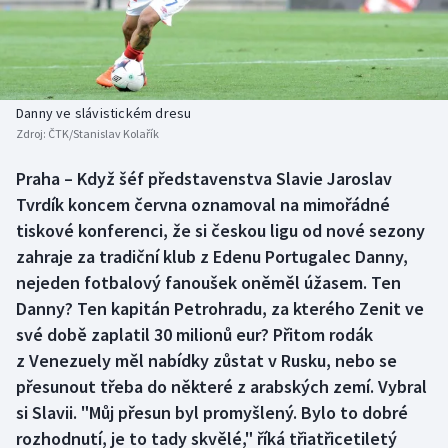
Baseball a softbal
Soutěže
Basketbal
Historické návraty
Biatlon
Aplikace ČT sport
Danny ve slávistickém dresu
Zdroj:
ČTK/Stanislav Kolařík
Boby a skeleton
AZ kvíz
Praha – Když šéf představenstva Slavie Jaroslav
Tvrdík koncem června oznamoval na mimořádné
Box
tiskové konferenci, že si českou ligu od nové sezony
Curling
zahraje za tradiční klub z Edenu Portugalec Danny,
nejeden fotbalový fanoušek oněměl úžasem. Ten
Dostihy
Danny? Ten kapitán Petrohradu, za kterého Zenit ve
své době zaplatil 30 milionů eur? Přitom rodák
Florbal
z Venezuely měl nabídky zůstat v Rusku, nebo se
přesunout třeba do některé z arabských zemí. Vybral
Futsal
si Slavii. "Můj přesun byl promyšlený. Bylo to dobré
rozhodnutí, je to tady skvělé," říká třiatřicetiletý
Golf