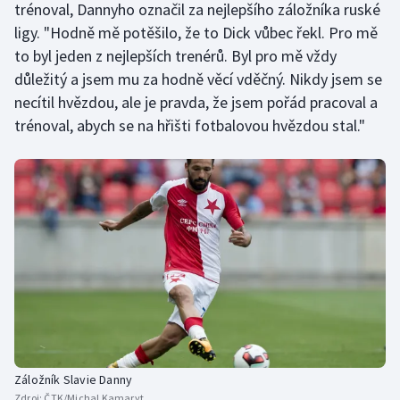
trénoval, Dannyho označil za nejlepšího záložníka ruské
ligy. "Hodně mě potěšilo, že to Dick vůbec řekl. Pro mě
to byl jeden z nejlepších trenérů. Byl pro mě vždy
důležitý a jsem mu za hodně věcí vděčný. Nikdy jsem se
necítil hvězdou, ale je pravda, že jsem pořád pracoval a
trénoval, abych se na hřišti fotbalovou hvězdou stal."
Záložník Slavie Danny
Zdroj:
ČTK/Michal Kamaryt