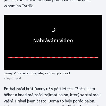
vzpomíná Tvrdík.
Olympijské hry
Parasport
Plavání
Nahrávám video
Plážový volejbal
Ragby
Rychlobruslení
Danny: V Praze je to skvělé, za Slavii jsem rád
Rychlostní kanoistika
Zdroj:
ČT sport
Short track
Fotbal začal hrát Danny už v pěti letech. "Začal jsem
běhat a hned mě začal zajímat balon, který se stal mojí
Sportovní střelba
vášní. Hrával jsem často. Doma to bylo pořád balon,