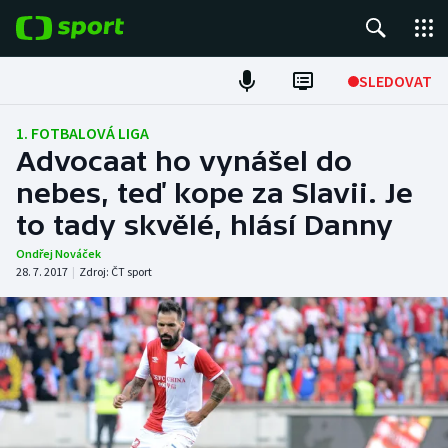
POPULÁRNÍ
SLEDOVAT
Fotbal
1. FOTBALOVÁ LIGA
Advocaat ho vynášel do
Hokej
nebes, teď kope za Slavii. Je
to tady skvělé, hlásí Danny
Tenis
Ondřej Nováček
Atletika
28. 7. 2017
|
Zdroj:
ČT sport
Cyklistika
DALŠÍ SPORTY
Americký fotbal
NEPŘEHLÉDNĚTE