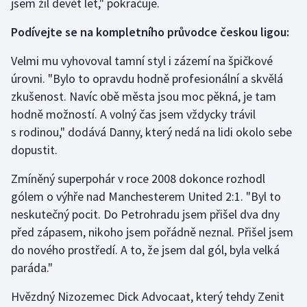
jsem žil devět let," pokračuje.
Podívejte se na kompletního průvodce českou ligou:
Velmi mu vyhovoval tamní styl i zázemí na špičkové
úrovni. "Bylo to opravdu hodně profesionální a skvělá
zkušenost. Navíc obě města jsou moc pěkná, je tam
hodně možností. A volný čas jsem vždycky trávil
s rodinou," dodává Danny, který nedá na lidi okolo sebe
dopustit.
Zmíněný superpohár v roce 2008 dokonce rozhodl
gólem o výhře nad Manchesterem United 2:1. "Byl to
neskutečný pocit. Do Petrohradu jsem přišel dva dny
před zápasem, nikoho jsem pořádně neznal. Přišel jsem
do nového prostředí. A to, že jsem dal gól, byla velká
paráda."
Hvězdný Nizozemec Dick Advocaat, který tehdy Zenit