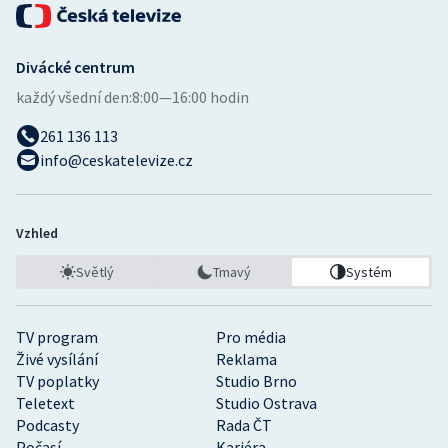
Divácké centrum
každý všední den:
8:00—16:00 hodin
261 136 113
info@ceskatelevize.cz
Vzhled
Světlý
Tmavý
Systém
TV program
Pro média
Živé vysílání
Reklama
TV poplatky
Studio Brno
Teletext
Studio Ostrava
Podcasty
Rada ČT
Počasí
Kariéra