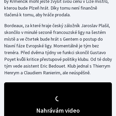
by Krmenčík mohl ještě zvýšit svou cenu v Lize mistrů,
kterou bude Plzeň hrát. Díky tomu není finančně
Olympijské hry
tlačená k tomu, aby hráče prodala.
Parasport
Bordeaux, za které hraje český záložník Jaroslav Plašil,
skončilo v minulé sezoně francouzské ligy na šestém
Plavání
místě a ve čtvrtek bude hrát s Gentem o postup do
Plážový volejbal
hlavní fáze Evropské ligy. Momentálně je tým bez
trenéra. Před dvěma týdny ve funkci skončil Gustavo
Ragby
Poyet kvůli kritice přestupové politiky klubu. Od té doby
tým vede asistent Eric Bedouet. Klub jednal s Thierrym
Rychlobruslení
Henrym a Claudiem Ranierim, ale neúspěšně.
Rychlostní kanoistika
Short track
Sportovní střelba
Nahrávám video