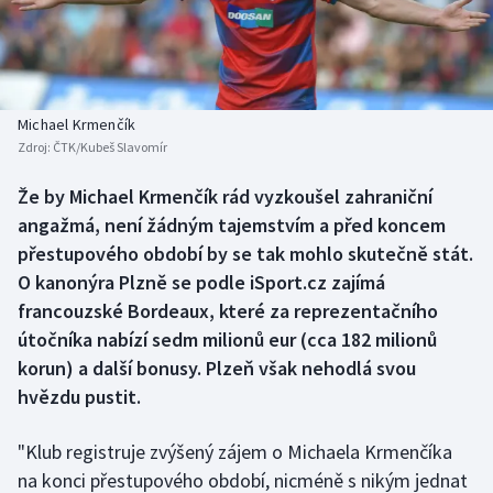
Baseball a softbal
Soutěže
Basketbal
Historické návraty
Biatlon
Aplikace ČT sport
Michael Krmenčík
Zdroj:
ČTK/Kubeš Slavomír
Boby a skeleton
AZ kvíz
Že by Michael Krmenčík rád vyzkoušel zahraniční
angažmá, není žádným tajemstvím a před koncem
Box
přestupového období by se tak mohlo skutečně stát.
Curling
O kanonýra Plzně se podle iSport.cz zajímá
francouzské Bordeaux, které za reprezentačního
Dostihy
útočníka nabízí sedm milionů eur (cca 182 milionů
korun) a další bonusy. Plzeň však nehodlá svou
Florbal
hvězdu pustit.
Futsal
"Klub registruje zvýšený zájem o Michaela Krmenčíka
na konci přestupového období, nicméně s nikým jednat
Golf