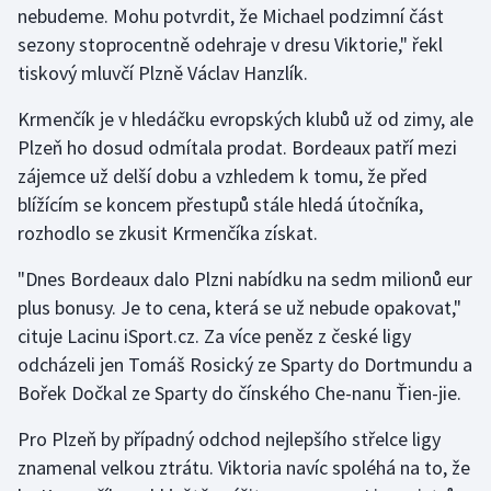
nebudeme. Mohu potvrdit, že Michael podzimní část
sezony stoprocentně odehraje v dresu Viktorie," řekl
Gymnastika
tiskový mluvčí Plzně Václav Hanzlík.
Házená
Krmenčík je v hledáčku evropských klubů už od zimy, ale
Plzeň ho dosud odmítala prodat. Bordeaux patří mezi
Jezdectví
zájemce už delší dobu a vzhledem k tomu, že před
blížícím se koncem přestupů stále hledá útočníka,
Judo
rozhodlo se zkusit Krmenčíka získat.
Krasobruslení
"Dnes Bordeaux dalo Plzni nabídku na sedm milionů eur
plus bonusy. Je to cena, která se už nebude opakovat,"
Lezení
cituje Lacinu iSport.cz. Za více peněz z české ligy
odcházeli jen Tomáš Rosický ze Sparty do Dortmundu a
Lyže a snowboard
Bořek Dočkal ze Sparty do čínského Che-nanu Ťien-jie.
Moderní pětiboj
Pro Plzeň by případný odchod nejlepšího střelce ligy
znamenal velkou ztrátu. Viktoria navíc spoléhá na to, že
Motorsport