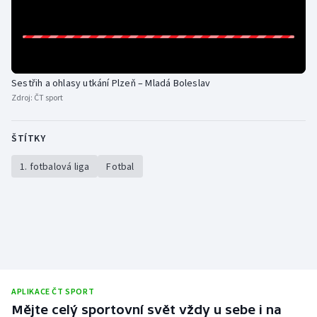
Stolní tenis
Triatlon
Veslování
Sestřih a ohlasy utkání Plzeň – Mladá Boleslav
Zdroj:
ČT sport
Vodní slalom
ŠTÍTKY
Volejbal
1. fotbalová liga
Fotbal
Ostatní
APLIKACE ČT SPORT
Mějte celý sportovní svět vždy u sebe i na