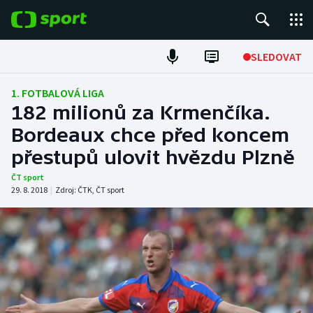
POPULÁRNÍ
SLEDOVAT
Fotbal
1. FOTBALOVÁ LIGA
182 milionů za Krmenčíka.
Hokej
Bordeaux chce před koncem
přestupů ulovit hvězdu Plzně
Tenis
ČT sport
Atletika
29. 8. 2018
|
Zdroj:
ČTK
,
ČT sport
Cyklistika
DALŠÍ SPORTY
Americký fotbal
NEPŘEHLÉDNĚTE