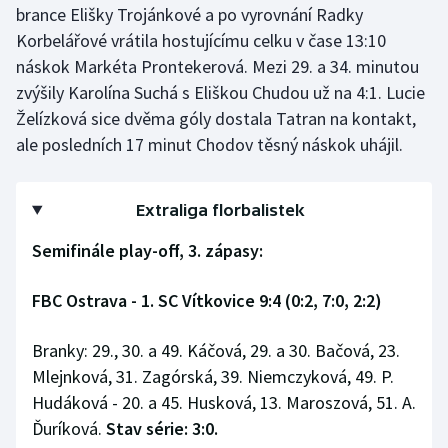
brance Elišky Trojánkové a po vyrovnání Radky
Stolní tenis
Korbelářové vrátila hostujícímu celku v čase 13:10
Triatlon
náskok Markéta Prontekerová. Mezi 29. a 34. minutou
zvýšily Karolína Suchá s Eliškou Chudou už na 4:1. Lucie
Veslování
Želízková sice dvěma góly dostala Tatran na kontakt,
ale posledních 17 minut Chodov těsný náskok uhájil.
Vodní slalom
Volejbal
Extraliga florbalistek
Semifinále play-off, 3. zápasy:
Ostatní
FBC Ostrava - 1. SC Vítkovice 9:4 (0:2, 7:0, 2:2)
Branky: 29., 30. a 49. Káčová, 29. a 30. Bačová, 23.
Mlejnková, 31. Zagórská, 39. Niemczyková, 49. P.
Hudáková - 20. a 45. Husková, 13. Maroszová, 51. A.
Ďuríková.
Stav série: 3:0.