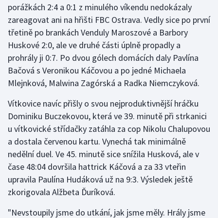
porážkách 2:4 a 0:1 z minulého víkendu nedokázaly
zareagovat ani na hřišti FBC Ostrava. Vedly sice po první
Gymnastika
třetině po brankách Venduly Maroszové a Barbory
Huskové 2:0, ale ve druhé části úplně propadly a
Házená
prohrály ji 0:7. Po dvou gólech domácích daly Pavlína
Jezdectví
Bačová s Veronikou Káčovou a po jedné Michaela
Mlejnková, Malwina Zagórská a Radka Niemczyková.
Judo
Vítkovice navíc přišly o svou nejproduktivnější hráčku
Dominiku Buczekovou, která ve 39. minutě při strkanici
Krasobruslení
u vítkovické střídačky zatáhla za cop Nikolu Chalupovou
Lezení
a dostala červenou kartu. Vynechá tak minimálně
nedělní duel. Ve 45. minutě sice snížila Husková, ale v
Lyže a snowboard
čase 48:04 dovršila hattrick Káčová a za 33 vteřin
upravila Paulína Hudáková už na 9:3. Výsledek ještě
Moderní pětiboj
zkorigovala Alžbeta Ďuríková.
Motorsport
"Nevstoupily jsme do utkání, jak jsme měly. Hrály jsme