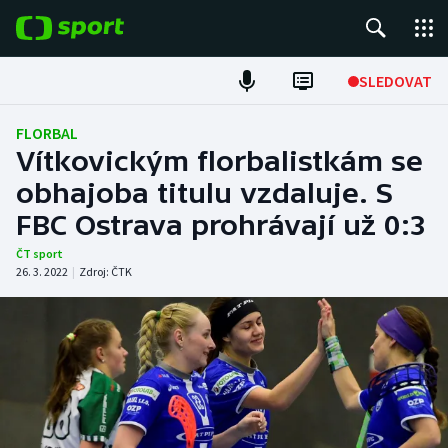
POPULÁRNÍ
SLEDOVAT
Fotbal
FLORBAL
Vítkovickým florbalistkám se
Hokej
obhajoba titulu vzdaluje. S
FBC Ostrava prohrávají už 0:3
Tenis
ČT sport
Atletika
26. 3. 2022
|
Zdroj:
ČTK
Cyklistika
DALŠÍ SPORTY
Americký fotbal
NEPŘEHLÉDNĚTE