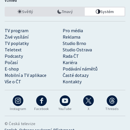
Vzhled
Světlý
Tmavý
Systém
TV program
Pro média
Živé vysílání
Reklama
TV poplatky
Studio Brno
Teletext
Studio Ostrava
Podcasty
Rada ČT
Počasí
Kariéra
E-shop
Podávání námětů
Mobilní a TV aplikace
Časté dotazy
Vše o ČT
Kontakty
Instagram
Facebook
YouTube
X
Threads
© Česká televize