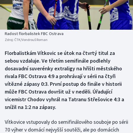
Baseball a softbal
Soutěže
Basketbal
Historické návraty
Biatlon
Aplikace ČT sport
Radost florbalistek FBC Ostrava
Zdroj:
ČTK/Vondrouš Roman
Boby a skeleton
AZ kvíz
Florbalistkám Vítkovic se útok na čtvrtý titul za
sebou vzdaluje. Ve třetím semifinále podlehly
Box
dosavadní suverénky extraligy na hřišti městského
Curling
rivala FBC Ostrava 4:9 a prohrávají v sérii na čtyři
vítězné zápasy 0:3. První postup do finále v historii
Dostihy
může FBC Ostrava dovršit už v neděli. Úřadující
vicemistr Chodov vyhrál na Tatranu Střešovice 4:3 a
Florbal
snížil na 1:2 na zápasy.
Futsal
Vítkovice vstupovaly do semifinálového souboje po sérii
70 výher v domácí nejvyšší soutěži, ale po domácích
Golf