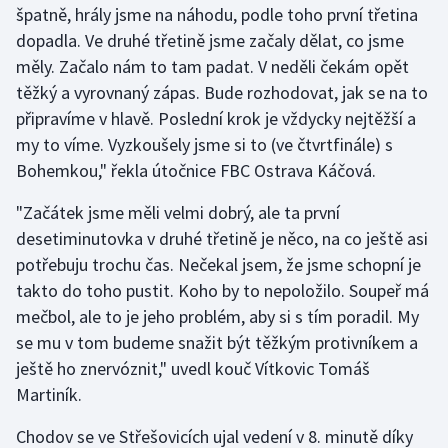
špatně, hrály jsme na náhodu, podle toho první třetina
Olympijské hry
dopadla. Ve druhé třetině jsme začaly dělat, co jsme
měly. Začalo nám to tam padat. V neděli čekám opět
Parasport
těžký a vyrovnaný zápas. Bude rozhodovat, jak se na to
připravíme v hlavě. Poslední krok je vždycky nejtěžší a
Plavání
my to víme. Vyzkoušely jsme si to (ve čtvrtfinále) s
Bohemkou," řekla útočnice FBC Ostrava Káčová.
Plážový volejbal
"Začátek jsme měli velmi dobrý, ale ta první
Ragby
desetiminutovka v druhé třetině je něco, na co ještě asi
potřebuju trochu čas. Nečekal jsem, že jsme schopní je
Rychlobruslení
takto do toho pustit. Koho by to nepoložilo. Soupeř má
mečbol, ale to je jeho problém, aby si s tím poradil. My
Rychlostní kanoistika
se mu v tom budeme snažit být těžkým protivníkem a
Short track
ještě ho znervóznit," uvedl kouč Vítkovic Tomáš
Martiník.
Sportovní střelba
Chodov se ve Střešovicích ujal vedení v 8. minutě díky