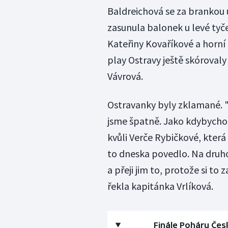
Baldreichová se za brankou 
zasunula balonek u levé tyč
Kateřiny Kovaříkové a horní
play Ostravy ještě skóroval
Vávrová.
Ostravanky byly zklamané. "D
jsme špatně. Jako kdybychom
kvůli Verče Rybičkové, která
to dneska povedlo. Na druh
a přeji jim to, protože si to 
řekla kapitánka Vrlíková.
Finále Poháru Čes