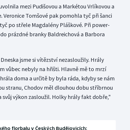
uvolnila mezi Pudišovou a Markétou Vrlíkovou a
e. Veronice Tomšové pak pomohla tyč při šanci
 tyč po střele Magdalény Pláškové. Při power-
y do prázdné branky Baldreichová a Barbora
neska jsme si vítězství nezasloužily. Hrály
 vůbec nebyly na hřišti. Hlavně mě to mrzí
 hrála doma a určitě by byla ráda, kdyby se nám
ou stranu, Chodov měl dlouhou dobu stříbrnou
za svůj výkon zasloužil. Holky hrály fakt dobře,"
kého florbalu v Českých Budějovicích: