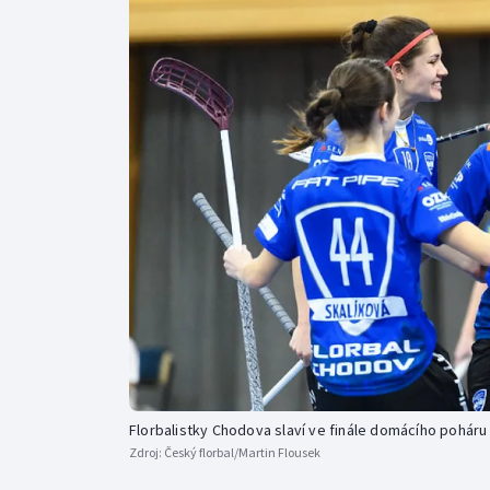
Curling
Dostihy
Florbal
Futsal
Golf
Gymnastika
Florbalistky Chodova slaví ve finále domácího poháru
Zdroj:
Český florbal/Martin Flousek