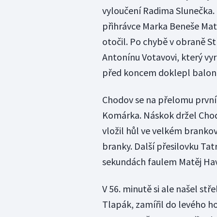
vyloučení Radima Slunečka. K
přihrávce Marka Beneše Matě
otočil. Po chybě v obraně St
Antonínu Votavovi, který vyr
před koncem doklepl balone
Chodov se na přelomu první a
Komárka. Náskok držel Chod
vložil hůl ve velkém branko
branky. Další přesilovku Tat
sekundách faulem Matěj Hav
V 56. minutě si ale našel s
Tlapák, zamířil do levého h