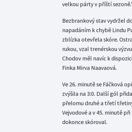
velkou párty v příští sezoně.
Bezbrankový stav vydržel do 
napadáním k chybě Lindu Pud
zblízka otevřela skóre. Ostr
rukou, vzal trenérskou výzvu,
Chodov měl navíc k dispozici
Finka Mirva Naavaová.
Ve 26. minutě se Fáčková opř
zvýšila na 3:0. Další gól př
přelomu druhé a třetí třetin
Vejvodové a v 45. minutě př
dokonce skóroval.