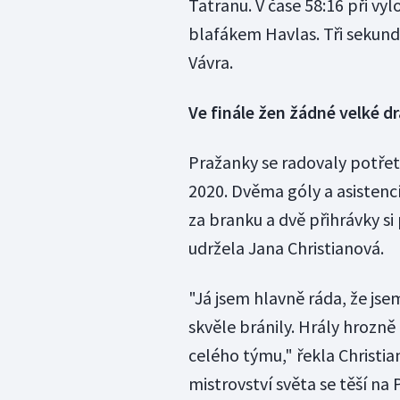
Tatranu. V čase 58:16 při v
blafákem Havlas. Tři sekund
Vávra.
Ve finále žen žádné velké d
Pražanky se radovaly potřetí 
2020. Dvěma góly a asistenc
za branku a dvě přihrávky si
udržela Jana Christianová.
"Já jsem hlavně ráda, že j
skvěle bránily. Hrály hrozně
celého týmu," řekla Christi
mistrovství světa se těší na