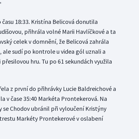
"
času 18:33. Kristína Belicová donutila
išovou, přihrála volné Marii Havlíčkové a ta
avský celek v domnění, že Belicová zahrála
 ale sudí po kontrole u videa gól uznali a
 přesilovou hru. Tu po 61 sekundách využila
ela z první do přihrávky Lucie Baldreichové a
idala v čase 35:40 Markéta Prontekerová. Na
y se Chodov ubránil při vyloučení Kristýny
i trestu Markéty Prontekerové v oslabení