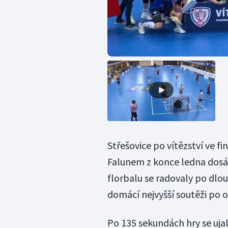
Střešovice po vítězství ve f
Falunem z konce ledna dosáh
florbalu se radovaly po dlou
domácí nejvyšší soutěži po osm
Po 135 sekundách hry se ujal