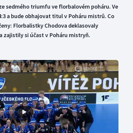
e ze sedmého triumfu ve florbalovém poháru. Ve
4:3 a bude obhajovat titul v Poháru mistrů. Co
ženy: Florbalistky Chodova deklasovaly
 zajistily si účast v Poháru mistryň.