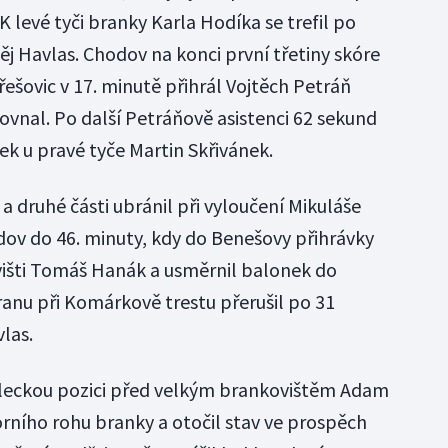
 levé tyči branky Karla Hodíka se trefil po
j Havlas. Chodov na konci první třetiny skóre
řešovic v 17. minutě přihrál Vojtěch Petráň
ovnal. Po další Petráňově asistenci 62 sekund
k u pravé tyče Martin Skřivánek.
 druhé části ubránil při vyloučení Mikuláše
ov do 46. minuty, kdy do Benešovy přihrávky
višti Tomáš Hanák a usměrnil balonek do
ranu při Komárkově trestu přerušil po 31
las.
třeleckou pozici před velkým brankovištěm Adam
orního rohu branky a otočil stav ve prospěch