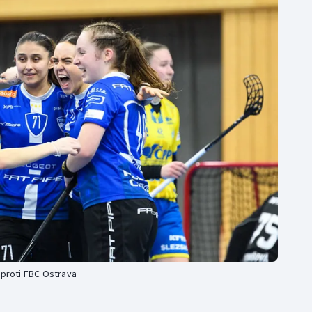
Moderní pětiboj
Triatlon
Motorsport
Veslování
Olympijské hry
Vodní slalom
Parasport
Volejbal
Plavání
Ostatní
Plážový volejbal
 proti FBC Ostrava