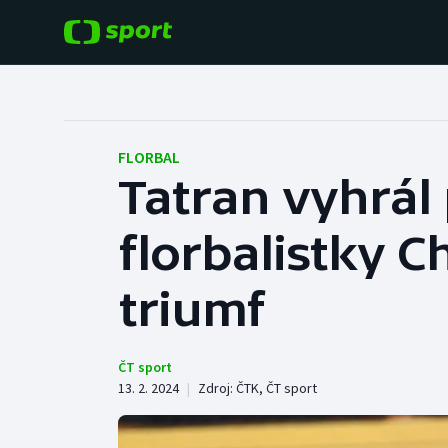
POPULÁRNÍ
DALŠÍ SPORTY
Fotbal
Americký fotbal
FLORBAL
Tatran vyhrál
Hokej
Baseball a softbal
florbalistky C
Tenis
Basketbal
Atletika
triumf
Biatlon
Cyklistika
Boby a skeleton
ČT sport
13. 2. 2024
|
Zdroj:
ČTK
,
ČT sport
Box