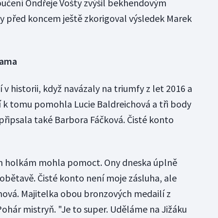
yloučení Ondřeje Vošty zvýšil bekhendovým
y před koncem ještě zkorigoval výsledek Marek
rama
v historii, když navázaly na triumfy z let 2016 a
í k tomu pomohla Lucie Baldreichová a tři body
 připsala také Barbora Fáčková. Čisté konto
sem holkám mohla pomoct. Ony dneska úplně
 obětavě. Čisté konto není moje zásluha, ale
anová. Majitelka obou bronzových medailí z
 Pohár mistryň. "Je to super. Uděláme na Jižáku