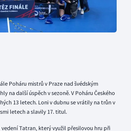
inále Poháru mistrů v Praze nad švédským
ly na další úspěch v sezoně. V Poháru Českého
hých 13 letech. Loni v dubnu se vrátily na trůn v
i letech a slavily 17. titul.
 vedení Tatran, který využil přesilovou hru při