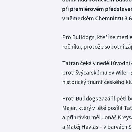
při premiérovém představení
v německém Chemnitzu 3:6
Pro Bulldogs, kteří se mezi el
ročníku, protože sobotní zá
Tatran čeká v neděli úvodní 
proti švýcarskému SV Wiler-E
historický triumf českého kl
Proti Bulldogs zazářil pěti b
Majer, který v létě posílil 
a přihrávku měl Jonáš Kreys
a Matěj Havlas – v barvách S