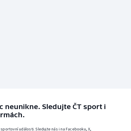
 neunikne. Sledujte ČT sport i
ormách.
 sportovní události. Sledujte nás i na Facebooku, X,