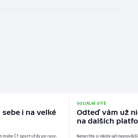
SOCIÁLNÍ SÍTĚ
 sebe i na velké
Odteď vám už nic
na dalších platf
izi máte ČT sport vždy po ruce.
Nenechte si nikde ujít nejnovější