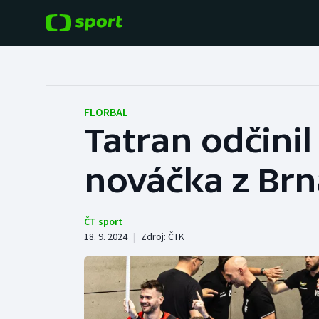
POPULÁRNÍ
DALŠÍ SPORTY
Fotbal
Americký fotbal
FLORBAL
Tatran odčini
Hokej
Baseball a softbal
nováčka z Brn
Tenis
Basketbal
Atletika
Biatlon
ČT sport
18. 9. 2024
|
Zdroj:
ČTK
Cyklistika
Boby a skeleton
Box