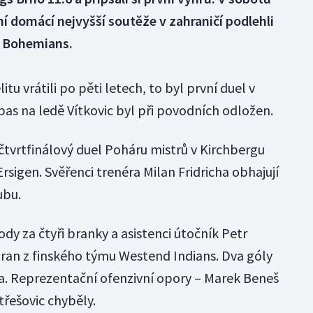
 domácí nejvyšší soutěže v zahraničí podlehli
 Bohemians.
itu vrátili po pěti letech, to byl první duel v
pas na ledě Vítkovic byl při povodních odložen.
čtvrtfinálový duel Poháru mistrů v Kirchbergu
rsigen. Svěřenci trenéra Milan Fridricha obhajují
ubu.
ody za čtyři branky a asistenci útočník Petr
Tatran z finského týmu Westend Indians. Dva góly
a. Reprezentační ofenzivní opory – Marek Beneš
třešovic chyběly.