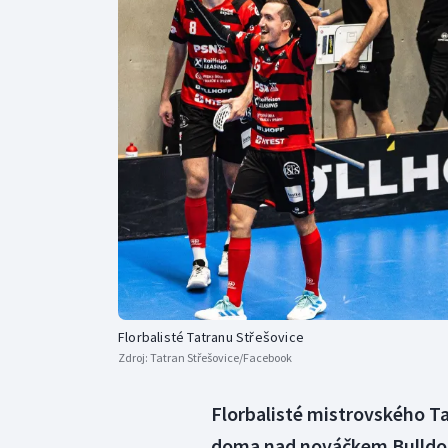
Curling
Dostihy
Florbal
Futsal
Golf
Gymnastika
Florbalisté Tatranu Střešovice
Zdroj:
Tatran Střešovice/Facebook
Florbalisté mistrovského Ta
doma nad nováčkem Bulldogs 