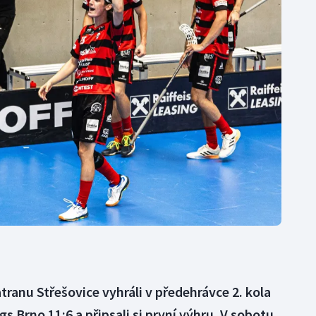
Moderní pětiboj
Triatlon
Motorsport
Veslování
Olympijské hry
Vodní slalom
Parasport
Volejbal
Plavání
Ostatní
Plážový volejbal
tranu Střešovice vyhráli v předehrávce 2. kola
Brno 11:6 a připsali si první výhru. V sobotu