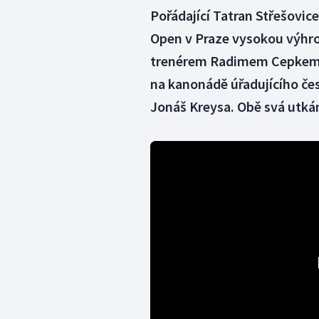
Pořádající Tatran Střešovic
Open v Praze vysokou výhr
trenérem Radimem Cepkem. Č
na kanonádě úřadujícího če
Jonáš Kreysa. Obě svá utkán