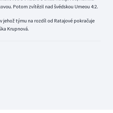
ovou. Potom zvítězil nad švédskou Umeou 4:2.
 v jehož týmu na rozdíl od Ratajové pokračuje
ška Krupnová.