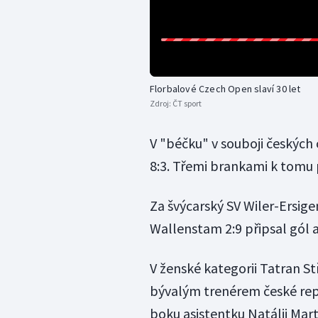
Florbalové Czech Open slaví 30 let
Zdroj:
ČT sport
V "béčku" v souboji českých
8:3. Třemi brankami k tomu p
Za švýcarský SV Wiler-Ersig
Wallenstam 2:9 připsal gól a
V ženské kategorii Tatran St
bývalým trenérem české re
boku asistentku Natálii Mar