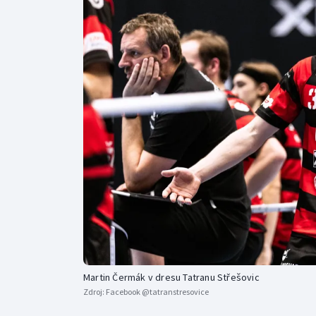
Curling
Dostihy
Florbal
Futsal
Golf
Gymnastika
Martin Čermák v dresu Tatranu Střešovic
Zdroj:
Facebook @tatranstresovice