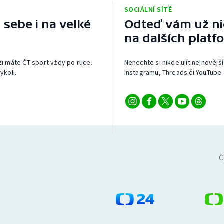
SOCIÁLNÍ SÍTĚ
 sebe i na velké
Odteď vám už nic
na dalších platf
izi máte ČT sport vždy po ruce.
Nenechte si nikde ujít nejnovější
ykoli.
Instagramu, Threads či YouTube 
Č