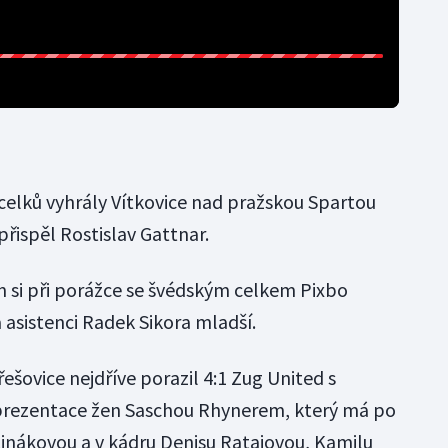
 celků vyhrály Vítkovice nad pražskou Spartou
řispěl Rostislav Gattnar.
en si při porážce se švédským celkem Pixbo
 asistenci Radek Sikora mladší.
řešovice nejdříve porazil 4:1 Zug United s
prezentace žen Saschou Rhynerem, který má po
tinákovou a v kádru Denisu Ratajovou, Kamilu