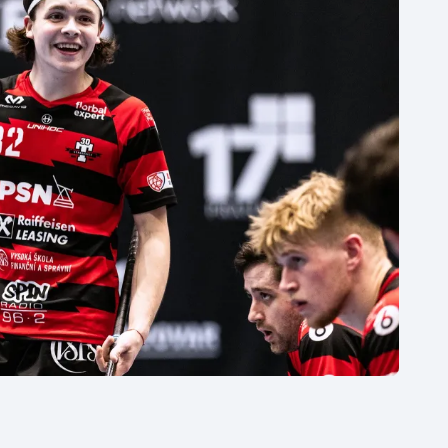
Moderní pětiboj
Triatlon
Motorsport
Veslování
Olympijské hry
Vodní slalom
Parasport
Volejbal
Plavání
Ostatní
Plážový volejbal