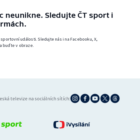
 neunikne. Sledujte ČT sport i
ormách.
 sportovní události. Sledujte nás i na Facebooku, X,
a buďte v obraze.
eská televize na sociálních sítích: