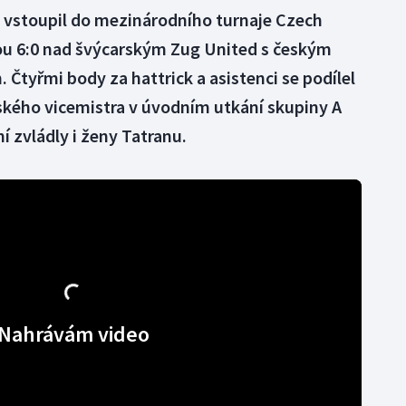
e vstoupil do mezinárodního turnaje Czech
ou 6:0 nad švýcarským Zug United s českým
tyřmi body za hattrick a asistenci se podílel
ského vicemistra v úvodním utkání skupiny A
í zvládly i ženy Tatranu.
Nahrávám video