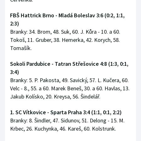
Stolní tenis
FBŠ Hattrick Brno - Mladá Boleslav 3:6 (0:2, 1:1,
Triatlon
2:3)
Branky: 34. Brom, 48. Suk, 60. J. Kůra - 10. a 60.
Veslování
Tokoš, 11. Gruber, 38. Hemerka, 42. Korych, 58.
Tomašík.
Vodní slalom
Sokoli Pardubice - Tatran Střešovice 4:8 (1:3, 0:1,
Volejbal
3:4)
Branky: 5. P. Pakosta, 49. Savický, 57. L. Kučera, 60.
Ostatní
Velc - 8., 55. a 60. Marek Beneš, 30. a 60. Havlas, 13.
Jakub Kolísko, 20. Kreysa, 56. Šindelář.
1. SC Vítkovice - Sparta Praha 3:4 (1:1, 0:1, 2:2)
Branky: 8. Šindler, 47. Sidunov, 51. Delong - 15. M.
Krbec, 26. Kuchynka, 46. Kareš, 60. Kolstrunk.