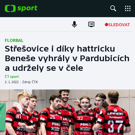
POPULÁRNÍ
SLEDOVAT
Fotbal
FLORBAL
Střešovice i díky hattricku
Hokej
Beneše vyhrály v Pardubicích
a udržely se v čele
Tenis
ČT sport
Atletika
2. 1. 2022
|
Zdroj:
ČTK
Cyklistika
DALŠÍ SPORTY
Americký fotbal
NEPŘEHLÉDNĚTE