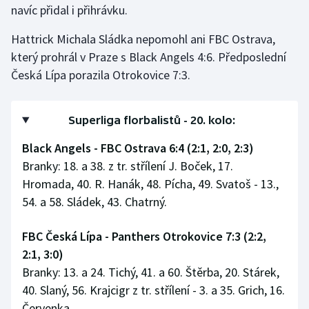
navíc přidal i přihrávku.
Olympijské hry
Hattrick Michala Sládka nepomohl ani FBC Ostrava,
Parasport
který prohrál v Praze s Black Angels 4:6. Předposlední
Česká Lípa porazila Otrokovice 7:3.
Plavání
Plážový volejbal
Superliga florbalistů - 20. kolo:
Black Angels - FBC Ostrava 6:4 (2:1, 2:0, 2:3)
Ragby
Branky: 18. a 38. z tr. střílení J. Boček, 17.
Hromada, 40. R. Hanák, 48. Pícha, 49. Svatoš - 13.,
Rychlobruslení
54. a 58. Sládek, 43. Chatrný.
Rychlostní kanoistika
FBC Česká Lípa - Panthers Otrokovice 7:3 (2:2,
Short track
2:1, 3:0)
Branky: 13. a 24. Tichý, 41. a 60. Štěrba, 20. Stárek,
Sportovní střelba
40. Slaný, 56. Krajcigr z tr. střílení - 3. a 35. Grich, 16.
Červenka.