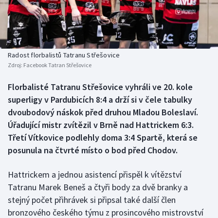
Baseball a softbal
Soutěže
Basketbal
Historické návraty
Biatlon
Aplikace ČT sport
Radost florbalistů Tatranu Střešovice
Zdroj:
Facebook Tatran Střešovice
Boby a skeleton
AZ kvíz
Florbalisté Tatranu Střešovice vyhráli ve 20. kole
superligy v Pardubicích 8:4 a drží si v čele tabulky
Box
dvoubodový náskok před druhou Mladou Boleslaví.
Curling
Úřadující mistr zvítězil v Brně nad Hattrickem 6:3.
Třetí Vítkovice podlehly doma 3:4 Spartě, která se
Dostihy
posunula na čtvrté místo o bod před Chodov.
Florbal
Hattrickem a jednou asistencí přispěl k vítězství
Tatranu Marek Beneš a čtyři body za dvě branky a
Futsal
stejný počet přihrávek si připsal také další člen
bronzového českého týmu z prosincového mistrovství
Golf