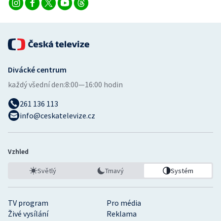
Divácké centrum
každý všední den:
8:00—16:00 hodin
261 136 113
info@ceskatelevize.cz
Vzhled
Světlý
Tmavý
Systém
TV program
Pro média
Živé vysílání
Reklama