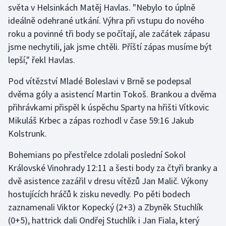
světa v Helsinkách Matěj Havlas. "Nebylo to úplně
ideálně odehrané utkání. Výhra při vstupu do nového
Gymnastika
roku a povinné tři body se počítají, ale začátek zápasu
jsme nechytili, jak jsme chtěli. Příští zápas musíme být
Házená
lepší," řekl Havlas.
Jezdectví
Pod vítězství Mladé Boleslavi v Brně se podepsal
dvěma góly a asistencí Martin Tokoš. Brankou a dvěma
Judo
přihrávkami přispěl k úspěchu Sparty na hřišti Vítkovic
Mikuláš Krbec a zápas rozhodl v čase 59:16 Jakub
Krasobruslení
Kolstrunk.
Lezení
Bohemians po přestřelce zdolali poslední Sokol
Královské Vinohrady 12:11 a šesti body za čtyři branky a
Lyže a snowboard
dvě asistence zazářil v dresu vítězů Jan Malič. Výkony
Moderní pětiboj
hostujících hráčů k zisku nevedly. Po pěti bodech
zaznamenali Viktor Kopecký (2+3) a Zbyněk Stuchlík
Motorsport
(0+5), hattrick dali Ondřej Stuchlík i Jan Fiala, který