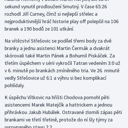
sekund vynutil prodloužení Smutný. V čase 65:26
Olympijské hry
rozhodl Jiří Curney, čímž si nejlepší střelec a
nejproduktivnější hráč historie play off polepšil na 106
Parasport
branek a 190 bodů ze 101 utkání.
Plavání
Na vítězství Střešovic se podílel třemi body za dvě
branky a jednu asistenci Martin Čermák a dvakrát
Plážový volejbal
skórovali také Martin Pánek a Bohumil Piskáček. Za
třetím úspěchem v sérii vykročil Tatran vedením 3:0 už
Ragby
v 6. minutě po brankách zmíněného tria. Ve 26. minutě
Rychlobruslení
vedly Střešovice už 6:1 a výhru si bez komplikací
pohlídaly.
Rychlostní kanoistika
K úspěchu Vítkovic na hřišti Chodova pomohl pěti
asistencemi Marek Matejčík a hattrickem a jednou
Short track
přihrávkou Jakub Hubálek. Ostravané zlomili zápas pěti
Sportovní střelba
brankami ve třetí třetině, protože do ní šly týmy za
vyrovnaného stavu 2:2.