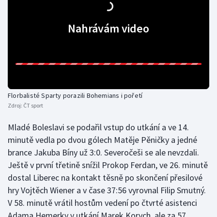
Gymnastika
Nahrávám video
Házená
Jezdectví
Judo
Florbalisté Sparty porazili Bohemians i pořetí
Zdroj:
ČT sport
Krasobruslení
Mladé Boleslavi se podařil vstup do utkání a ve 14.
Lezení
minutě vedla po dvou gólech Matěje Pěničky a jedné
brance Jakuba Bíny už 3:0. Severočeši se ale nevzdali.
Lyže a snowboard
Ještě v první třetině snížil Prokop Ferdan, ve 26. minutě
dostal Liberec na kontakt těsně po skončení přesilové
Moderní pětiboj
hry Vojtěch Wiener a v čase 37:56 vyrovnal Filip Smutný.
V 58. minutě vrátil hostům vedení po čtvrté asistenci
Motorsport
Adama Hemerky v utkání Marek Korych, ale za 57