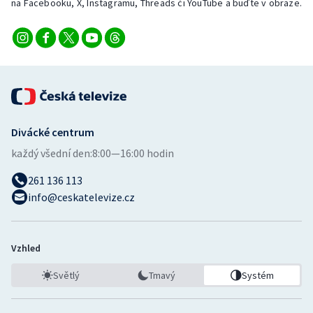
na Facebooku, X, Instagramu, Threads či YouTube a buďte v obraze.
Divácké centrum
každý všední den:
8:00—16:00 hodin
261 136 113
info@ceskatelevize.cz
Vzhled
Světlý
Tmavý
Systém