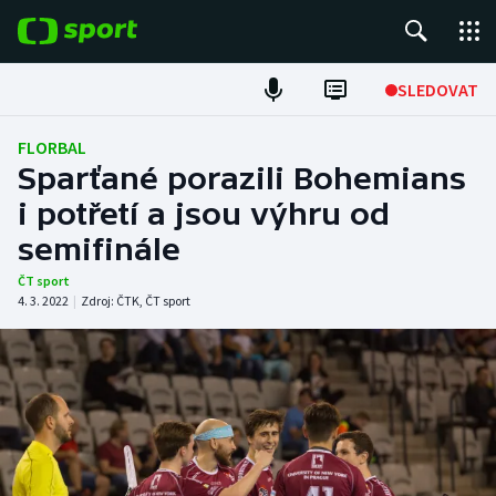
POPULÁRNÍ
SLEDOVAT
Fotbal
FLORBAL
Sparťané porazili Bohemians
Hokej
i potřetí a jsou výhru od
semifinále
Tenis
ČT sport
Atletika
4. 3. 2022
|
Zdroj:
ČTK
,
ČT sport
Cyklistika
DALŠÍ SPORTY
Americký fotbal
NEPŘEHLÉDNĚTE