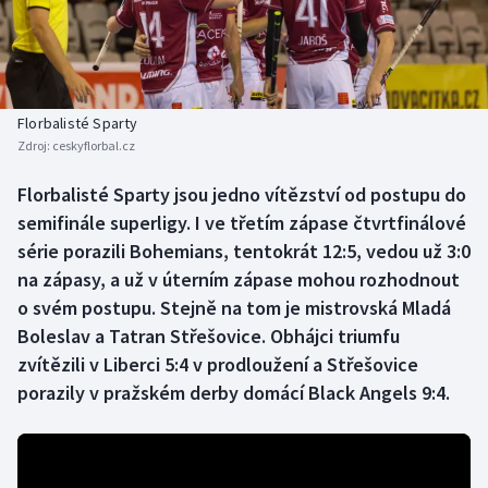
Baseball a softbal
Soutěže
Basketbal
Historické návraty
Biatlon
Aplikace ČT sport
Florbalisté Sparty
Zdroj:
ceskyflorbal.cz
Boby a skeleton
AZ kvíz
Florbalisté Sparty jsou jedno vítězství od postupu do
semifinále superligy. I ve třetím zápase čtvrtfinálové
Box
série porazili Bohemians, tentokrát 12:5, vedou už 3:0
Curling
na zápasy, a už v úterním zápase mohou rozhodnout
o svém postupu. Stejně na tom je mistrovská Mladá
Dostihy
Boleslav a Tatran Střešovice. Obhájci triumfu
zvítězili v Liberci 5:4 v prodloužení a Střešovice
Florbal
porazily v pražském derby domácí Black Angels 9:4.
Futsal
Golf