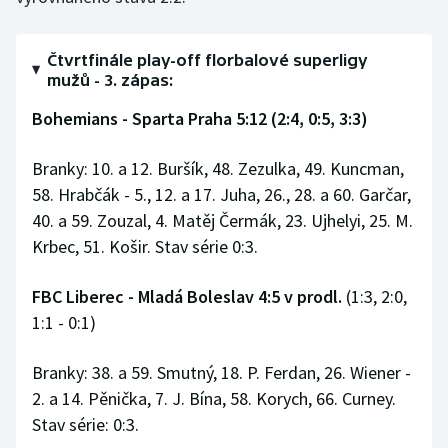
Stolní tenis
Čtvrtfinále play-off florbalové superligy
Triatlon
mužů - 3. zápas:
Veslování
Bohemians - Sparta Praha 5:12 (2:4, 0:5, 3:3)
Vodní slalom
Branky: 10. a 12. Buršík, 48. Zezulka, 49. Kuncman,
58. Hrabčák - 5., 12. a 17. Juha, 26., 28. a 60. Garčar,
Volejbal
40. a 59. Zouzal, 4. Matěj Čermák, 23. Ujhelyi, 25. M.
Krbec, 51. Košir. Stav série 0:3.
Ostatní
FBC Liberec - Mladá Boleslav 4:5 v prodl.
(1:3, 2:0,
1:1 - 0:1)
Branky: 38. a 59. Smutný, 18. P. Ferdan, 26. Wiener -
2. a 14. Pěnička, 7. J. Bína, 58. Korych, 66. Curney.
Stav série: 0:3.