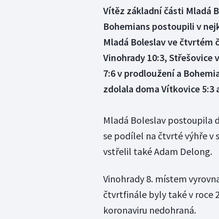
Vítěz základní části Mladá B
Bohemians postoupili v nejk
Mladá Boleslav ve čtvrtém č
Vinohrady 10:3, Střešovice 
7:6 v prodloužení a Bohemian
zdolala doma Vítkovice 5:3 a
Mladá Boleslav postoupila d
se podílel na čtvrté výhře v
vstřelil také Adam Delong.
Vinohrady 8. místem vyrovnal
čtvrtfinále byly také v roce
koronaviru nedohraná.