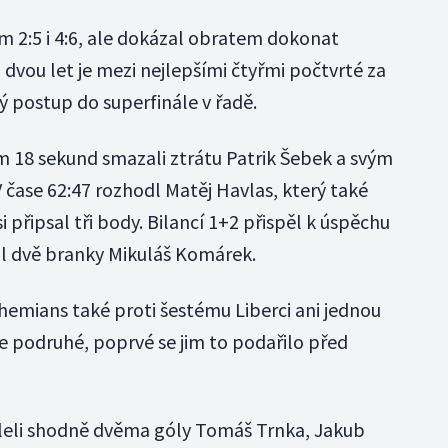
 2:5 i 4:6, ale dokázal obratem dokonat
dvou let je mezi nejlepšími čtyřmi počtvrté za
ý postup do superfinále v řadě.
m 18 sekund smazali ztrátu Patrik Šebek a svým
 čase 62:47 rozhodl Matěj Havlas, který také
 připsal tři body. Bilancí 1+2 přispěl k úspěchu
l dvě branky Mikuláš Komárek.
hemians také proti šestému Liberci ani jednou
le podruhé, poprvé se jim to podařilo před
leli shodně dvěma góly Tomáš Trnka, Jakub