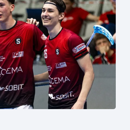
Moderní pětiboj
Triatlon
Motorsport
Veslování
Olympijské hry
Vodní slalom
Parasport
Volejbal
Plavání
Ostatní
Plážový volejbal