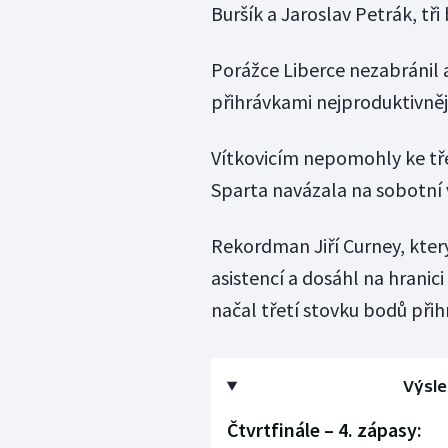
Buršík a Jaroslav Petrák, tři
Porážce Liberce nezabránil
přihrávkami nejproduktivnějš
Vítkovicím nepomohly ke tře
Sparta navázala na sobotní v
Rekordman Jiří Curney, kter
asistencí a dosáhl na hranic
načal třetí stovku bodů přih
Výsle
Čtvrtfinále – 4. zápasy: