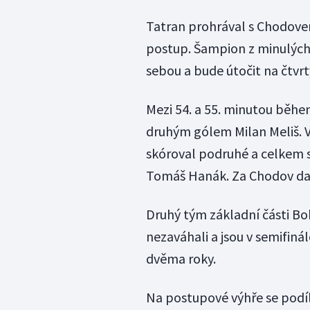
Tatran prohrával s Chodovem
postup. Šampion z minulých 
sebou a bude útočit na čtvrt
Mezi 54. a 55. minutou běhe
druhým gólem Milan Meliš. V
skóroval podruhé a celkem si
Tomáš Hanák. Za Chodov da
Druhý tým základní části Bo
nezaváhali a jsou v semifiná
dvěma roky.
Na postupové výhře se podí