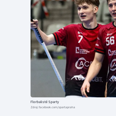
Curling
Dostihy
Florbal
Futsal
Golf
Gymnastika
Florbalisté Sparty
Zdroj:
facebook.com/spartapraha