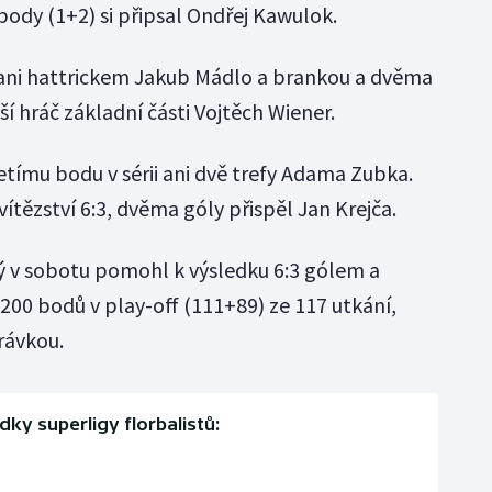
 body (1+2) si připsal Ondřej Kawulok.
 ani hattrickem Jakub Mádlo a brankou a dvěma
í hráč základní části Vojtěch Wiener.
tímu bodu v sérii ani dvě trefy Adama Zubka.
ítězství 6:3, dvěma góly přispěl Jan Krejča.
ý v sobotu pomohl k výsledku 6:3 gólem a
i 200 bodů v play-off (111+89) ze 117 utkání,
rávkou.
dky superligy florbalistů: