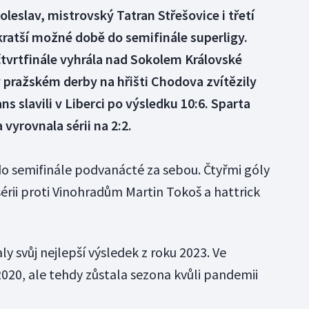
oleslav, mistrovský Tatran Střešovice i třetí
ratší možné době do semifinále superligy.
tvrtfinále vyhrála nad Sokolem Královské
v pražském derby na hřišti Chodova zvítězily
s slavili v Liberci po výsledku 10:6. Sparta
 vyrovnala sérii na 2:2.
o semifinále podvanácté za sebou. Čtyřmi góly
 sérii proti Vinohradům Martin Tokoš a hattrick
y svůj nejlepší výsledek z roku 2023. Ve
 2020, ale tehdy zůstala sezona kvůli pandemii