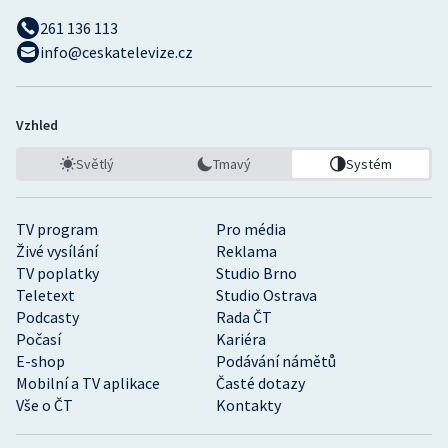
261 136 113
info@ceskatelevize.cz
Vzhled
Světlý
Tmavý
Systém
TV program
Pro média
Živé vysílání
Reklama
TV poplatky
Studio Brno
Teletext
Studio Ostrava
Podcasty
Rada ČT
Počasí
Kariéra
E-shop
Podávání námětů
Mobilní a TV aplikace
Časté dotazy
Vše o ČT
Kontakty