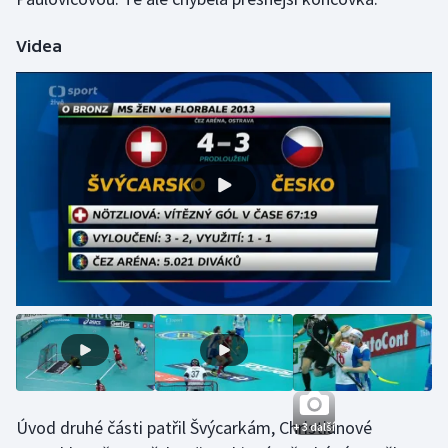
Olympijské hry
Videa
Parasport
Plavání
Plážový volejbal
Ragby
Rychlobruslení
Rychlostní kanoistika
Short track
Sportovní střelba
Úvod druhé části patřil Švýcarkám, Christianové
+ 3 další