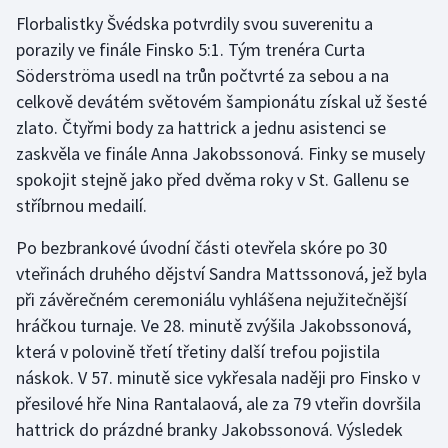
Florbalistky Švédska potvrdily svou suverenitu a
porazily ve finále Finsko 5:1. Tým trenéra Curta
Söderströma usedl na trůn počtvrté za sebou a na
celkově devátém světovém šampionátu získal už šesté
zlato. Čtyřmi body za hattrick a jednu asistenci se
zaskvěla ve finále Anna Jakobssonová. Finky se musely
spokojit stejně jako před dvěma roky v St. Gallenu se
stříbrnou medailí.
Po bezbrankové úvodní části otevřela skóre po 30
vteřinách druhého dějství Sandra Mattssonová, jež byla
při závěrečném ceremoniálu vyhlášena nejužitečnější
hráčkou turnaje. Ve 28. minutě zvýšila Jakobssonová,
která v polovině třetí třetiny další trefou pojistila
náskok. V 57. minutě sice vykřesala naději pro Finsko v
přesilové hře Nina Rantalaová, ale za 79 vteřin dovršila
hattrick do prázdné branky Jakobssonová. Výsledek