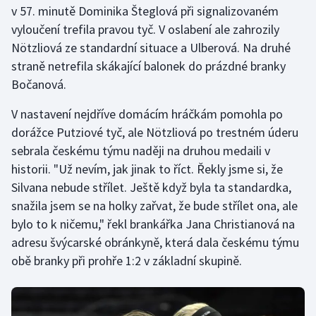
v 57. minutě Dominika Šteglová při signalizovaném
vyloučení trefila pravou tyč. V oslabení ale zahrozily
Nötzliová ze standardní situace a Ulberová. Na druhé
straně netrefila skákající balonek do prázdné branky
Bočanová.
V nastavení nejdříve domácím hráčkám pomohla po
dorážce Putziové tyč, ale Nötzliová po trestném úderu
sebrala českému týmu naději na druhou medaili v
historii. "Už nevím, jak jinak to říct. Řekly jsme si, že
Silvana nebude střílet. Ještě když byla ta standardka,
snažila jsem se na holky zařvat, že bude střílet ona, ale
bylo to k ničemu," řekl brankářka Jana Christianová na
adresu švýcarské obránkyně, která dala českému týmu
obě branky při prohře 1:2 v základní skupině.