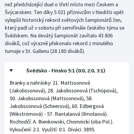
než předcházející duel o třetí místo mezi Českem a
Švýcarskem. Ten díky 5 021 příznivcům v hledišti opět
vylepšil historický rekord světových šampionátů žen,
který padl už v sobotu při semifinále českého týmu se
Švédskem. Na devátý šampionát zavítalo 43 806
diváků, což výrazně překonalo rekord z minulého
turnaje v St. Gallenu (28 180 diváků).
Švédsko - Finsko 5:1 (0:0, 2:0, 3:1)
Branky a nahrávky: 21. Mattssonová
(Jakobssonová), 28. Jakobssonová (Tschöpová),
50. Jakobssonová (Mattssonová), 58.
Jakobssonová (Scheerová), 60. Edbergová
(Wikströmová) - 57. Rantalaová (Ilmolaová).
Rozhodčí: A. Bienkowski, Chomnicki (oba Pol.).
Vyloučení: 2:1. Využití: 0:1. Diváci: 3895.