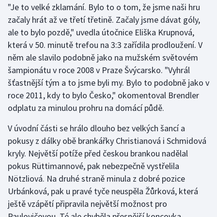
"Je to velké zklamání. Bylo to o tom, že jsme naši hru
začaly hrát až ve třetí třetině. Začaly jsme dávat góly,
Gymnastika
ale to bylo pozdě," uvedla útočnice Eliška Krupnová,
která v 50. minutě trefou na 3:3 zařídila prodloužení. V
Házená
něm ale slavilo podobně jako na mužském světovém
Jezdectví
šampionátu v roce 2008 v Praze Švýcarsko. "Vyhrál
šťastnější tým a to jsme byli my. Bylo to podobně jako v
Judo
roce 2011, kdy to bylo Česko," okomentoval Brendler
odplatu za minulou prohru na domácí půdě.
Krasobruslení
V úvodní části se hrálo dlouho bez velkých šancí a
Lezení
pokusy z dálky obě brankářky Christianová i Schmidová
kryly. Největší potíže před českou brankou nadělal
Lyže a snowboard
pokus Rüttimannové, pak nebezpečně vystřelila
Nötzliová. Na druhé straně minula z dobré pozice
Moderní pětiboj
Urbánková, pak u pravé tyče neuspěla Žůrková, která
ještě vzápětí připravila největší možnost pro
Motorsport
Paulovičovou. Té ale chyběla přesnější koncovka.