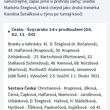
samozřejmě, zápas jsme si prohrály samy," uvedla
Markéta Šteglová, která sterjně jako druhá trenérka
Karolína Šatalíková u týmu po turnaji končí.
Česko - Švýcarsko 3:4 v prodloužení (0:0,
0:2, 3:1 - 0:0)
Branky a nahrávky: 41. D. Šteglová (A. Bočanová),
44. Halfarová (Krupnová), 50. Krupnová
(Urbánková) - 25. Bärtschiová (Rüttimann), 32.
Stellaová (Schmidová), 48. Kernová, 68. Nötzliová
(Martiová). Rozhodčí: Anderssonová, Jensenová
(obě Švéd.). Vyloučení: 2:3. Využití: 1:1. Diváci: 5021.
Sestava Česka:
Christianová - Krupnová, Jílková,
Černá, Čapková, Halfarová, Niemcová - Jarolímová,
Urbánková, D. Šteglová - Hašová, H. Sládečková,
Hyršlová - Žůrková, Paulovičová, Vojáčková - od 41.