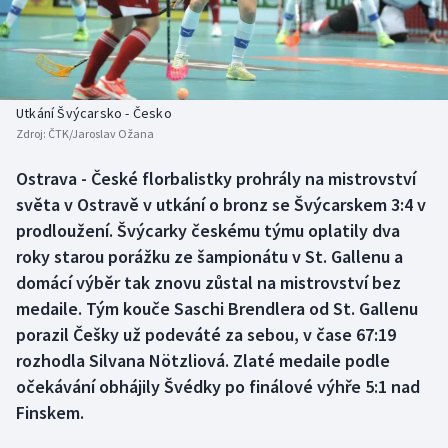
Baseball a softbal
Soutěže
Basketbal
Historické návraty
Biatlon
Aplikace ČT sport
Utkání Švýcarsko - Česko
Zdroj:
ČTK/Jaroslav Ožana
Boby a skeleton
AZ kvíz
Ostrava - České florbalistky prohrály na mistrovství
světa v Ostravě v utkání o bronz se Švýcarskem 3:4 v
Box
prodloužení. Švýcarky českému týmu oplatily dva
Curling
roky starou porážku ze šampionátu v St. Gallenu a
domácí výběr tak znovu zůstal na mistrovství bez
Dostihy
medaile. Tým kouče Saschi Brendlera od St. Gallenu
porazil Češky už podeváté za sebou, v čase 67:19
Florbal
rozhodla Silvana Nötzliová. Zlaté medaile podle
očekávání obhájily Švédky po finálové výhře 5:1 nad
Futsal
Finskem.
Golf