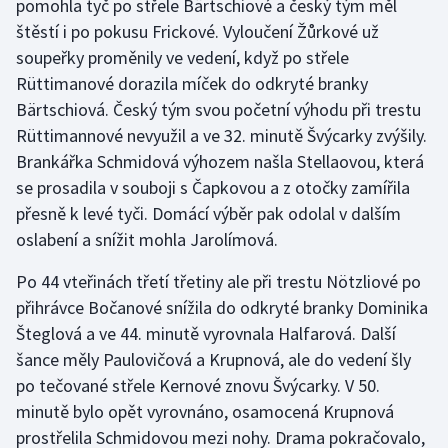
pomohla tyč po střele Bärtschiové a český tým měl
Stolní tenis
štěstí i po pokusu Frickové. Vyloučení Žůrkové už
soupeřky proměnily ve vedení, když po střele
Triatlon
Rüttimanové dorazila míček do odkryté branky
Bärtschiová. Český tým svou početní výhodu při trestu
Veslování
Rüttimannové nevyužil a ve 32. minutě Švýcarky zvýšily.
Vodní slalom
Brankářka Schmidová výhozem našla Stellaovou, která
se prosadila v souboji s Čapkovou a z otočky zamířila
Volejbal
přesně k levé tyči. Domácí výběr pak odolal v dalším
oslabení a snížit mohla Jarolímová.
Ostatní
Po 44 vteřinách třetí třetiny ale při trestu Nötzliové po
přihrávce Bočanové snížila do odkryté branky Dominika
Šteglová a ve 44. minutě vyrovnala Halfarová. Další
šance měly Paulovičová a Krupnová, ale do vedení šly
po tečované střele Kernové znovu Švýcarky. V 50.
minutě bylo opět vyrovnáno, osamocená Krupnová
prostřelila Schmidovou mezi nohy. Drama pokračovalo,