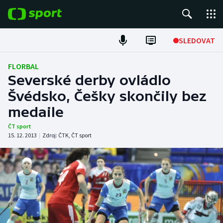
POPULÁRNÍ
SLEDOVAT
Fotbal
FLORBAL
Severské derby ovládlo
Hokej
Švédsko, Češky skončily bez
medaile
Tenis
ČT sport
Atletika
15. 12. 2013
|
Zdroj:
ČTK
,
ČT sport
Cyklistika
DALŠÍ SPORTY
Americký fotbal
NEPŘEHLÉDNĚTE