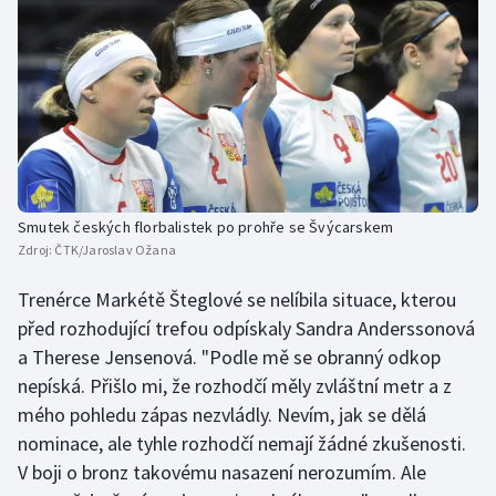
Smutek českých florbalistek po prohře se Švýcarskem
Zdroj:
ČTK/Jaroslav Ožana
Trenérce Markétě Šteglové se nelíbila situace, kterou
před rozhodující trefou odpískaly Sandra Anderssonová
a Therese Jensenová. "Podle mě se obranný odkop
nepíská. Přišlo mi, že rozhodčí měly zvláštní metr a z
mého pohledu zápas nezvládly. Nevím, jak se dělá
nominace, ale tyhle rozhodčí nemají žádné zkušenosti.
V boji o bronz takovému nasazení nerozumím. Ale