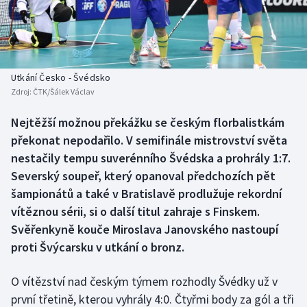
Baseball a softbal
Soutěže
Basketbal
Historické návraty
Biatlon
Aplikace ČT sport
Utkání Česko - Švédsko
Zdroj:
ČTK/Šálek Václav
Boby a skeleton
AZ kvíz
Nejtěžší možnou překážku se českým florbalistkám
překonat nepodařilo. V semifinále mistrovství světa
Box
nestačily tempu suverénního Švédska a prohrály 1:7.
Curling
Severský soupeř, který opanoval předchozích pět
šampionátů a také v Bratislavě prodlužuje rekordní
Dostihy
vítěznou sérii, si o další titul zahraje s Finskem.
Svěřenkyně kouče Miroslava Janovského nastoupí
Florbal
proti Švýcarsku v utkání o bronz.
Futsal
O vítězství nad českým týmem rozhodly Švédky už v
první třetině, kterou vyhrály 4:0. Čtyřmi body za gól a tři
Golf