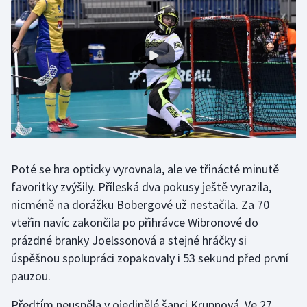
Olympijské hry
Parasport
Plavání
Plážový volejbal
Ragby
Poté se hra opticky vyrovnala, ale ve třinácté minutě
Rychlobruslení
favoritky zvýšily. Příleská dva pokusy ještě vyrazila,
nicméně na dorážku Bobergové už nestačila. Za 70
Rychlostní kanoistika
vteřin navíc zakončila po přihrávce Wibronové do
prázdné branky Joelssonová a stejné hráčky si
Short track
úspěšnou spolupráci zopakovaly i 53 sekund před první
pauzou.
Sportovní střelba
Předtím neuspěla v ojedinělé šanci Krupnová. Ve 27.