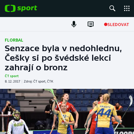
POPULÁRNÍ
SLEDOVAT
Fotbal
FLORBAL
Senzace byla v nedohlednu,
Hokej
Češky si po švédské lekci
zahrají o bronz
Tenis
ČT sport
Atletika
8. 12. 2017
|
Zdroj:
ČT sport
,
ČTK
Cyklistika
DALŠÍ SPORTY
Americký fotbal
NEPŘEHLÉDNĚTE