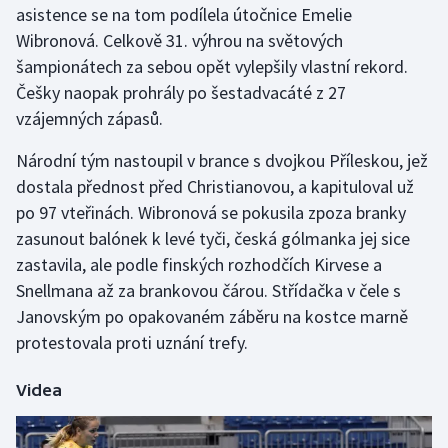
asistence se na tom podílela útočnice Emelie
Wibronová. Celkově 31. výhrou na světových
Gymnastika
šampionátech za sebou opět vylepšily vlastní rekord.
Češky naopak prohrály po šestadvacáté z 27
Házená
vzájemných zápasů.
Jezdectví
Národní tým nastoupil v brance s dvojkou Příleskou, jež
dostala přednost před Christianovou, a kapituloval už
Judo
po 97 vteřinách. Wibronová se pokusila zpoza branky
zasunout balónek k levé tyči, česká gólmanka jej sice
Krasobruslení
zastavila, ale podle finských rozhodčích Kirvese a
Lezení
Snellmana až za brankovou čárou. Střídačka v čele s
Janovským po opakovaném záběru na kostce marně
Lyže a snowboard
protestovala proti uznání trefy.
Moderní pětiboj
Videa
Motorsport