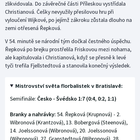
zlikvidovala. Do závěrečné části Příleskou vystřídala
Christianová. Češky nevyužily přesilovou hru při
vyloučení Wijkové, po jejímž zákroku zůstala dlouho na
zemi otřesená Řepková.
V 54. minutě se národní tým dočkal čestného úspěchu.
Řepková po brejku prostřelila Friskovou mezi nohama,
ale kapitulovala i Christianová, když se přesně k levé
tyči trefila Fjellstedtová a stanovila konečný výsledek.
Mistrovství světa florbalistek v Bratislavě:
Semifinále:
Česko - Švédsko 1:7 (0:4, 0:2, 1:1)
Branky a nahrávky:
54. Řepková (Krupnová) - 2.
Wibronová (Krantzová), 13. Bobergová (Steenová),
14. Joelssonová (Wibronová), 20. Joelssonová
(Wibronová), 27. Granstedtová (Wibronová), 28.