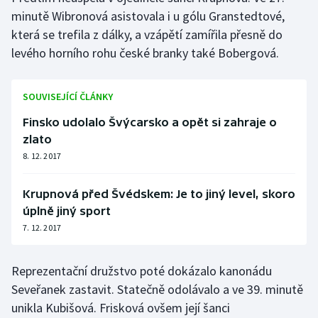
Stolní tenis
minutě Wibronová asistovala i u gólu Granstedtové,
která se trefila z dálky, a vzápětí zamířila přesně do
Triatlon
levého horního rohu české branky také Bobergová.
Veslování
SOUVISEJÍCÍ ČLÁNKY
Vodní slalom
Finsko udolalo Švýcarsko a opět si zahraje o
zlato
Volejbal
8. 12. 2017
Ostatní
Krupnová před Švédskem: Je to jiný level, skoro
úplně jiný sport
7. 12. 2017
Reprezentační družstvo poté dokázalo kanonádu
Seveřanek zastavit. Statečně odolávalo a ve 39. minutě
unikla Kubišová. Frisková ovšem její šanci