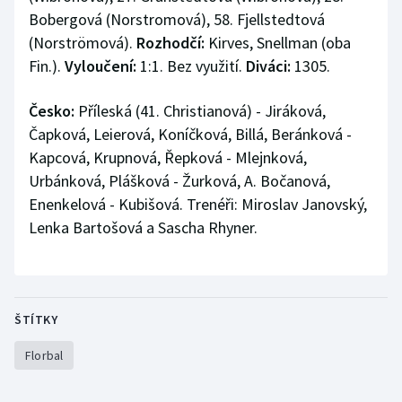
Bobergová (Norstromová), 58. Fjellstedtová
(Norströmová).
Rozhodčí:
Kirves, Snellman (oba
Fin.).
Vyloučení:
1:1. Bez využití.
Diváci:
1305.
Česko:
Příleská (41. Christianová) - Jiráková,
Čapková, Leierová, Koníčková, Billá, Beránková -
Kapcová, Krupnová, Řepková - Mlejnková,
Urbánková, Plášková - Žurková, A. Bočanová,
Enenkelová - Kubišová. Trenéři: Miroslav Janovský,
Lenka Bartošová a Sascha Rhyner.
ŠTÍTKY
Florbal