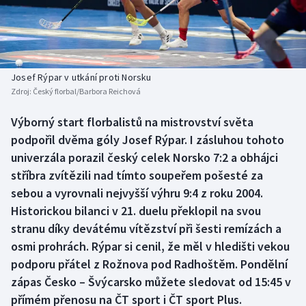
Baseball a softbal
Soutěže
Basketbal
Historické návraty
Biatlon
Aplikace ČT sport
Josef Rýpar v utkání proti Norsku
Zdroj:
Český florbal/Barbora Reichová
Boby a skeleton
AZ kvíz
Výborný start florbalistů na mistrovství světa
podpořil dvěma góly Josef Rýpar. I zásluhou tohoto
Box
univerzála porazil český celek Norsko 7:2 a obhájci
Curling
stříbra zvítězili nad tímto soupeřem pošesté za
sebou a vyrovnali nejvyšší výhru 9:4 z roku 2004.
Dostihy
Historickou bilanci v 21. duelu překlopil na svou
stranu díky devátému vítězství při šesti remízách a
Florbal
osmi prohrách. Rýpar si cenil, že měl v hledišti vekou
podporu přátel z Rožnova pod Radhoštěm. Pondělní
Futsal
zápas Česko – Švýcarsko můžete sledovat od 15:45 v
přímém přenosu na ČT sport i ČT sport Plus.
Golf