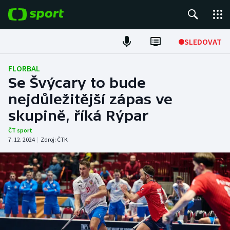
POPULÁRNÍ
SLEDOVAT
Fotbal
FLORBAL
Se Švýcary to bude
Hokej
nejdůležitější zápas ve
skupině, říká Rýpar
Tenis
ČT sport
Atletika
7. 12. 2024
|
Zdroj:
ČTK
Cyklistika
DALŠÍ SPORTY
Americký fotbal
NEPŘEHLÉDNĚTE