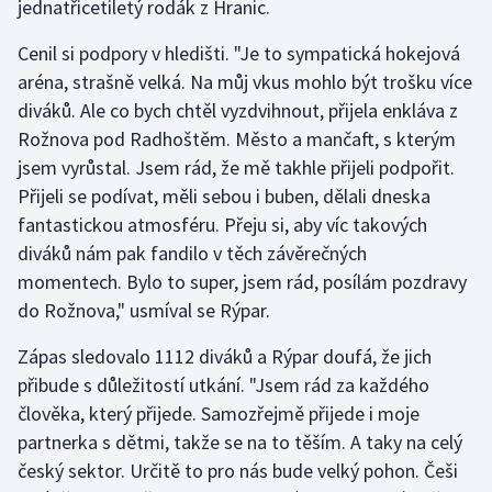
jednatřicetiletý rodák z Hranic.
Stolní tenis
Cenil si podpory v hledišti. "Je to sympatická hokejová
Triatlon
aréna, strašně velká. Na můj vkus mohlo být trošku více
diváků. Ale co bych chtěl vyzdvihnout, přijela enkláva z
Veslování
Rožnova pod Radhoštěm. Město a mančaft, s kterým
jsem vyrůstal. Jsem rád, že mě takhle přijeli podpořit.
Vodní slalom
Přijeli se podívat, měli sebou i buben, dělali dneska
fantastickou atmosféru. Přeju si, aby víc takových
Volejbal
diváků nám pak fandilo v těch závěrečných
Ostatní
momentech. Bylo to super, jsem rád, posílám pozdravy
do Rožnova," usmíval se Rýpar.
Zápas sledovalo 1112 diváků a Rýpar doufá, že jich
přibude s důležitostí utkání. "Jsem rád za každého
člověka, který přijede. Samozřejmě přijede i moje
partnerka s dětmi, takže se na to těším. A taky na celý
český sektor. Určitě to pro nás bude velký pohon. Češi