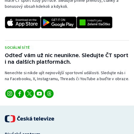
máte ČT sport vždy po ruce. Sledujte přímé přenosy, články a
bonusový obsah kdekoli a kdykoli.
SOCIÁLNÍ SÍTĚ
Odteď vám už nic neunikne. Sledujte ČT sport
i na dalších platformách.
Nenechte si nikde ujít nejnovější sportovní události. Sledujte nás i
na Facebooku, X, Instagramu, Threads či YouTube a buďte v obraze.
Divácké centrum