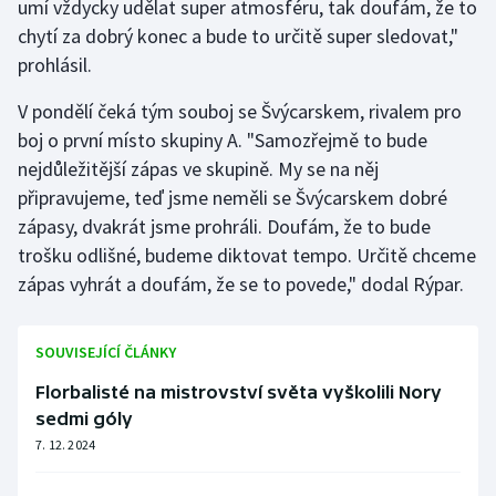
umí vždycky udělat super atmosféru, tak doufám, že to
chytí za dobrý konec a bude to určitě super sledovat,"
prohlásil.
V pondělí čeká tým souboj se Švýcarskem, rivalem pro
boj o první místo skupiny A. "Samozřejmě to bude
nejdůležitější zápas ve skupině. My se na něj
připravujeme, teď jsme neměli se Švýcarskem dobré
zápasy, dvakrát jsme prohráli. Doufám, že to bude
trošku odlišné, budeme diktovat tempo. Určitě chceme
zápas vyhrát a doufám, že se to povede," dodal Rýpar.
SOUVISEJÍCÍ ČLÁNKY
Florbalisté na mistrovství světa vyškolili Nory
sedmi góly
7. 12. 2024