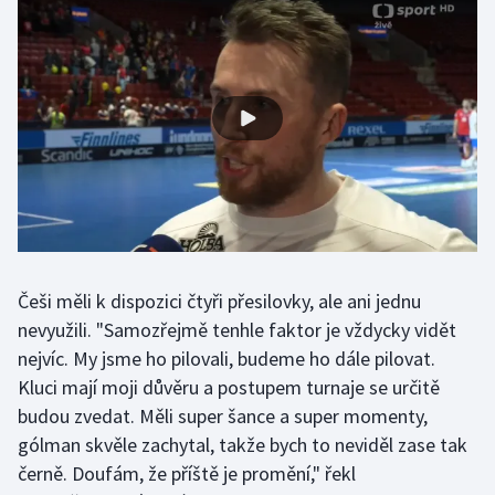
Olympijské hry
Parasport
Plavání
Plážový volejbal
Ragby
Rychlobruslení
Češi měli k dispozici čtyři přesilovky, ale ani jednu
nevyužili. "Samozřejmě tenhle faktor je vždycky vidět
Rychlostní kanoistika
nejvíc. My jsme ho pilovali, budeme ho dále pilovat.
Kluci mají moji důvěru a postupem turnaje se určitě
Short track
budou zvedat. Měli super šance a super momenty,
gólman skvěle zachytal, takže bych to neviděl zase tak
Sportovní střelba
černě. Doufám, že příště je promění," řekl