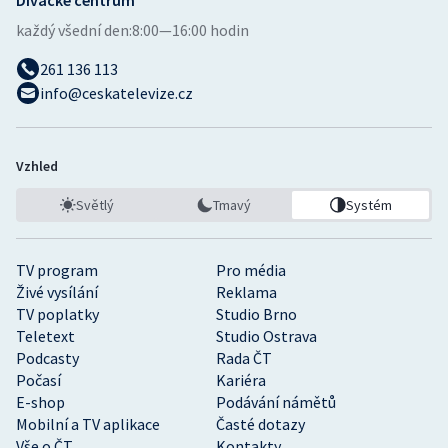
každý všední den:
8:00—16:00 hodin
261 136 113
info@ceskatelevize.cz
Vzhled
Světlý
Tmavý
Systém
TV program
Pro média
Živé vysílání
Reklama
TV poplatky
Studio Brno
Teletext
Studio Ostrava
Podcasty
Rada ČT
Počasí
Kariéra
E-shop
Podávání námětů
Mobilní a TV aplikace
Časté dotazy
Vše o ČT
Kontakty