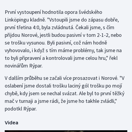
První vystoupení hodnotila opora švédského
Gymnastika
Linköpingu kladně. "Vstoupili jsme do zápasu dobře,
první třetina 4:0, byla zvládnutá. Čekali jsme, s čím
Házená
přijdou Norové, jestli budou pasivní v tom 2-1-2, nebo
Jezdectví
se trošku vysunou. Byli pasivní, což nám hodně
vyhovovalo, i když s tím máme problémy, tak jsme na
Judo
to byli připravení a kontrolovali jsme celou hru," řekl
novinářům Rýpar.
Krasobruslení
V dalším průběhu se začali více prosazovat i Norové. "V
Lezení
oslabení jsme dostali trošku laciný gól trošku po mojí
chybě, kdy jsem se nechal svázat. Ale byl to první těžký
Lyže a snowboard
mač v turnaji a jsme rádi, že jsme ho takhle zvládli,"
podotkl Rýpar.
Moderní pětiboj
Videa
Motorsport