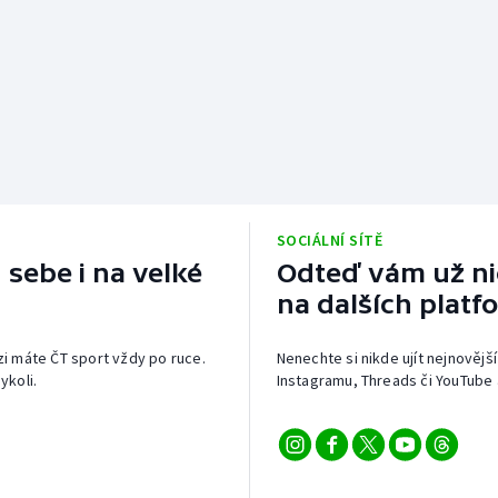
SOCIÁLNÍ SÍTĚ
 sebe i na velké
Odteď vám už nic
na dalších platf
izi máte ČT sport vždy po ruce.
Nenechte si nikde ujít nejnovější
ykoli.
Instagramu, Threads či YouTube 