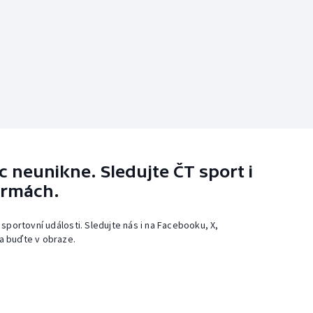
 neunikne. Sledujte ČT sport i
ormách.
 sportovní události. Sledujte nás i na Facebooku, X,
a buďte v obraze.