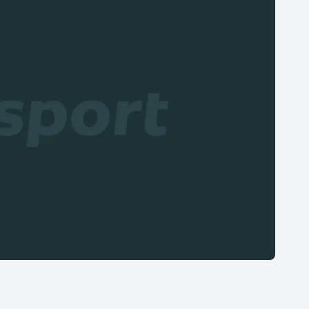
Moderní pětiboj
Triatlon
Motorsport
Veslování
Olympijské hry
Vodní slalom
Parasport
Volejbal
Plavání
Ostatní
Plážový volejbal