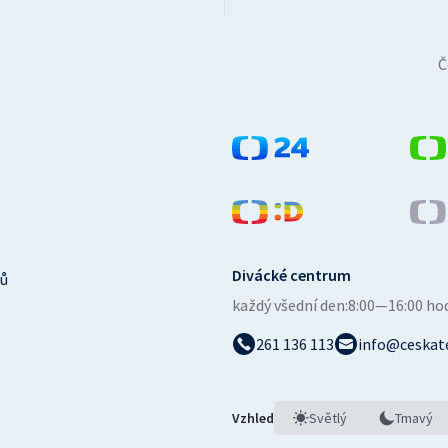
Č
Divácké centrum
ů
každý všední den:
8:00—16:00 ho
261 136 113
info@ceskate
Vzhled
Světlý
Tmavý