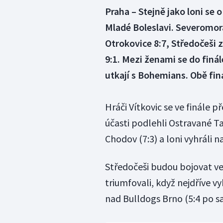
Praha – Stejně jako loni se 
Mladé Boleslavi. Severomora
Otrokovice 8:7, Středočeši 
9:1. Mezi ženami se do finál
utkají s Bohemians. Obě finá
Hráči Vítkovic se ve finále př
účasti podlehli Ostravané Tat
Chodov (7:3) a loni vyhráli n
Středočeši budou bojovat ve 
triumfovali, když nejdříve vy
nad Bulldogs Brno (5:4 po 