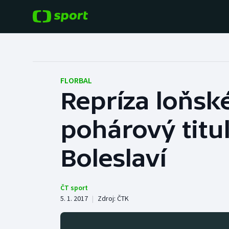
POPULÁRNÍ
DALŠÍ SPORTY
Fotbal
Americký fotbal
FLORBAL
Repríza loňské
Hokej
Baseball a softbal
pohárový titul
Tenis
Basketbal
Atletika
Boleslaví
Biatlon
Cyklistika
Boby a skeleton
ČT sport
5. 1. 2017
|
Zdroj:
ČTK
Box