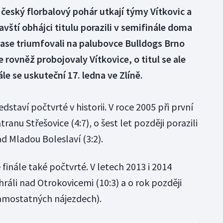
o český florbalový pohár utkají týmy Vítkovic a
vští obhájci titulu porazili v semifinále doma
zase triumfovali na palubovce Bulldogs Brno
e rovněž probojovaly Vítkovice, o titul se ale
le se uskuteční 17. ledna ve Zlíně.
edstaví počtvrté v historii. V roce 2005 při první
ranu Střešovice (4:7), o šest let později porazili
ad Mladou Boleslaví (3:2).
finále také počtvrté. V letech 2013 i 2014
hráli nad Otrokovicemi (10:3) a o rok později
samostatných nájezdech).