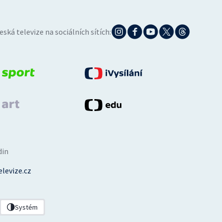
eská televize na sociálních sítích:
din
levize.cz
Systém