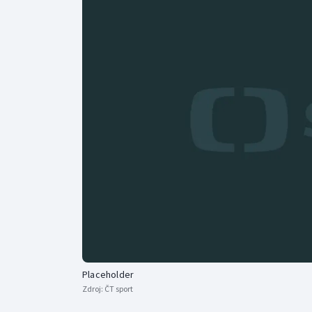
Curling
Dostihy
Florbal
Futsal
Golf
Gymnastika
Placeholder
Zdroj:
ČT sport