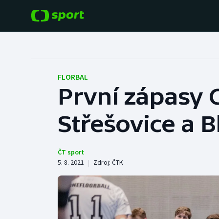
POPULÁRNÍ
DALŠÍ SPORTY
Fotbal
Americký fotbal
FLORBAL
První zápasy 
Hokej
Baseball a softbal
Střešovice a 
Tenis
Basketbal
Atletika
Biatlon
ČT sport
5. 8. 2021
|
Zdroj:
ČTK
Cyklistika
Boby a skeleton
Box