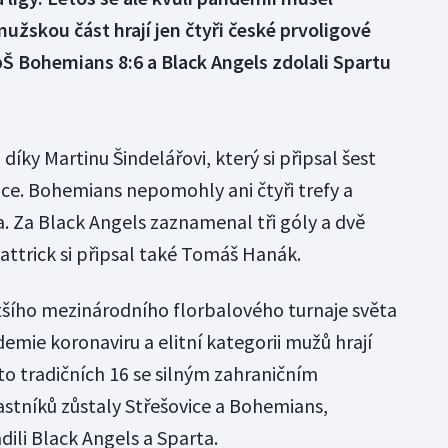
užskou část hrají jen čtyři české prvoligové
bŠ Bohemians 8:6 a Black Angels zdolali Spartu
íky Martinu Šindelářovi, který si připsal šest
ence. Bohemians nepomohly ani čtyři trefy a
. Za Black Angels zaznamenal tři góly a dvě
ttrick si připsal také Tomáš Hanák.
ětšího mezinárodního florbalového turnaje světa
demie koronaviru a elitní kategorii mužů hrají
to tradičních 16 se silným zahraničním
stníků zůstaly Střešovice a Bohemians,
dili Black Angels a Sparta.