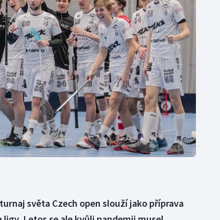
Moderní pětiboj
Triatlon
Motorsport
Veslování
Olympijské hry
Vodní slalom
Parasport
Volejbal
Plavání
Ostatní
Plážový volejbal
 turnaj světa Czech open slouží jako příprava
 ligy. Letos se ale kvůli pandemii musel