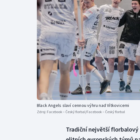
Curling
Dostihy
Florbal
Futsal
Golf
Gymnastika
Black Angels slaví cennou výhru nad Vítkovicemi
Zdroj:
Facebook – Český florbal/Facebook – Český florbal
Tradiční největší florbalový
elitních evropských týmů na