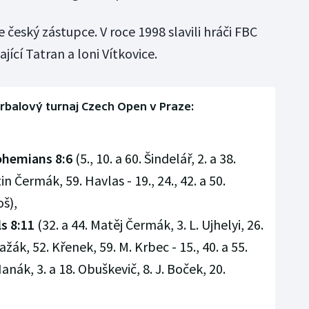
je český zástupce. V roce 1998 slavili hráči FBC
jící Tatran a loni Vítkovice.
rbalový turnaj Czech Open v Praze:
ohemians 8:6
(5., 10. a 60. Šindelář, 2. a 38.
in Čermák, 59. Havlas - 19., 24., 42. a 50.
oš),
s 8:11
(32. a 44. Matěj Čermák, 3. L. Ujhelyi, 26.
ažák, 52. Křenek, 59. M. Krbec - 15., 40. a 55.
anák, 3. a 18. Obuškevič, 8. J. Boček, 20.