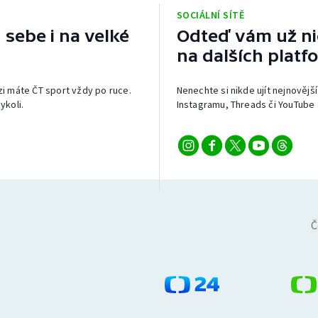
SOCIÁLNÍ SÍTĚ
 sebe i na velké
Odteď vám už nic
na dalších platf
izi máte ČT sport vždy po ruce.
Nenechte si nikde ujít nejnovější
ykoli.
Instagramu, Threads či YouTube 
Č