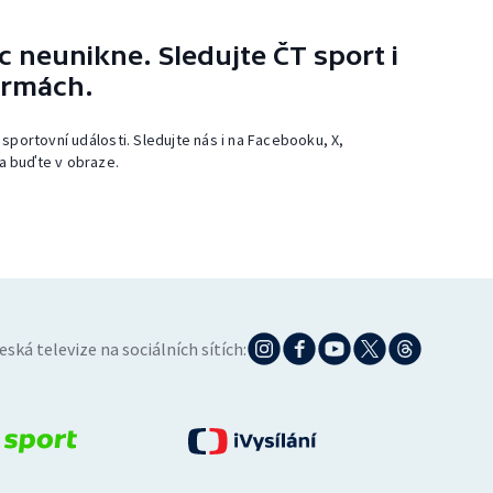
 neunikne. Sledujte ČT sport i
ormách.
 sportovní události. Sledujte nás i na Facebooku, X,
a buďte v obraze.
eská televize na sociálních sítích: