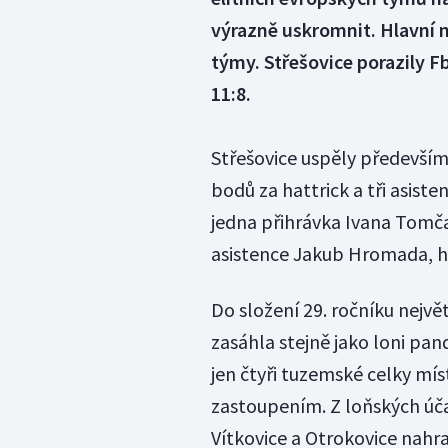
výrazně uskromnit. Hlavní m
týmy. Střešovice porazily F
11:8.
Střešovice uspěly především d
bodů za hattrick a tři asist
jedna přihrávka Ivana Tomča
asistence Jakub Hromada, ha
Do složení 29. ročníku nejv
zasáhla stejně jako loni pan
jen čtyři tuzemské celky mís
zastoupením. Z loňských úča
Vítkovice a Otrokovice nahra