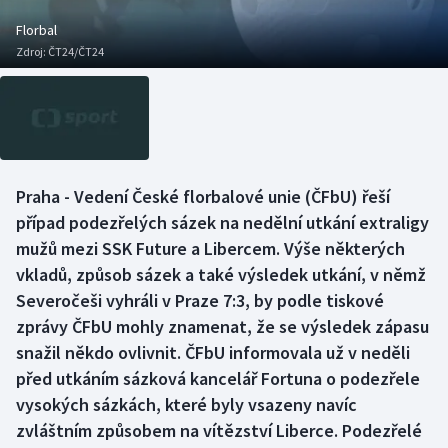
Baseball a softbal
Soutěže
Florbal
Zdroj:
ČT24/ČT24
Basketbal
Historické návraty
Biatlon
Aplikace ČT sport
Boby a skeleton
AZ kvíz
Praha - Vedení České florbalové unie (ČFbU) řeší
Box
případ podezřelých sázek na nedělní utkání extraligy
mužů mezi SSK Future a Libercem. Výše některých
Curling
vkladů, způsob sázek a také výsledek utkání, v němž
Severočeši vyhráli v Praze 7:3, by podle tiskové
Dostihy
zprávy ČFbU mohly znamenat, že se výsledek zápasu
Florbal
snažil někdo ovlivnit. ČFbU informovala už v neděli
před utkáním sázková kancelář Fortuna o podezřele
Futsal
vysokých sázkách, které byly vsazeny navíc
zvláštním způsobem na vítězství Liberce. Podezřelé
Golf