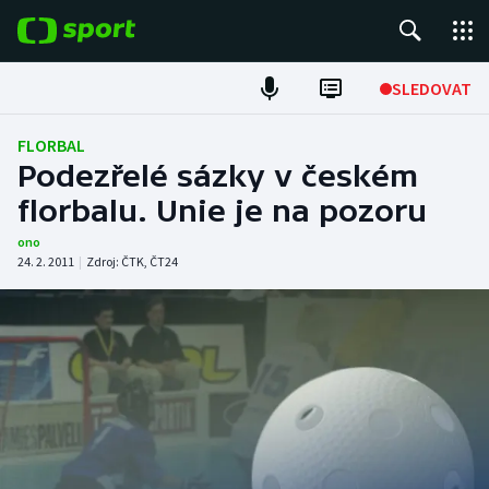
POPULÁRNÍ
SLEDOVAT
Fotbal
FLORBAL
Podezřelé sázky v českém
Hokej
florbalu. Unie je na pozoru
Tenis
ono
24. 2. 2011
|
Zdroj:
ČTK
,
ČT24
Atletika
Cyklistika
DALŠÍ SPORTY
Americký fotbal
NEPŘEHLÉDNĚTE