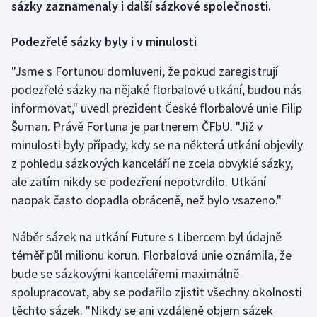
sázky zaznamenaly i další sázkové společnosti.
Gymnastika
Podezřelé sázky byly i v minulosti
Házená
"Jsme s Fortunou domluveni, že pokud zaregistrují
podezřelé sázky na nějaké florbalové utkání, budou nás
Jezdectví
informovat," uvedl prezident České florbalové unie Filip
Šuman. Právě Fortuna je partnerem ČFbU. "Již v
Judo
minulosti byly případy, kdy se na některá utkání objevily
z pohledu sázkových kanceláří ne zcela obvyklé sázky,
Krasobruslení
ale zatím nikdy se podezření nepotvrdilo. Utkání
naopak často dopadla obráceně, než bylo vsazeno."
Lezení
Náběr sázek na utkání Future s Libercem byl údajně
Lyže a snowboard
téměř půl milionu korun. Florbalová unie oznámila, že
Moderní pětiboj
bude se sázkovými kancelářemi maximálně
spolupracovat, aby se podařilo zjistit všechny okolnosti
Motorsport
těchto sázek. "Nikdy se ani vzdáleně objem sázek