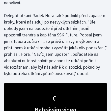
neovlivní.
Stolní tenis
Delegát utkání Radek Hora také podnikl před zápasem
Triatlon
kroky, které následují po nezvyklých sázkách. "Dle
Veslování
dohody jsem na podezření před utkáním jasně
upozornil trenéra a kapitána SSK Future. Popsal jsem
Vodní slalom
jim situaci a zdůraznil, že právě oni svým výkonem a
přístupem k utkání mohou vyvrátit jakékoliv podezření,"
Volejbal
prohlásil Hora. "Navíc jsem upozornil pořadatele na
absolutní nutnost splnit povinnost z utkání pořídit
Ostatní
videozáznam, aby byl následně k dispozici, pokud by
bylo potřeba utkání zpětně posuzovat," dodal.
Nahrávám video