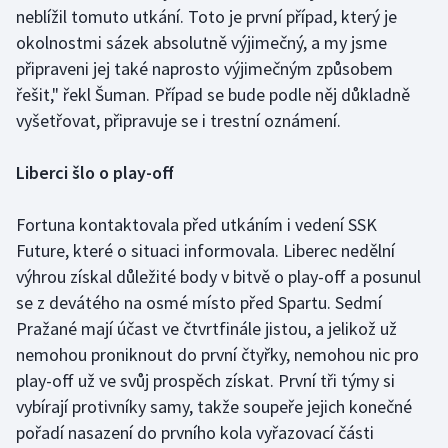
neblížil tomuto utkání. Toto je první případ, který je
Olympijské hry
okolnostmi sázek absolutně výjimečný, a my jsme
připraveni jej také naprosto výjimečným způsobem
Parasport
řešit," řekl Šuman. Případ se bude podle něj důkladně
vyšetřovat, připravuje se i trestní oznámení.
Plavání
Liberci šlo o play-off
Plážový volejbal
Ragby
Fortuna kontaktovala před utkáním i vedení SSK
Future, které o situaci informovala. Liberec nedělní
Rychlobruslení
výhrou získal důležité body v bitvě o play-off a posunul
se z devátého na osmé místo před Spartu. Sedmí
Rychlostní kanoistika
Pražané mají účast ve čtvrtfinále jistou, a jelikož už
nemohou proniknout do první čtyřky, nemohou nic pro
Short track
play-off už ve svůj prospěch získat. První tři týmy si
vybírají protivníky samy, takže soupeře jejich konečné
Sportovní střelba
pořadí nasazení do prvního kola vyřazovací části