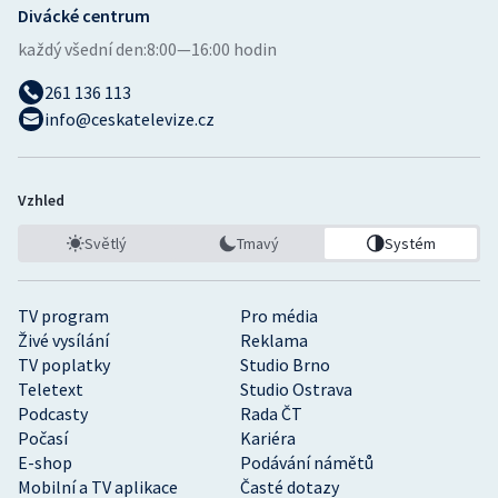
Divácké centrum
každý všední den:
8:00—16:00 hodin
261 136 113
info@ceskatelevize.cz
Vzhled
Světlý
Tmavý
Systém
TV program
Pro média
Živé vysílání
Reklama
TV poplatky
Studio Brno
Teletext
Studio Ostrava
Podcasty
Rada ČT
Počasí
Kariéra
E-shop
Podávání námětů
Mobilní a TV aplikace
Časté dotazy