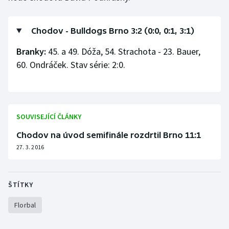
Olympijské hry
Chodov - Bulldogs Brno 3:2 (0:0, 0:1, 3:1)
Parasport
Branky:
45. a 49. Dóža, 54. Strachota - 23. Bauer,
60. Ondráček. Stav série: 2:0.
Plavání
Plážový volejbal
Ragby
SOUVISEJÍCÍ ČLÁNKY
Chodov na úvod semifinále rozdrtil Brno 11:1
Rychlobruslení
27. 3. 2016
Rychlostní kanoistika
ŠTÍTKY
Short track
Florbal
Sportovní střelba