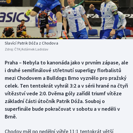
Baseball a softbal
Soutěže
Basketbal
Historické návraty
Biatlon
Aplikace ČT sport
Slavící Patrik Dóža z Chodova
Boby a skeleton
AZ kvíz
Zdroj:
ČTK/Adámek Ladislav
Box
Praha – Nebyla to kanonáda jako v prvním zápase, ale
i druhé semifinálové střetnutí superligy florbalistů
Curling
mezi Chodovem a Bulldogs Brno vyznělo pro pražský
celek. Ten tentokrát vyhrál 3:2 a v sérii hrané na čtyři
Dostihy
vítězství vede 2:0. Dvěma góly zařídil triumf vítěze
základní části útočník Patrik Dóža. Souboj o
Florbal
superfinále bude pokračovat v sobotu a v neděli v
Brně.
Futsal
Chodov měl po nedělní výhře 11:1 tentokrát větší
Golf