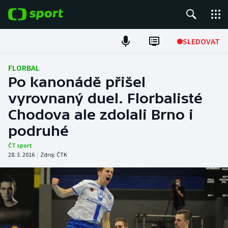
POPULÁRNÍ
SLEDOVAT
Fotbal
FLORBAL
Po kanonádě přišel
Hokej
vyrovnaný duel. Florbalisté
Chodova ale zdolali Brno i
Tenis
podruhé
Atletika
ČT sport
28. 3. 2016
|
Zdroj:
ČTK
Cyklistika
DALŠÍ SPORTY
Americký fotbal
NEPŘEHLÉDNĚTE