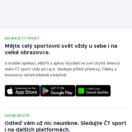
Stolní tenis
Triatlon
Veslování
APLIKACE ČT SPORT
Mějte celý sportovní svět vždy u sebe i na
Vodní slalom
velké obrazovce.
Volejbal
S mobilní aplikací, HbbTV a apkou iVysílání ve své chytré televizi
máte ČT sport vždy po ruce. Sledujte přímé přenosy, články a
Ostatní
bonusový obsah kdekoli a kdykoli.
SOCIÁLNÍ SÍTĚ
Odteď vám už nic neunikne. Sledujte ČT sport
i na dalších platformách.