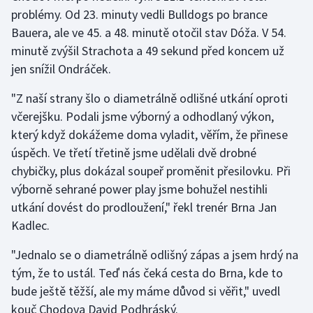
problémy. Od 23. minuty vedli Bulldogs po brance
Bauera, ale ve 45. a 48. minutě otočil stav Dóža. V 54.
Gymnastika
minutě zvýšil Strachota a 49 sekund před koncem už
Házená
jen snížil Ondráček.
"Z naší strany šlo o diametrálně odlišné utkání oproti
Jezdectví
včerejšku. Podali jsme výborný a odhodlaný výkon,
Judo
který když dokážeme doma vyladit, věřím, že přinese
úspěch. Ve třetí třetině jsme udělali dvě drobné
Krasobruslení
chybičky, plus dokázal soupeř proměnit přesilovku. Při
výborně sehrané power play jsme bohužel nestihli
Lezení
utkání dovést do prodloužení," řekl trenér Brna Jan
Kadlec.
Lyže a snowboard
"Jednalo se o diametrálně odlišný zápas a jsem hrdý na
Moderní pětiboj
tým, že to ustál. Teď nás čeká cesta do Brna, kde to
bude ještě těžší, ale my máme důvod si věřit," uvedl
Motorsport
kouč Chodova David Podhráský.