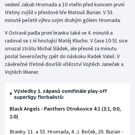
vedení Jakub Hromada a 10 vteřin před koncem první
třetiny zvýšil v přesilové hře Matouš Burian. V 53.
Gymnastika
minutě pečetil výhru svým druhým gólem Hromada.
Házená
V Ostravě padla první branka také ve 4. minutě a
radoval se z ní hostující Matěj Klucho. V čase 10:51 sice
Jezdectví
smazal ztrátu Michal Sládek, ale přesně za minutu
poslal Severočechy zpět do náskoku Radek Valeš. V
Judo
závěrečné třetině dovršili vítězství Vojtěch Janeček a
Vojtěch Wiener.
Krasobruslení
Lezení
Výsledky 1. zápasů osmifinále play-off
superligy florbalistů:
Lyže a snowboard
Black Angels - Panthers Otrokovice 4:1 (3:1, 0:0,
Moderní pětiboj
1:0)
Motorsport
Branky: 11. a 53. Hromada, 4. J. Boček, 20. Burian -