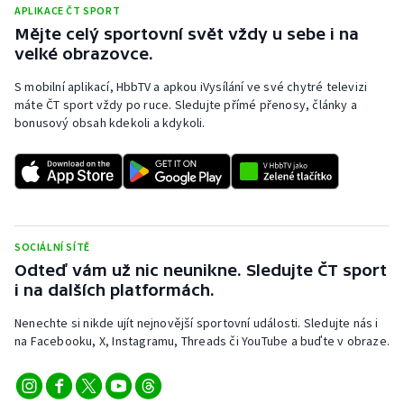
Stolní tenis
APLIKACE ČT SPORT
Mějte celý sportovní svět vždy u sebe i na
velké obrazovce.
Triatlon
S mobilní aplikací, HbbTV a apkou iVysílání ve své chytré televizi
Veslování
máte ČT sport vždy po ruce. Sledujte přímé přenosy, články a
bonusový obsah kdekoli a kdykoli.
Vodní slalom
Volejbal
Ostatní
SOCIÁLNÍ SÍTĚ
Odteď vám už nic neunikne. Sledujte ČT sport
i na dalších platformách.
Nenechte si nikde ujít nejnovější sportovní události. Sledujte nás i
na Facebooku, X, Instagramu, Threads či YouTube a buďte v obraze.