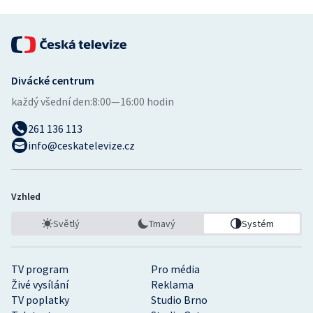
Divácké centrum
každý všední den:
8:00—16:00 hodin
261 136 113
info@ceskatelevize.cz
Vzhled
Světlý
Tmavý
Systém
TV program
Pro média
Živé vysílání
Reklama
TV poplatky
Studio Brno