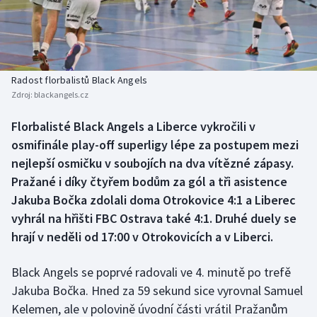
Baseball a softbal
Soutěže
Basketbal
Historické návraty
Biatlon
Aplikace ČT sport
Radost florbalistů Black Angels
Zdroj:
blackangels.cz
Boby a skeleton
AZ kvíz
Florbalisté Black Angels a Liberce vykročili v
osmifinále play-off superligy lépe za postupem mezi
Box
nejlepší osmičku v soubojích na dva vítězné zápasy.
Curling
Pražané i díky čtyřem bodům za gól a tři asistence
Jakuba Bočka zdolali doma Otrokovice 4:1 a Liberec
Dostihy
vyhrál na hřišti FBC Ostrava také 4:1. Druhé duely se
hrají v neděli od 17:00 v Otrokovicích a v Liberci.
Florbal
Black Angels se poprvé radovali ve 4. minutě po trefě
Futsal
Jakuba Bočka. Hned za 59 sekund sice vyrovnal Samuel
Kelemen, ale v polovině úvodní části vrátil Pražanům
Golf