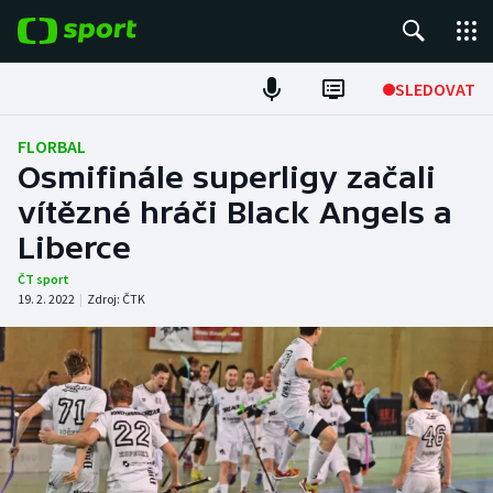
POPULÁRNÍ
SLEDOVAT
Fotbal
FLORBAL
Osmifinále superligy začali
Hokej
vítězné hráči Black Angels a
Liberce
Tenis
ČT sport
Atletika
19. 2. 2022
|
Zdroj:
ČTK
Cyklistika
DALŠÍ SPORTY
Americký fotbal
NEPŘEHLÉDNĚTE