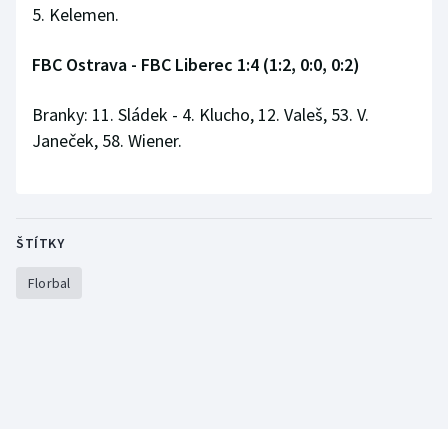
5. Kelemen.
Olympijské hry
FBC Ostrava - FBC Liberec 1:4 (1:2, 0:0, 0:2)
Parasport
Branky: 11. Sládek - 4. Klucho, 12. Valeš, 53. V.
Plavání
Janeček, 58. Wiener.
Plážový volejbal
Ragby
ŠTÍTKY
Rychlobruslení
Florbal
Rychlostní kanoistika
Short track
Sportovní střelba