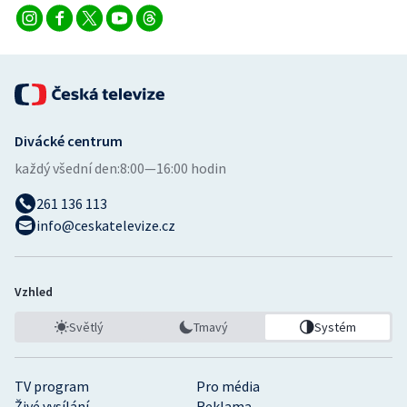
Divácké centrum
každý všední den:
8:00—16:00 hodin
261 136 113
info@ceskatelevize.cz
Vzhled
Světlý
Tmavý
Systém
TV program
Pro média
Živé vysílání
Reklama