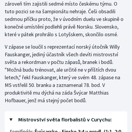
zároveň tím zajistili sedmé místo českému týmu. O
Stolní tenis
tuto pozici se na šampionátu nehraje. Češi obsadili
Triatlon
sedmou příčku proto, že v úvodním duelu ve skupině o
konečné umístění podlehli právě Norsku. Slovensko,
Veslování
které v pátek prohrálo s Lotyšskem, skončilo osmé.
V zápase se loučil s reprezentací norský útočník Willy
Vodní slalom
Fauskanger, jediný účastník všech devíti mistrovství
Volejbal
světa a rekordman v počtu zápasů, branek i bodů.
"Možná budu trénovat, ale určitě ne v příštích dvou
Ostatní
letech," řekl Fauskanger, který ve svém 48. zápase na
MS vstřelil 50. branku a zaznamenal 78. bod. V
produktivitě mu dýchá na záda Švýcar Matthias
Hofbauer, jenž má stejný počet bodů.
Mistrovství světa florbalistů v Curychu:
Semifinále:
Švýcarsko - Finsko 3:4 v prodl. (1:1, 2:0,