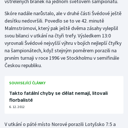
vstřelených branek na jednom světovém šampionátu.
Olympijské hry
Skóre nadále narůstalo, ale v druhé části Švédové ještě
desítku nedovršili. Povedlo se to ve 42. minutě
Parasport
Malmströmovi, který pak ještě dvěma zásahy vylepšil
svou bilanci v utkání na čtyři trefy. Výsledkem 13:0
Plavání
vyrovnali Švédové nejvyšší výhru v bojích nejlepší čtyřky
Plážový volejbal
na šampionátech, když stejným poměrem porazili na
prvním turnaji v roce 1996 ve Stockholmu v semifinále
Ragby
Českou republiku.
Rychlobruslení
SOUVISEJÍCÍ ČLÁNKY
Rychlostní kanoistika
Takto fatální chyby se dělat nemají, litovali
florbalisté
Short track
6. 12. 2012
Sportovní střelba
V utkání o páté místo Norové porazili Lotyšsko 7:5 a