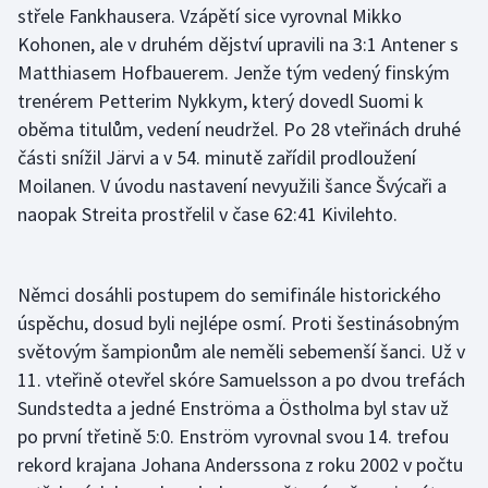
střele Fankhausera. Vzápětí sice vyrovnal Mikko
Kohonen, ale v druhém dějství upravili na 3:1 Antener s
Gymnastika
Matthiasem Hofbauerem. Jenže tým vedený finským
trenérem Petterim Nykkym, který dovedl Suomi k
Házená
oběma titulům, vedení neudržel. Po 28 vteřinách druhé
Jezdectví
části snížil Järvi a v 54. minutě zařídil prodloužení
Moilanen. V úvodu nastavení nevyužili šance Švýcaři a
Judo
naopak Streita prostřelil v čase 62:41 Kivilehto.
Krasobruslení
Němci dosáhli postupem do semifinále historického
Lezení
úspěchu, dosud byli nejlépe osmí. Proti šestinásobným
světovým šampionům ale neměli sebemenší šanci. Už v
Lyže a snowboard
11. vteřině otevřel skóre Samuelsson a po dvou trefách
Sundstedta a jedné Enströma a Östholma byl stav už
Moderní pětiboj
po první třetině 5:0. Enström vyrovnal svou 14. trefou
rekord krajana Johana Anderssona z roku 2002 v počtu
Motorsport