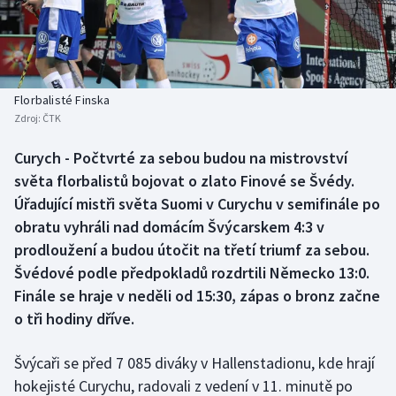
Baseball a softbal
Soutěže
Basketbal
Historické návraty
Biatlon
Aplikace ČT sport
Florbalisté Finska
Zdroj:
ČTK
Boby a skeleton
AZ kvíz
Curych - Počtvrté za sebou budou na mistrovství
světa florbalistů bojovat o zlato Finové se Švédy.
Box
Úřadující mistři světa Suomi v Curychu v semifinále po
Curling
obratu vyhráli nad domácím Švýcarskem 4:3 v
prodloužení a budou útočit na třetí triumf za sebou.
Dostihy
Švédové podle předpokladů rozdrtili Německo 13:0.
Finále se hraje v neděli od 15:30, zápas o bronz začne
Florbal
o tři hodiny dříve.
Futsal
Švýcaři se před 7 085 diváky v Hallenstadionu, kde hrají
hokejisté Curychu, radovali z vedení v 11. minutě po
Golf