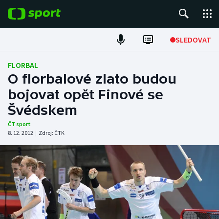
POPULÁRNÍ
SLEDOVAT
Fotbal
FLORBAL
O florbalové zlato budou
Hokej
bojovat opět Finové se
Švédskem
Tenis
ČT sport
Atletika
8. 12. 2012
|
Zdroj:
ČTK
Cyklistika
DALŠÍ SPORTY
Americký fotbal
NEPŘEHLÉDNĚTE