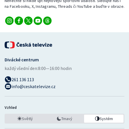
Nenechte si nikde ujít nejnovější sportovní události. Sledujte nás i
na Facebooku, X, Instagramu, Threads či YouTube a buďte v obraze.
Divácké centrum
každý všední den:
8:00—16:00 hodin
261 136 113
info@ceskatelevize.cz
Vzhled
Světlý
Tmavý
Systém