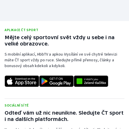
Stolní tenis
Triatlon
APLIKACE ČT SPORT
Veslování
Mějte celý sportovní svět vždy u sebe i na
velké obrazovce.
Vodní slalom
S mobilní aplikací, HbbTV a apkou iVysílání ve své chytré televizi
Volejbal
máte ČT sport vždy po ruce. Sledujte přímé přenosy, články a
bonusový obsah kdekoli a kdykoli.
Ostatní
SOCIÁLNÍ SÍTĚ
Odteď vám už nic neunikne. Sledujte ČT sport
i na dalších platformách.