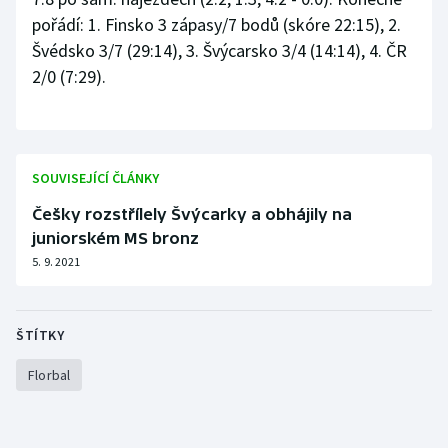
pořádí: 1. Finsko 3 zápasy/7 bodů (skóre 22:15), 2.
Olympijské hry
Švédsko 3/7 (29:14), 3. Švýcarsko 3/4 (14:14), 4. ČR
2/0 (7:29).
Parasport
Plavání
Plážový volejbal
SOUVISEJÍCÍ ČLÁNKY
Češky rozstřílely Švýcarky a obhájily na
Ragby
juniorském MS bronz
5. 9. 2021
Rychlobruslení
Rychlostní kanoistika
ŠTÍTKY
Short track
Florbal
Sportovní střelba