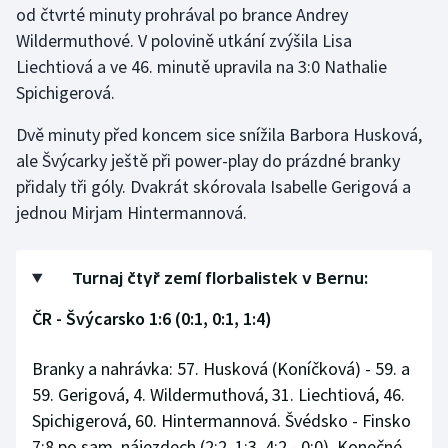
od čtvrté minuty prohrával po brance Andrey
Wildermuthové. V polovině utkání zvýšila Lisa
Gymnastika
Liechtiová a ve 46. minutě upravila na 3:0 Nathalie
Spichigerová.
Házená
Dvě minuty před koncem sice snížila Barbora Husková,
Jezdectví
ale Švýcarky ještě při power-play do prázdné branky
přidaly tři góly. Dvakrát skórovala Isabelle Gerigová a
Judo
jednou Mirjam Hintermannová.
Krasobruslení
Turnaj čtyř zemí florbalistek v Bernu:
Lezení
ČR - Švýcarsko 1:6 (0:1, 0:1, 1:4)
Lyže a snowboard
Branky a nahrávka: 57. Husková (Koníčková) - 59. a
Moderní pětiboj
59. Gerigová, 4. Wildermuthová, 31. Liechtiová, 46.
Spichigerová, 60. Hintermannová. Švédsko - Finsko
Motorsport
7:8 po sam. nájezdech (2:2, 1:3, 4:2 - 0:0). Konečné