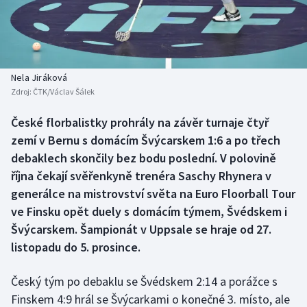
Baseball a softbal
Soutěže
Basketbal
Historické návraty
Biatlon
Aplikace ČT sport
Nela Jiráková
Zdroj:
ČTK/Václav Šálek
Boby a skeleton
AZ kvíz
České florbalistky prohrály na závěr turnaje čtyř
zemí v Bernu s domácím Švýcarskem 1:6 a po třech
Box
debaklech skončily bez bodu poslední. V polovině
Curling
října čekají svěřenkyně trenéra Saschy Rhynera v
generálce na mistrovství světa na Euro Floorball Tour
Dostihy
ve Finsku opět duely s domácím týmem, Švédskem i
Švýcarskem. Šampionát v Uppsale se hraje od 27.
Florbal
listopadu do 5. prosince.
Futsal
Český tým po debaklu se Švédskem 2:14 a porážce s
Finskem 4:9 hrál se Švýcarkami o konečné 3. místo, ale
Golf