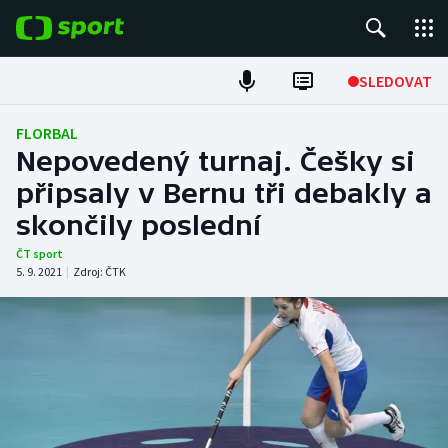
POPULÁRNÍ
SLEDOVAT
Fotbal
FLORBAL
Nepovedený turnaj. Češky si
Hokej
připsaly v Bernu tři debakly a
skončily poslední
Tenis
ČT sport
Atletika
5. 9. 2021
|
Zdroj:
ČTK
Cyklistika
DALŠÍ SPORTY
Americký fotbal
NEPŘEHLÉDNĚTE