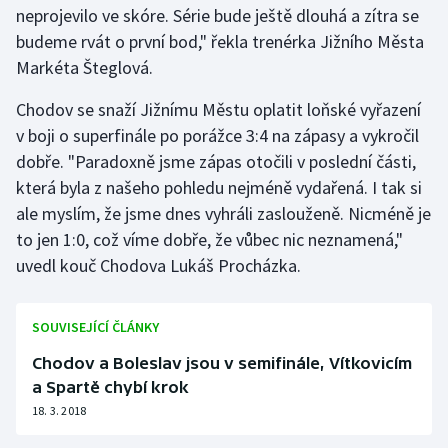
neprojevilo ve skóre. Série bude ještě dlouhá a zítra se
budeme rvát o první bod," řekla trenérka Jižního Města
Gymnastika
Markéta Šteglová.
Házená
Chodov se snaží Jižnímu Městu oplatit loňské vyřazení
v boji o superfinále po porážce 3:4 na zápasy a vykročil
Jezdectví
dobře. "Paradoxně jsme zápas otočili v poslední části,
která byla z našeho pohledu nejméně vydařená. I tak si
Judo
ale myslím, že jsme dnes vyhráli zaslouženě. Nicméně je
to jen 1:0, což víme dobře, že vůbec nic neznamená,"
Krasobruslení
uvedl kouč Chodova Lukáš Procházka.
Lezení
SOUVISEJÍCÍ ČLÁNKY
Lyže a snowboard
Chodov a Boleslav jsou v semifinále, Vítkovicím
Moderní pětiboj
a Spartě chybí krok
18. 3. 2018
Motorsport