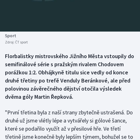
Baseball a softbal
Soutěže
Basketbal
Historické návraty
Biatlon
Aplikace ČT sport
Sport
Zdroj:
ČT sport
Boby a skeleton
AZ kvíz
Florbalistky mistrovského Jižního Města vstoupily do
semifinálové série s pražským rivalem Chodovem
Box
porážkou 1:2. Obhájkyně titulu sice vedly od konce
Curling
druhé třetiny po trefě Venduly Beránkové, ale před
polovinou závěrečného dějství otočila výsledek
Dostihy
dvěma góly Martin Řepková.
Florbal
"První třetina byla z naší strany zbytečně ustrašená. Do
druhé už jsme vlétly lépe a vytvářely si gólové šance,
Futsal
které se podařilo využít až v přesilové hře. Ve třetí
třetině jsme konečně byly lepším týmem, bohužel se to
Golf