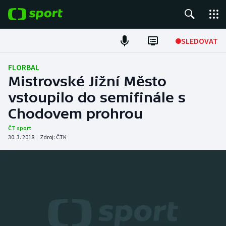
POPULÁRNÍ
SLEDOVAT
Fotbal
FLORBAL
Mistrovské Jižní Město
Hokej
vstoupilo do semifinále s
Chodovem prohrou
Tenis
ČT sport
Atletika
30. 3. 2018
|
Zdroj:
ČTK
Cyklistika
DALŠÍ SPORTY
Americký fotbal
NEPŘEHLÉDNĚTE