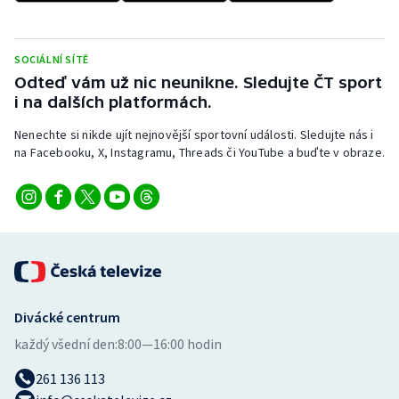
Stolní tenis
Triatlon
SOCIÁLNÍ SÍTĚ
Odteď vám už nic neunikne. Sledujte ČT sport
Veslování
i na dalších platformách.
Nenechte si nikde ujít nejnovější sportovní události. Sledujte nás i
Vodní slalom
na Facebooku, X, Instagramu, Threads či YouTube a buďte v obraze.
Volejbal
Ostatní
Divácké centrum
každý všední den:
8:00—16:00 hodin
261 136 113