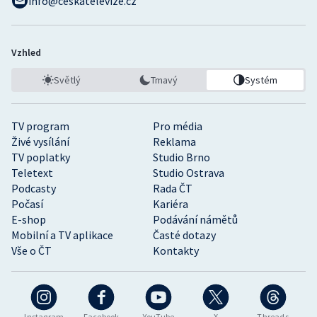
info@ceskatelevize.cz
Vzhled
Světlý
Tmavý
Systém
TV program
Pro média
Živé vysílání
Reklama
TV poplatky
Studio Brno
Teletext
Studio Ostrava
Podcasty
Rada ČT
Počasí
Kariéra
E-shop
Podávání námětů
Mobilní a TV aplikace
Časté dotazy
Vše o ČT
Kontakty
Instagram
Facebook
YouTube
X
Threads