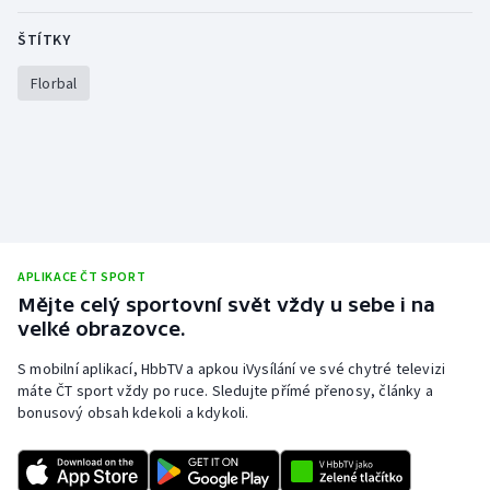
Olympijské hry
ŠTÍTKY
Florbal
Parasport
Plavání
Plážový volejbal
Ragby
APLIKACE ČT SPORT
Rychlobruslení
Mějte celý sportovní svět vždy u sebe i na
velké obrazovce.
Rychlostní kanoistika
S mobilní aplikací, HbbTV a apkou iVysílání ve své chytré televizi
máte ČT sport vždy po ruce. Sledujte přímé přenosy, články a
Short track
bonusový obsah kdekoli a kdykoli.
Sportovní střelba